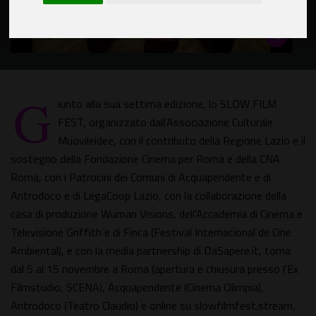
G
iunto alla sua settima edizione, lo SLOW FILM
FEST, organizzato dall'Associazione Culturale
Muovileidee, con il contributo della Regione Lazio e il
sostegno della Fondazione Cinema per Roma e della CNA
Roma, con i Patrocini dei Comuni di Acquapendente e di
Antrodoco e di LegaCoop Lazio, con la collaborazione della
casa di produzione Wuman Visions, dell'Accademia di Cinema e
Televisione Griffith e di Finca (Festival Internacional de Cine
Ambiental), e con la media partnership di DaSapere.it, torna
dal 5 al 15 novembre a Roma (apertura e chiusura presso l'Ex
Filmstudio, SCENA), Acquapendente (Cinema Olimpia),
Antrodoco (Teatro Claudio) e online su slowfilmfest.stream,