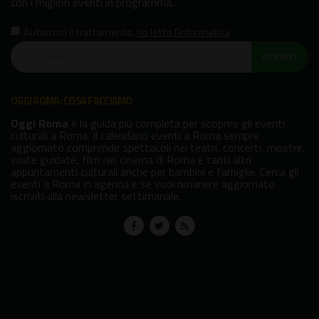
con i migliori eventi in programma.
Autorizzo il trattamento
,
ho letto l'informativa
ISCRIVITI!
OGGI ROMA: COSA FACCIAMO
Oggi Roma
è la guida più completa per scoprire gli eventi
culturali a Roma. Il calendario eventi a Roma sempre
aggiornato comprende spettacoli nei teatri, concerti, mostre,
visite guidate, film nei cinema di Roma e tanti altri
appuntamenti culturali anche per bambini e famiglie. Cerca gli
eventi a Roma in agenda e se vuoi rimanere aggiornato
iscriviti alla newsletter settimanale.