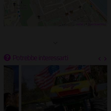
Leaflet
| ©
OpenStreetMap
Potrebbe interessarti