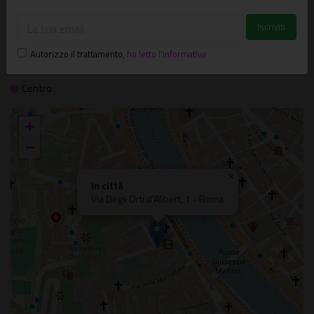
Dal 05/11/2021 al 15/11/2021
GRATUITO
In città
Autorizzo il trattamento
,
ho letto l'informativa
Via Degli Orti d'Alibert, 1 - Roma
Centro
+
−
×
In città
Via Degli Orti d'Alibert, 1 - Roma