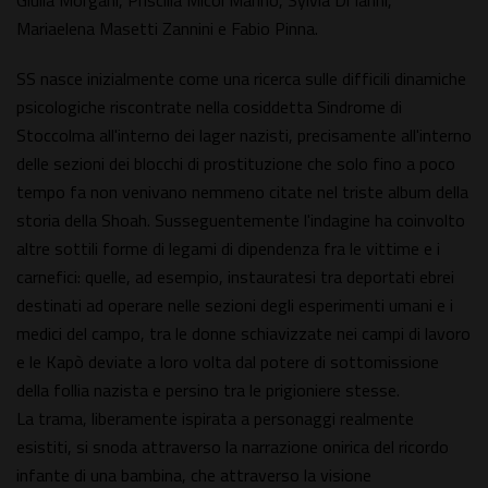
Giulia Morgani, Priscilla Micol Marino, Sylvia Di Ianni,
Mariaelena Masetti Zannini e Fabio Pinna.
SS nasce inizialmente come una ricerca sulle difficili dinamiche
psicologiche riscontrate nella cosiddetta Sindrome di
Stoccolma all'interno dei lager nazisti, precisamente all'interno
delle sezioni dei blocchi di prostituzione che solo fino a poco
tempo fa non venivano nemmeno citate nel triste album della
storia della Shoah. Susseguentemente l'indagine ha coinvolto
altre sottili forme di legami di dipendenza fra le vittime e i
carnefici: quelle, ad esempio, instauratesi tra deportati ebrei
destinati ad operare nelle sezioni degli esperimenti umani e i
medici del campo, tra le donne schiavizzate nei campi di lavoro
e le Kapò deviate a loro volta dal potere di sottomissione
della follia nazista e persino tra le prigioniere stesse.
La trama, liberamente ispirata a personaggi realmente
esistiti, si snoda attraverso la narrazione onirica del ricordo
infante di una bambina, che attraverso la visione