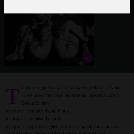
T
esto e regia teatrale di Mariaelena Masetti Zannini
Direzione artistica e installazioni viventi a cura di
Sylvia Di Ianni
Interventi circensi di Fabio Pinna
Scenografie di Silvia Lucarelli
Interpreti: Diego Bottiglieri, Enza Li Gioi, Flaviano Fiocchi,