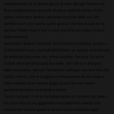
caleidoscopica di un pazzo gioco di ruoli, dipinge l'orrore che
l'ha imprigionata in una bolla di vetro, nell'urlo sordo di uno
spirito accecato, dentro l'autismo custode delle voci dei
bambini poeti che hanno avuto giusto il tempo di varcare la
scritta "Arbeit macht frei"e sono poi sfumati come il fumo
della memoria.
Auschwitz diviene il simbolo di un'innocenza rubata, un parco
di divertimenti per i custodi dell'inferno, un quadro smembrato
da quella piccola voce che, ormai anziana, tesse le fila di un
ricordo direttamente sulla sua pelle. Ed è dal suo disegno,
dalla sua poesia, dal suo fantastico colloquio con una vita che
conta i minuti, che si staglia la composizione di voci corpi e
colori sbiaditi di un mondo grigio scuro che non dovrà-
paradossalmente-mai perdere colore.
Teatro bodyart e circo contemporaneo si fondono nell'opera
per dare vita ad una gigantesca installazione vivente che
muove dal rintocco poetico di una nuova drammaturgia.