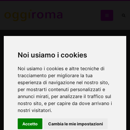
SS Uno spettacolo sulla
Sindrome di Stoccolma nei
Noi usiamo i cookies
lager nazisti Teatro
Noi usiamo i cookies e altre tecniche di
dell'Orologio
tracciamento per migliorare la tua
esperienza di navigazione nel nostro sito,
SS
per mostrarti contenuti personalizzati e
annunci mirati, per analizzare il traffico sul
nostro sito, e per capire da dove arrivano i
nostri visitatori.
Accetto
Cambia le mie impostazioni