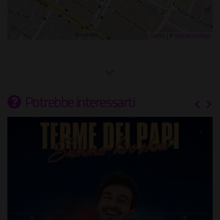
Leaflet
| ©
OpenStreetMap
Potrebbe interessarti