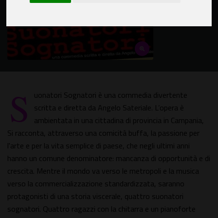
S
uonatori Sognatori è una commedia divertente
scritta e diretta da Angelo Sateriale. L’opera è
ambientata in una cittadina di provincia in Campania,
Si racconta, attraverso una comicità buffa, la passione per
l'arte e per la vita semplice di paese, che negli ultimi anni
hanno un comune denominatore: mancanza di opportunità e di
crescita. Mentre il mondo va verso le metropoli e la musica
verso la commercializzazione standardizzata, saranno
protagonisti di una storia viscerale, quattro suonatori
sognatori. Quattro ragazzi con la chitarra e un pianoforte