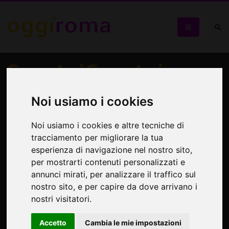
Suonatori Sognatori
Una commedia divertente scritta e diretta da Angelo
Noi usiamo i cookies
Sateriale
Noi usiamo i cookies e altre tecniche di
tracciamento per migliorare la tua
esperienza di navigazione nel nostro sito,
per mostrarti contenuti personalizzati e
annunci mirati, per analizzare il traffico sul
nostro sito, e per capire da dove arrivano i
nostri visitatori.
Accetto
Cambia le mie impostazioni