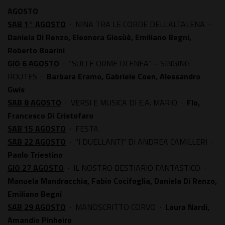
AGOSTO
SAB 1° AGOSTO
· NINA TRA LE CORDE DELL'ALTALENA ·
Daniela Di Renzo, Eleonora Giosùè, Emiliano Begni,
Roberto Boarini
GIO 6 AGOSTO
· "SULLE ORME DI ENEA" – SINGING
ROUTES ·
Barbara Eramo, Gabriele Coen, Alessandro
Gwis
SAB 8 AGOSTO
· VERSI E MUSICA DI E.A. MARIO ·
Flo,
Francesco Di Cristofaro
SAB 15 AGOSTO
· FESTA
SAB 22 AGOSTO
· "I DUELLANTI" DI ANDREA CAMILLERI ·
Paolo Triestino
GIO 27 AGOSTO
· IL NOSTRO BESTIARIO FANTASTICO ·
Manuela Mandracchia, Fabio Cocifoglia, Daniela Di Renzo,
Emiliano Begni
SAB 29 AGOSTO
· MANOSCRITTO CORVO ·
Laura Nardi,
Amandio Pinheiro