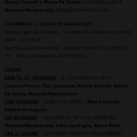
Marina Sciarelli e Mauro De Santis
e contributi audio di
Manuela Mandracchia
, attivabili tramite QR code.
CALENDARIO | TEATRO DI PAGLIA 2026
Azienda agricola Il Nemus · via delle Navi Romane snc, Nemi
(RM) · ore 21:00
Apertura spazio ore 19:30 · Biglietti: intero € 12, ridotto €
10 · Info e prenotazioni: 347 6739245
GIUGNO
DOM 14, 21, 28 GIUGNO
· IL SENTIERO DEL MITO ·
Luciana Parenti, Pino Genovese, Marina Sciarelli, Mauro
De Santis, Manuela Mandracchia
VEN 19 GIUGNO
· E NON STA BENE ·
Marco Simeoli,
Daniele De Rogatis
GIO 25 GIUGNO
· DIALOGHI DA NATALIA GINZBURG ·
Manuela Mandracchia, Fabio Cocifoglia, Marco Minà
SAB 27 GIUGNO
· LE PAGINE PERDUTE DEGLI AMANTI ·