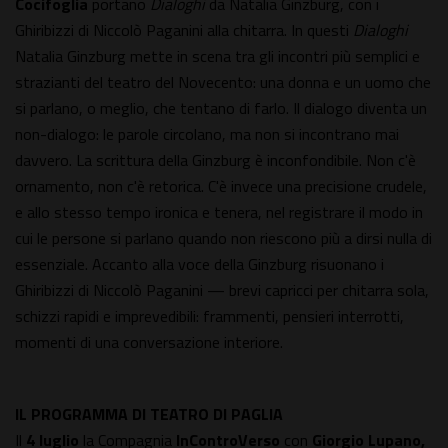
Cocifoglia
portano
Dialoghi
da Natalia Ginzburg, con i
Ghiribizzi di Niccolò Paganini alla chitarra. In questi
Dialoghi
Natalia Ginzburg mette in scena tra gli incontri più semplici e
strazianti del teatro del Novecento: una donna e un uomo che
si parlano, o meglio, che tentano di farlo. Il dialogo diventa un
non-dialogo: le parole circolano, ma non si incontrano mai
davvero. La scrittura della Ginzburg è inconfondibile. Non c'è
ornamento, non c'è retorica. C'è invece una precisione crudele,
e allo stesso tempo ironica e tenera, nel registrare il modo in
cui le persone si parlano quando non riescono più a dirsi nulla di
essenziale. Accanto alla voce della Ginzburg risuonano i
Ghiribizzi di Niccolò Paganini — brevi capricci per chitarra sola,
schizzi rapidi e imprevedibili: frammenti, pensieri interrotti,
momenti di una conversazione interiore.
IL PROGRAMMA DI TEATRO DI PAGLIA
Il
4 luglio
la Compagnia
InControVerso
con
Giorgio Lupano,