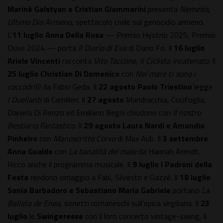
Mariné Galstyan e Cristian Giammarini
presenta
Nemesis,
Ultimo Dio Armeno
, spettacolo civile sul genocidio armeno.
L'
11 luglio
Anna Della Rosa
— Premio Hystrio 2025, Premio
Duse 2024 — porta
Il Diario di Eva
di Dario Fo. Il
16 luglio
Ariele Vincenti
racconta
Vito Taccone, il Ciclista Incatenato
. Il
25 luglio
Christian Di Domenico
con
Nel mare ci sono i
coccodrilli
da Fabio Geda. Il
22 agosto
Paolo Triestino
legge
I Duellanti
di Camilleri. Il
27 agosto
Mandracchia, Cocifoglia,
Daniela Di Renzo ed Emiliano Begni chiudono con
Il nostro
Bestiario Fantastico
. Il
29 agosto
Laura Nardi e Amandio
Pinheiro
con
Manoscritto Corvo
di Max Aub. Il
3 settembre
Anna Gualdo
con
La banalità del male
da Hannah Arendt.
Ricco anche il programma musicale. Il
9 luglio
I Padroni della
Festa
rendono omaggio a Fabi, Silvestri e Gazzè. Il
18 luglio
Sonia Barbadoro e Sebastiano Maria Gabriele
portano
La
Ballata de Enea
, sonetti romaneschi sull'epica virgiliana. Il
23
luglio
le
Swingeresse
con il loro concerto vintage-swing. Il