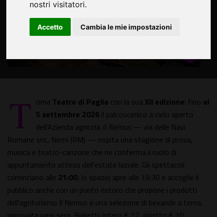
nostri visitatori.
Accetto
Cambia le mie impostazioni
T
orna
Teatro di Paglia
con la sua
XII edizione
: fino
al
5 settembre 2026
il palcoscenico a cielo aperto
dell'Azienda agricola
Il Nemus
— via delle Navi
Romane snc, Nemi (RM) — ospita una stagione di prosa,
musica e teatro-canzone che ne conferma il ruolo di
appuntamento atteso dell'estate laziale. Gli spettacoli
cominciano alle
21:00
; lo spazio apre alle 19:30 e accoglie il
pubblico anche con un punto ristoro che propone i prodotti
dell'agriturismo Il Nemus e una selezione di bevande a tema,
rinnovata ogni sera. Biglietti: intero € 12, ridotto € 10.