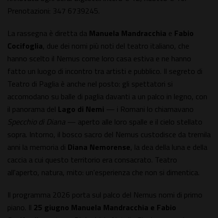
Prenotazioni: 347 6739245.
La rassegna è diretta da
Manuela Mandracchia
e
Fabio
Cocifoglia
, due dei nomi più noti del teatro italiano, che
hanno scelto il Nemus come loro casa estiva e ne hanno
fatto un luogo di incontro tra artisti e pubblico. Il segreto di
Teatro di Paglia è anche nel posto: gli spettatori si
accomodano su balle di paglia davanti a un palco in legno, con
il panorama del
Lago di Nemi
— i Romani lo chiamavano
Specchio di Diana
— aperto alle loro spalle e il cielo stellato
sopra. Intorno, il bosco sacro del Nemus custodisce da tremila
anni la memoria di
Diana Nemorense
, la dea della luna e della
caccia a cui questo territorio era consacrato. Teatro
all'aperto, natura, mito: un'esperienza che non si dimentica.
Il programma 2026 porta sul palco del Nemus nomi di primo
piano. Il
25 giugno
Manuela Mandracchia e Fabio