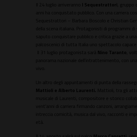
Il 24 luglio arriveranno
I Sequestrattori
, gruppo 
anni ha conquistato pubblico. Con una carriera cost
Sequestrattori – Barbara Boscolo e Christian Ge
della scena italiana. Protagonisti di programmi d
saputo conquistare pubblico e critica grazie a una
palcoscenici di tutta Italia uno spettacolo capace 
Il 31 luglio protagonista sarà
Nino Taranto
, vol
panorama nazionale dell'intrattenimento, con una 
vivo.
Un altro degli appuntamenti di punta della rasseg
Mattioli e Alberto Laurenti.
Mattioli, tra gli att
musicale di Laurenti, compositore e storico collab
vent'anni di carriera firmando canzoni, arrangiam
intreccia comicità, musica dal vivo, racconti e im
età.
Il 14 agosto salirà sul palco
Marco Capretti
, uno