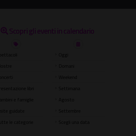
Scopri gli eventi in calendario
pettacoli
Oggi
ostre
Domani
oncerti
Weekend
resentazione libri
Settimana
ambini e famiglie
Agosto
isite guidate
Settembre
utte le categorie
Scegli una data