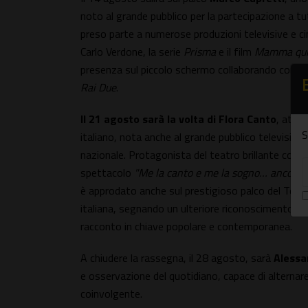
noto al grande pubblico per la partecipazione a tut
preso parte a numerose produzioni televisive e ci
Carlo Verdone, la serie
Prisma
e il film
Mamma qui
presenza sul piccolo schermo collaborando con pro
Rai Due
.
Il 21 agosto sarà la volta di Flora Canto
, attri
S
italiano, nota anche al grande pubblico televisivo
nazionale. Protagonista del teatro brillante con
spettacolo
"Me la canto e me la sogno… ancora"
è approdato anche sul prestigioso palco del Teat
italiana, segnando un ulteriore riconoscimento d
racconto in chiave popolare e contemporanea.
A chiudere la rassegna, il 28 agosto, sarà
Alessa
e osservazione del quotidiano, capace di alternare
coinvolgente.