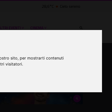
28,6°C
Cielo sereno
lle Civette
LTRI EVENTI ˅
CINEMA ˅
ostro sito, per mostrarti contenuti
ri visitatori.