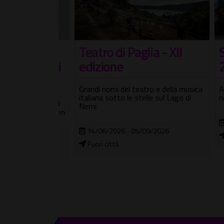
Teatro di Paglia - XII
Sce
nne che
edizione
202
lità degli
Grandi nomi del teatro e della musica
A Test
italiana sotto le stelle sul Lago di
non t
spettacoli, di
Nemi
, e un Certamen
09/
14/06/2026 - 05/09/2026
Citt
2026
Fuori città