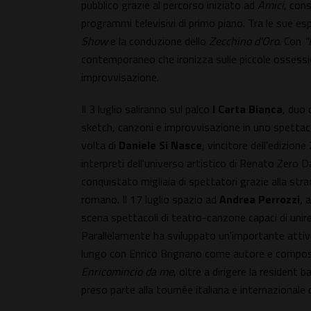
pubblico grazie al percorso iniziato ad
Amici
, cons
programmi televisivi di primo piano. Tra le sue es
Show
e la conduzione dello
Zecchino d'Oro
. Con
"
contemporaneo che ironizza sulle piccole ossessio
improvvisazione.
Il 3 luglio saliranno sul palco
I Carta Bianca
, duo 
sketch, canzoni e improvvisazione in uno spettacol
volta di
Daniele Si Nasce
, vincitore dell'edizion
interpreti dell'universo artistico di Renato Zero 
conquistato migliaia di spettatori grazie alla stra
romano. Il 17 luglio spazio ad
Andrea Perrozzi
, 
scena spettacoli di teatro-canzone capaci di unire
Parallelamente ha sviluppato un'importante attivit
lungo con Enrico Brignano come autore e composi
Enricomincio da me
, oltre a dirigere la residen
preso parte alla tournée italiana e internazionale 