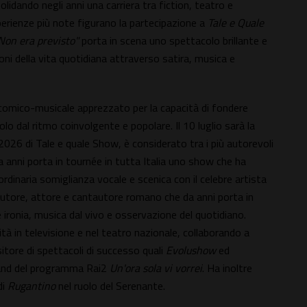
olidando negli anni una carriera tra fiction, teatro e
perienze più note figurano la partecipazione a
Tale e Quale
Non era previsto"
porta in scena uno spettacolo brillante e
ni della vita quotidiana attraverso satira, musica e
comico-musicale apprezzato per la capacità di fondere
o dal ritmo coinvolgente e popolare. Il 10 luglio sarà la
e 2026 di Tale e quale Show, è considerato tra i più autorevoli
Da anni porta in tournée in tutta Italia uno show che ha
ordinaria somiglianza vocale e scenica con il celebre artista
autore, attore e cantautore romano che da anni porta in
 ironia, musica dal vivo e osservazione del quotidiano.
à in televisione e nel teatro nazionale, collaborando a
tore di spettacoli di successo quali
Evolushow
ed
t band del programma Rai2
Un'ora sola vi vorrei
. Ha inoltre
di
Rugantino
nel ruolo del Serenante.