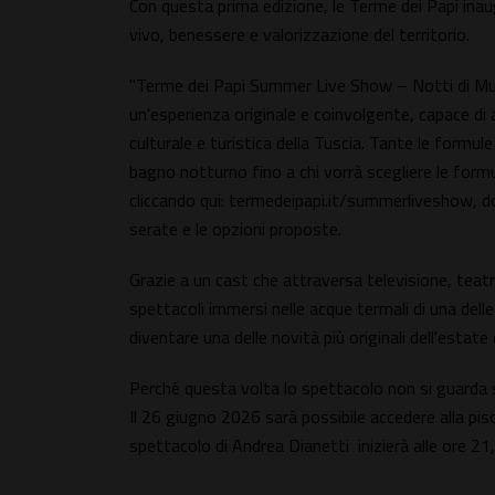
Con questa prima edizione, le Terme dei Papi ina
vivo, benessere e valorizzazione del territorio.
"Terme dei Papi Summer Live Show – Notti di Music
un'esperienza originale e coinvolgente, capace di at
culturale e turistica della Tuscia. Tante le formul
bagno notturno fino a chi vorrà scegliere le formule
cliccando qui: termedeipapi.it/summerliveshow, do
serate e le opzioni proposte.
Grazie a un cast che attraversa televisione, teat
spettacoli immersi nelle acque termali di una delle 
diventare una delle novità più originali dell'estate 
Perché questa volta lo spettacolo non si guarda s
Il 26 giugno 2026 sarà possibile accedere alla pis
spettacolo di Andrea Dianetti inizierà alle ore 21