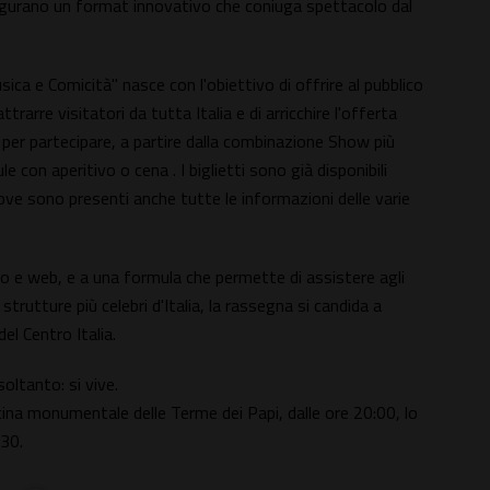
ugurano un format innovativo che coniuga spettacolo dal
a e Comicità" nasce con l'obiettivo di offrire al pubblico
trarre visitatori da tutta Italia e di arricchire l'offerta
e per partecipare, a partire dalla combinazione Show più
 con aperitivo o cena . I biglietti sono già disponibili
ve sono presenti anche tutte le informazioni delle varie
ro e web, e a una formula che permette di assistere agli
strutture più celebri d'Italia, la rassegna si candida a
del Centro Italia.
oltanto: si vive.
cina monumentale delle Terme dei Papi, dalle ore 20:00, lo
,30.