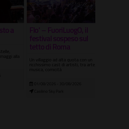
 a
Flo' – FuoriLuogO, il
Maurizio 
festival sospeso sul
Alberto L
tetto di Roma
Terme de
,
i alla
Un villaggio ad alta quota con un
Tributo unico 
ricchissimo cast di artisti, tra arte,
Maestro Franco
musica, comicità
grande canzo
01/08/2026 - 30/08/2026
07/08/2026
Casilino Sky Park
Fuori città