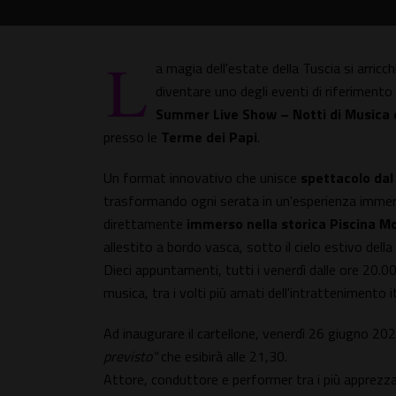
L
a magia dell'estate della Tuscia si arri
diventare uno degli eventi di riferimento
Summer Live Show – Notti di Musica 
presso le
Terme dei Papi
.
Un format innovativo che unisce
spettacolo dal
trasformando ogni serata in un'esperienza immersi
direttamente
immerso nella storica Piscina 
allestito a bordo vasca, sotto il cielo estivo della
Dieci appuntamenti, tutti i venerdì dalle ore 20.0
musica, tra i volti più amati dell'intrattenimento i
Ad inaugurare il cartellone, venerdì 26 giugno 20
previsto"
che esibirà alle 21,30.
Attore, conduttore e performer tra i più apprezza