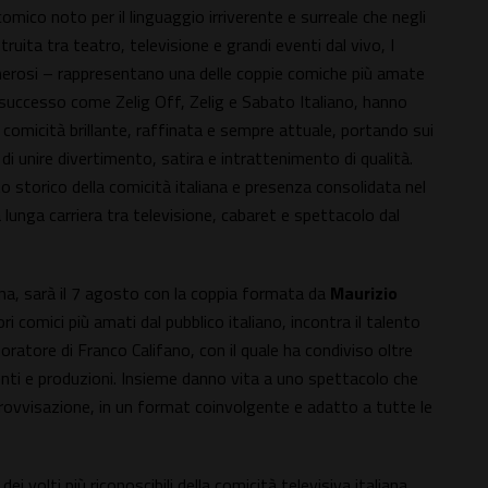
comico noto per il linguaggio irriverente e surreale che negli
ruita tra teatro, televisione e grandi eventi dal vivo, I
nerosi – rappresentano una delle coppie comiche più amate
i successo come Zelig Off, Zelig e Sabato Italiano, hanno
 comicità brillante, raffinata e sempre attuale, portando sui
di unire divertimento, satira e intrattenimento di qualità.
to storico della comicità italiana e presenza consolidata nel
lunga carriera tra televisione, cabaret e spettacolo dal
na, sarà il 7 agosto con la coppia formata da
Maurizio
ori comici più amati dal pubblico italiano, incontra il talento
oratore di Franco Califano, con il quale ha condiviso oltre
enti e produzioni. Insieme danno vita a uno spettacolo che
provvisazione, in un format coinvolgente e adatto a tutte le
 dei volti più riconoscibili della comicità televisiva italiana,