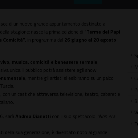
cchisce di un nuovo grande appuntamento destinato a
 della stagione: nasce la prima edizione di
"Terme dei Papi
e Comicità"
, in programma dal
26 giugno al 28 agosto
S
 vivo, musica, comicità e benessere termale
,
M
va unica: il pubblico potrà assistere agli show
Monumentale
, mentre gli artisti si esibiranno su un palco
C
 Tuscia.
P
0, con un cast che attraversa televisione, teatro, cabaret e
B
taliano.
V
26, sarà
Andrea Dianetti
con il suo spettacolo
"Non era
T
ti della sua generazione, è diventato noto al grande