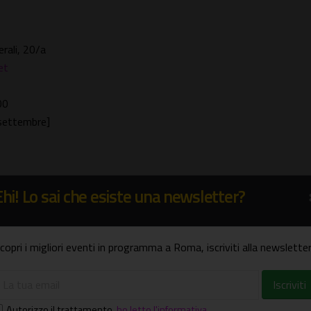
ali, 20/a
et
00
 settembre]
Ehi! Lo sai che esiste una newsletter?
copri i migliori eventi in programma a Roma, iscriviti alla newsletter
Autorizzo il trattamento
,
ho letto l'informativa