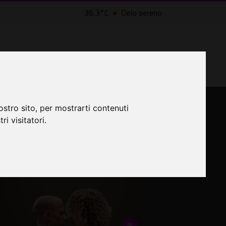
36,3°C
Cielo sereno
LTRI EVENTI ˅
CINEMA ˅
lle Civette
ostro sito, per mostrarti contenuti
ri visitatori.