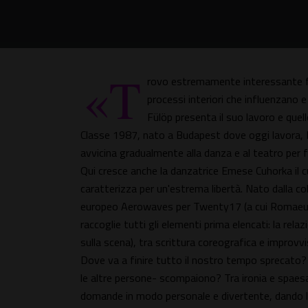
«T
rovo estremamente interessante fa
processi interiori che influenzano 
Fülöp presenta il suo lavoro e quel
Classe 1987, nato a Budapest dove oggi lavora, F
avvicina gradualmente alla danza e al teatro pe
Qui cresce anche la danzatrice Emese Cuhorka il cu
caratterizza per un'estrema libertà. Nato dalla co
europeo Aerowaves per Twenty17 (a cui Romaeur
raccoglie tutti gli elementi prima elencati: la re
sulla scena), tra scrittura coreografica e impro
Dove va a finire tutto il nostro tempo sprecato? 
le altre persone- scompaiono? Tra ironia e spaesa
domande in modo personale e divertente, dando 