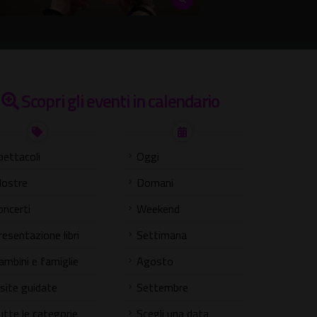
Scopri gli eventi in calendario
pettacoli
Oggi
ostre
Domani
oncerti
Weekend
resentazione libri
Settimana
ambini e famiglie
Agosto
isite guidate
Settembre
utte le categorie
Scegli una data