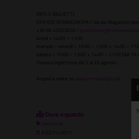
INFO E BIGLIETTI:
OPIFICIO ROMAEUROPA / Via dei Magazzini Gener
+39 06 45553050 /
promozione@romaeuropa.n
lunedì > 14:00 – 17:00
martedì – venerdì > 10:00 – 13:00 + 14:00 – 17:
sabato > 10:00 – 13:00 + 14:00 – 17:00 [dal 16
chiusura biglietteria dal 5 al 20 agosto
Acquista online su
www.romaeuropa.net
S
Dove e quando
Spettacoli
Il 02/11/2017