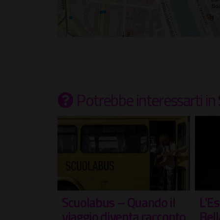
Potrebbe interessarti
in
ando il
L'Estate all'Arena Tor
Al C
a racconto
Bella Monaca
Seve