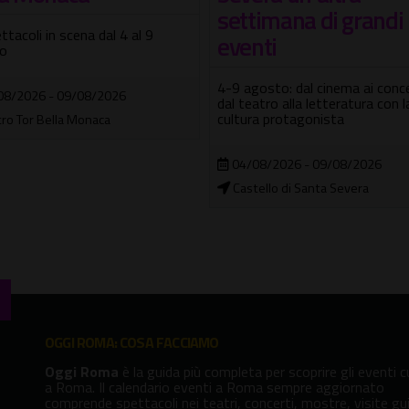
Festival di circo contemporane
timana di grandi
danza, musica e teatro
nti
10/07/2026 - 04/10/2026
osto: dal cinema ai concerti,
Castel Sant'Angelo
atro alla letteratura con la
a protagonista
08/2026 - 09/08/2026
ello di Santa Severa
OGGI ROMA: COSA FACCIAMO
Oggi Roma
è la guida più completa per scoprire gli eventi cu
a Roma. Il calendario eventi a Roma sempre aggiornato
comprende spettacoli nei teatri, concerti, mostre, visite gu