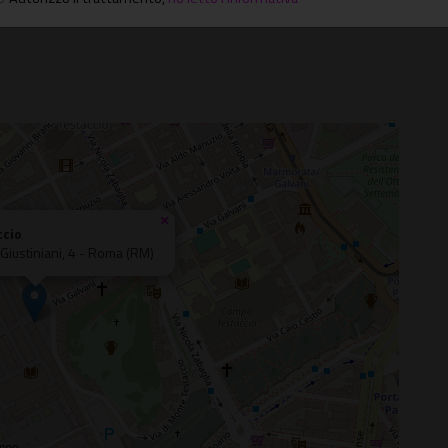
×
ccio
Giustiniani, 4 - Roma (RM)