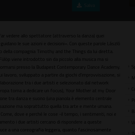
Salva
r vedere allo spettatore (attraverso la danza) quei
e guidano le sue azioni e decisioni». Con queste parole László
lo della compagnia Timothy and the Things da lui diretta.
ülöp viene introdotto sin da piccolo alla musica ma si
S
r formarsi presso la Budapest Contemporary Dance Academy.
i lavoro, sviluppato a partire da giochi d'improvvisazione, si
M
llaborazione tra i due artisti e selezionato dal network
C
opa torna a dedicare un focus), Your Mother at my Door
lazione tra danza e suono (una pianola è elemento centrale
P
vvisazione ma soprattutto quella tra arte e mente umana.
B
Come, dove e perché le cose -il tempo, i sentimenti, noi e
mento i due artisti cercano di rispondere a queste
V
luce a una coreografia leggera, quanto fascinosamente
T