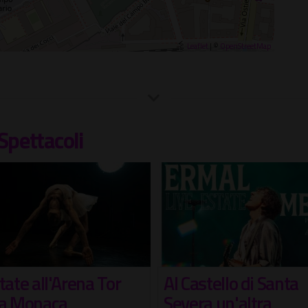
Leaflet
| ©
OpenStreetMap
Spettacoli
astello di Santa
L'Angelo e la luna
ra un'altra