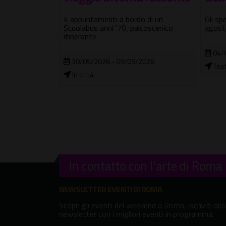
set
o di un
Gli spettacoli in scena dal 4 al 9
eve
lcoscenico
agosto
4-9 ag
04/08/2026 - 09/08/2026
dal te
2026
cultur
Teatro Tor Bella Monaca
04/
Cast
In contatto con l'arte di Roma
NEWSLETTER EVENTI DI ROMA
Scopri gli eventi del weekend a Roma, iscriviti alla
newsletter con i migliori eventi in programma.