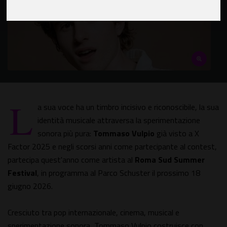
L
a sua voce ha un timbro incisivo e riconoscibile, la sua
identità musicale attraversa la sperimentazione
sonora più pura:
Tommaso Vulpio
già visto a X
Factor 2025 e negli scorsi anni come partecipante al contest,
partecipa quest'anno come artista al
Roma Sud Summer
Festival
, in programma al Parco Schuster il prossimo 18
giugno 2026.
Cresciuto tra pop internazionale, cinema, musical e
sperimentazione sonora, Tommaso Vulpio costruisce con