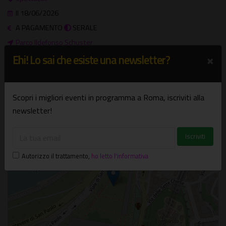
Il 18/06/2026
A PAGAMENTO
SERALE
Parco Ildefonso Schuster
×
Ehi! Lo sai che esiste una newsletter?
Parco Schuster - Roma
Piramide-Ostiense
Scopri i migliori eventi in programma a Roma, iscriviti alla
+
newsletter!
−
×
Parco Ildefonso Schuster
Parco Schuster - Roma
Autorizzo il trattamento
,
ho letto l'informativa