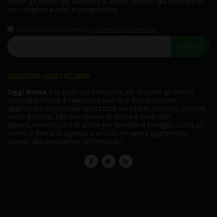
Scopri gli eventi del weekend a Roma, iscriviti alla newsletter
con i migliori eventi in programma.
Autorizzo il trattamento
,
ho letto l'informativa
ISCRIVITI!
OGGI ROMA: COSA FACCIAMO
Oggi Roma
è la guida più completa per scoprire gli eventi
culturali a Roma. Il calendario eventi a Roma sempre
aggiornato comprende spettacoli nei teatri, concerti, mostre,
visite guidate, film nei cinema di Roma e tanti altri
appuntamenti culturali anche per bambini e famiglie. Cerca gli
eventi a Roma in agenda e se vuoi rimanere aggiornato
iscriviti alla newsletter settimanale.