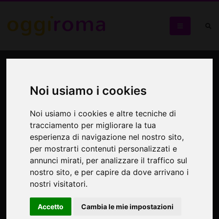
Tommaso Vulpio al Roma
Sud Summer Festival
Noi usiamo i cookies
Porta 2 brani inediti della sua ormai vasta produzione
Noi usiamo i cookies e altre tecniche di
musicale
tracciamento per migliorare la tua
esperienza di navigazione nel nostro sito,
per mostrarti contenuti personalizzati e
annunci mirati, per analizzare il traffico sul
nostro sito, e per capire da dove arrivano i
nostri visitatori.
Accetto
Cambia le mie impostazioni