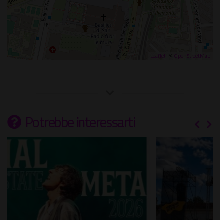
Leaflet
| ©
OpenStreetMap
Potrebbe interessarti