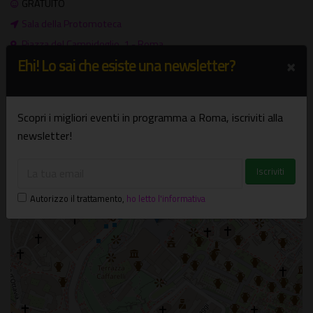
GRATUITO
Sala della Protomoteca
Piazza del Campidoglio, 1 - Roma
×
Ehi! Lo sai che esiste una newsletter?
Centro
+
Scopri i migliori eventi in programma a Roma, iscriviti alla
−
newsletter!
×
Sala della Protomoteca
Piazza del Campidoglio, 1 - Roma
Autorizzo il trattamento
,
ho letto l'informativa