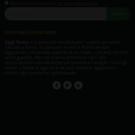
Autorizzo il trattamento
,
ho letto l'informativa
ISCRIVITI!
OGGI ROMA: COSA FACCIAMO
Oggi Roma
è la guida più completa per scoprire gli eventi
culturali a Roma. Il calendario eventi a Roma sempre
aggiornato comprende spettacoli nei teatri, concerti, mostre,
visite guidate, film nei cinema di Roma e tanti altri
appuntamenti culturali anche per bambini e famiglie. Cerca gli
eventi a Roma in agenda e se vuoi rimanere aggiornato
iscriviti alla newsletter settimanale.