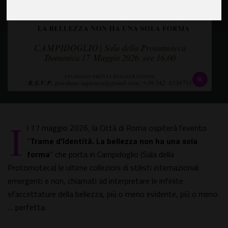
I
l 17 maggio 2026, la Città di Roma ospiterà l'evento
"
Trame d'Identità. La bellezza non ha una sola
forma
" che porta in Campidoglio (Sala della
Protomoteca) le ultime collezioni di stilisti internazionali
emergenti e non, chiamati ad interpretare le infinite
sfaccettature della bellezza, più o meno evidente, più o meno
… perfetta.