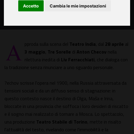
Accetto
Cambia le mie impostazioni
A
pproda sulla scena del
Teatro India
, dal
28 aprile
al
3 maggio
,
Tre Sorelle
di
Anton Checov
nella
rilettura inedita di
Liv Ferracchiati
, che dialoga con
la tradizione senza rinunciare a uno sguardo personale.
?echov scrisse l'opera nel 1900, nella Russia attraversata da
tensioni sociali e da un diffuso senso di stagnazione: in
questo contesto nasce il destino di Olga, Maša e Irina,
bloccate in una provincia che soffoca i loro desideri di riscatto
e il sogno mai realizzato di tornare a Mosca. Lo spettacolo,
una produzione
Teatro Stabile di Torino
, mette in risalto
l'attualità del testo, rivelando come l'immobilità e la