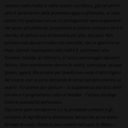
cercano nella realtà e, nella nostra riscrittura, già nel primo
atto il sentimento della promessa appare attenuato, si nota
subito che qualcosa non va. Le protagoniste sono supponenti
nel senso più profondo: presumono di potersi collocare oltre il
mondo, di abitare una dimensione più alta, più pura. Non
entrano mai davvero nella vita concreta, non si sporcano le
mani. Quindi l'aspirazione alla realtà è, anch'essa, una
finzione. Natàša, al contrario, è l'unico personaggio davvero
fattivo. Vive interamente dentro la realtà, costruisce, occupa
spazio, agisce. Ma proprio per questo non vede il lato tragico
del vivere, non si pone domande di senso: semplicemente va
avanti. Tra queste due posture - la supponenza astratta delle
sorelle e il pragmatismo cieco di Natàša - Cechov dispiega
tutte le possibilità dell'umano.
Racconta quel momento in cui le promesse crollano e gli
orizzonti di significato si dissolvono, senza che se ne siano
formati di nuovi. Allora si può credere nel caos, in Mosca -