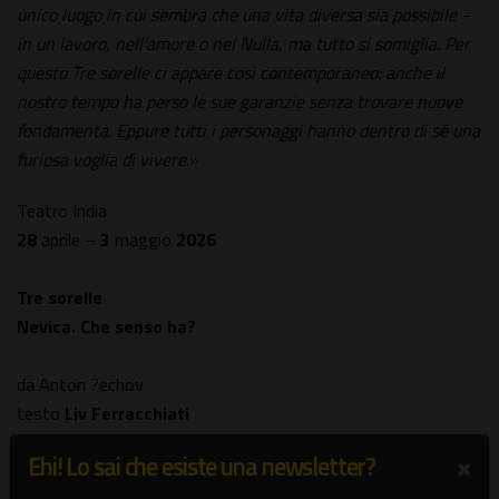
unico luogo in cui sembra che una vita diversa sia possibile -
in un lavoro, nell'amore o nel Nulla, ma tutto si somiglia. Per
questo Tre sorelle ci appare così contemporaneo: anche il
nostro tempo ha perso le sue garanzie senza trovare nuove
fondamenta. Eppure tutti i personaggi hanno dentro di sé una
furiosa voglia di vivere
.»
Teatro India
28
aprile –
3
maggio
2026
Tre sorelle
Nevica. Che senso ha?
da Anton ?echov
testo
Liv Ferracchiati
dramaturg Piera Mungiguerra
×
Ehi! Lo sai che esiste una newsletter?
consulenza letteraria Margherita Crepax