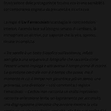
frustrazione delle protagoniste trovino eco in una sensibilità
contemporanea segnata da precarietà e incertezza.
La regia di
Liv Ferracchiati
scandaglia le contraddizioni
interiori, facendo luce sul bisogno umano di cambiare, di
immaginare un altrove, pur sapendo che la vita, spesso,
rimane incompiuta.
«
Tre sorelle è un testo filosofico sull'esistenza, infatti
somiglia a una sequenza di fotografie che racconta come
l'essere umano impiega e attraversa il tempo prima di morire.
La questione centrale non è il tempo che passa, ma il
momento in cui il tempo non garantisce più un senso, una
promessa, una direzione –
così commenta il regista
Ferracchiati –
Cechov non racconta un crollo improvviso:
racconta un'erosione lenta, un logoramento per accumulo,
una disgregazione silenziosa che avviene mentre la vita
continua uguale a se stessa, così che, alla fine e in profondità,