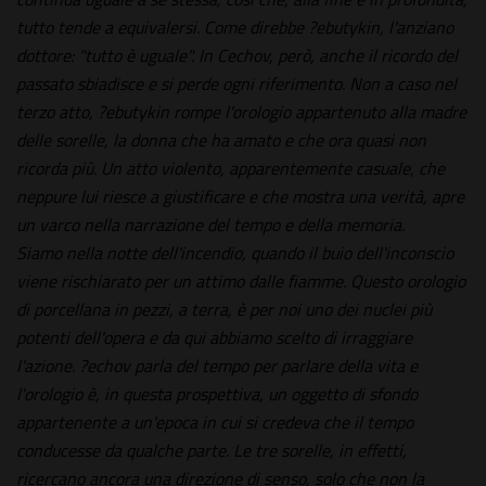
tutto tende a equivalersi. Come direbbe ?ebutykin, l'anziano
dottore: "tutto è uguale". In Cechov, però, anche il ricordo del
passato sbiadisce e si perde ogni riferimento. Non a caso nel
terzo atto, ?ebutykin rompe l'orologio appartenuto alla madre
delle sorelle, la donna che ha amato e che ora quasi non
ricorda più. Un atto violento, apparentemente casuale, che
neppure lui riesce a giustificare e che mostra una verità, apre
un varco nella narrazione del tempo e della memoria.
Siamo nella notte dell'incendio, quando il buio dell'inconscio
viene rischiarato per un attimo dalle fiamme. Questo orologio
di porcellana in pezzi, a terra, è per noi uno dei nuclei più
potenti dell'opera e da qui abbiamo scelto di irraggiare
l'azione. ?echov parla del tempo per parlare della vita e
l'orologio è, in questa prospettiva, un oggetto di sfondo
appartenente a un'epoca in cui si credeva che il tempo
conducesse da qualche parte. Le tre sorelle, in effetti,
ricercano ancora una direzione di senso, solo che non la