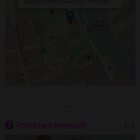
Lungotevere Vittorio Gassman, 1 - Roma (RM)
Leaflet
| ©
OpenStreetMap
Potrebbe interessarti