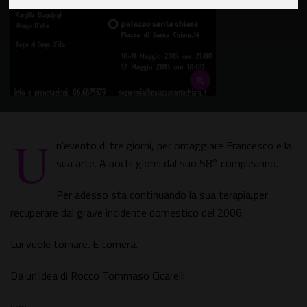
U
n'evento di tre giorni, per omaggiare Francesco e la
sua arte. A pochi giorni dal suo 58° compleanno.
Per adesso sta continuando la sua terapia,per
recuperare dal grave incidente domestico del 2006.
Lui vuole tornare. E tornerà.
Da un'idea di Rocco Tommaso Cicarelli