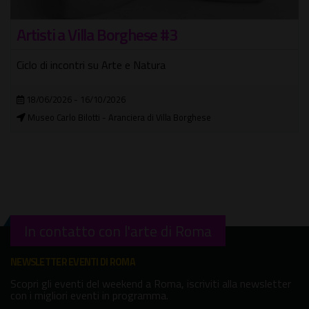
Al Cast
sti a Villa Borghese #3
settim
di incontri su Arte e Natura
4-9 agost
letteratu
6/2026 - 16/10/2026
 Carlo Bilotti - Aranciera di Villa Borghese
04/08/2
Castello
In contatto con l'arte di Roma
NEWSLETTER EVENTI DI ROMA
Scopri gli eventi del weekend a Roma, iscriviti alla newsletter
con i migliori eventi in programma.