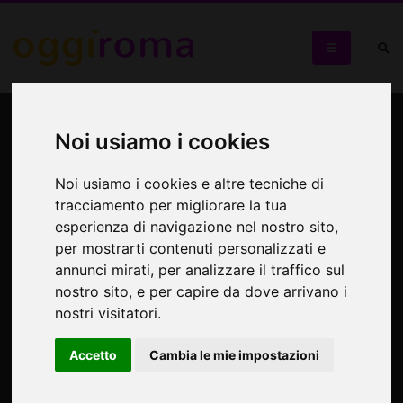
Un'evento di tre giorni, per
Noi usiamo i cookies
omaggiare Francesco Nuti
Noi usiamo i cookies e altre tecniche di
Quel bravo ragazzo di Francesco Nuti
tracciamento per migliorare la tua
esperienza di navigazione nel nostro sito,
per mostrarti contenuti personalizzati e
annunci mirati, per analizzare il traffico sul
nostro sito, e per capire da dove arrivano i
nostri visitatori.
Accetto
Cambia le mie impostazioni