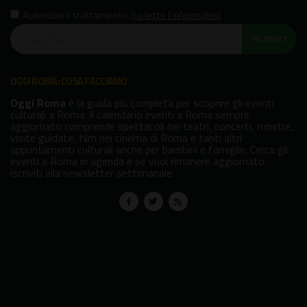
Autorizzo il trattamento
,
ho letto l'informativa
ISCRIVITI!
OGGI ROMA: COSA FACCIAMO
Oggi Roma
è la guida più completa per scoprire gli eventi
culturali a Roma. Il calendario eventi a Roma sempre
aggiornato comprende spettacoli nei teatri, concerti, mostre,
visite guidate, film nei cinema di Roma e tanti altri
appuntamenti culturali anche per bambini e famiglie. Cerca gli
eventi a Roma in agenda e se vuoi rimanere aggiornato
iscriviti alla newsletter settimanale.