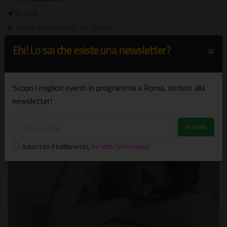
In città
Piazza Santa Chiara, 14 - Roma
×
Ehi! Lo sai che esiste una newsletter?
Scopri i migliori eventi in programma a Roma, iscriviti alla
newsletter!
Potrebbe interessarti
Autorizzo il trattamento
,
ho letto l'informativa