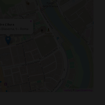
×
tro L'Aura
ro Blaserna, 5 - Roma
Leaflet
| ©
OpenStreetMap