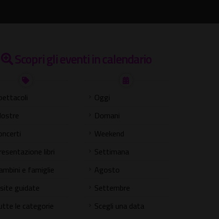
Scopri gli eventi in calendario
pettacoli
Oggi
ostre
Domani
oncerti
Weekend
resentazione libri
Settimana
ambini e famiglie
Agosto
isite guidate
Settembre
utte le categorie
Scegli una data