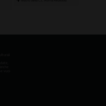
a
21/06/2026 - 30/09/2026
Borghese
Fuori città
lturali
idate,
 anche
se vuoi