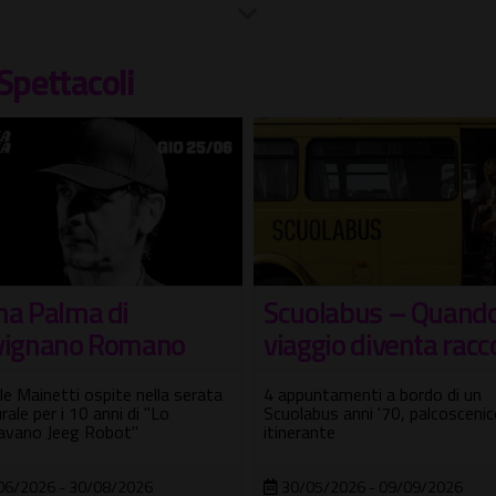
Spettacoli
olabus – Quando il
Tempo perduto -
gio diventa racconto
Tempo ritrovato
untamenti a bordo di un
Laboratori per la popolazione
bus anni '70, palcoscenico
detenuta
ante
15/07/2026 - 22/12/2026
05/2026 - 09/09/2026