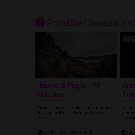
Potrebbe interessarti
in
 - XII
Scu
Arena Palma di
viag
Trevignano Romano
e della musica
4 app
Gabriele Mainetti ospite nella serata
 sul Lago di
Scuola
inaugurale per i 10 anni di "Lo
itiner
chiamavano Jeeg Robot"
2026
30/
25/06/2026 - 30/08/2026