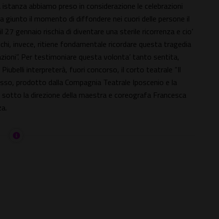
 istanza abbiamo preso in considerazione le celebrazioni
ia giunto il momento di diffondere nei cuori delle persone il
l 27 gennaio rischia di diventare una sterile ricorrenza e cio’
chi, invece, ritiene fondamentale ricordare questa tragedia
azioni”. Per testimoniare questa volonta’ tanto sentita,
 Piubelli interpreterà, fuori concorso, il corto teatrale “Il
sso, prodotto dalla Compagnia Teatrale Iposcenio e la
i, sotto la direzione della maestra e coreografa Francesca
za.