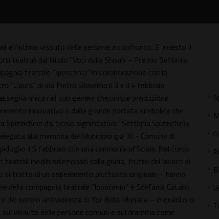
iali e l’intimo vissuto delle persone a confronto. E’ questo il
orti teatrali dal titolo “Voci dalla Shoah – Premio Settimia
pagnia teatrale “Iposcenio” in collaborazione con la
 “L’aura” di via Pietro Blaserna il 3 e il 4 febbraio
S
 rassegna unica nel suo genere che unisce produzione
perimento innovativo e dalla grande portata simbolica che
M
 Spizzichino dal titolo significativo “Settimia Spizzichino:
C
a delegata alla memoria del Municipio gia’ XI - Comune di
pidoglio il 5 febbraio con una cerimonia ufficiale. Nel corso
P
teatrali inediti selezionati dalla giuria, frutto del lavoro di
B
etti si tratta di un esperimento piuttosto originale – hanno
 della compagnia teatrale “Iposcenio” e Stefania Catallo,
V
e del centro antiviolenza di Tor Bella Monaca – in quanto ci
T
li, sul vissuto delle persone comuni e sul dramma come