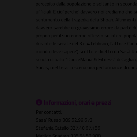
percepito dalla popolazione e soltanto in seconda
ufficiali. E cio’ perche’ davvero noi crediamo che s
sentimento della tragedia della Shoah. Altrimenti i
davvero sarebbe un gravissimo errore da parte di 
proprio per il suo enorme riflesso su intere popol
durante le serate del 3 e 4 febbraio, l’attrice Carla
mondo deve sapere”, scritto e diretto da Sasà Ru
scuola di ballo “DanceMania & Fitness” di Cagliar
Surcis, mettera’ in scena una performance di dan
Informazioni, orari e prezzi
Per contatti:
Sasa’ Russo 389.52.99.672
Stefania Catallo 327.40.67.156
Matilde Spadaro 335.54.53.988