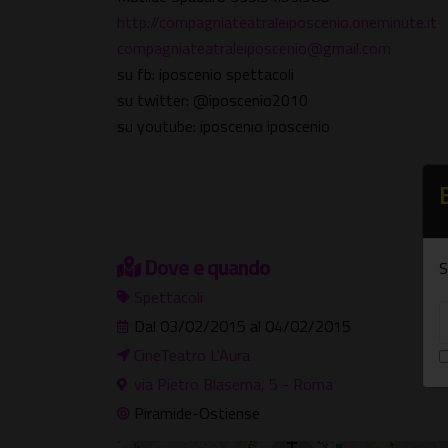
http://compagniateatraleiposcenio.oneminute.it
compagniateatraleiposcenio@gmail.com
su fb: iposcenio spettacoli
su twitter: @iposcenio2010
su youtube: iposcenio iposcenio
Dove e quando
S
Spettacoli
Dal 03/02/2015 al 04/02/2015
CineTeatro L'Aura
via Pietro Blaserna, 5 - Roma
Piramide-Ostiense