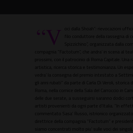
“V
oci dalla Shoah”: rievocazioni uffic
filo conduttore della rassegna di c
Spizzichino”, organizzata dalla com
compagnia “Factotum”, che andra’ in scena al teatro
prossimi, con il patrocinio di Roma Capitale. Una
artistica, ricerca storica e testimonianza. Un es
vedra’ la consegna del premio intestato a Settimia
gli anni rubati” da parte di Carla Di Veroli, storic
Roma, nella cornice della Sala del Carroccio in Cam
delle due serate, a susseguirsi saranno dodici corti 
artisti provenienti da ogni parte d’Italia. “In eff
commentato Sasa’ Russo, istrionico organizzatore
direttrice della compagnia “Factotum” e president
siamo concentrati molto piu’ sulle voci dei singo