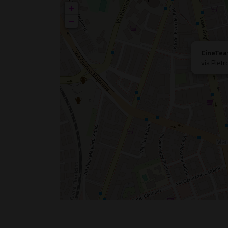
+
−
CineTea
via Piet