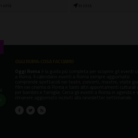
Teatro della C.C. Roma Rebibbi
ittà
OGGI ROMA: COSA FACCIAMO
Oggi Roma
è la guida più completa per scoprire gli eventi cu
a Roma. Il calendario eventi a Roma sempre aggiornato
comprende spettacoli nei teatri, concerti, mostre, visite gu
film nei cinema di Roma e tanti altri appuntamenti culturali
va
per bambini e famiglie. Cerca gli eventi a Roma in agenda e 
rimanere aggiornato iscriviti alla newsletter settimanale.
!