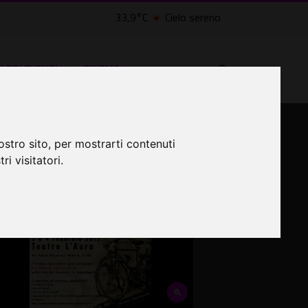
33,9°C
Cielo sereno
LTRI EVENTI ˅
CINEMA ˅
ostro sito, per mostrarti contenuti
ri visitatori.