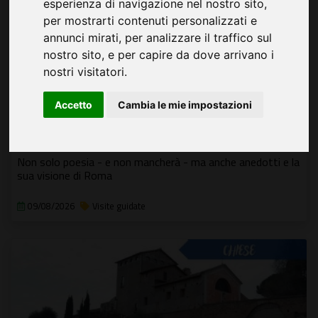
esperienza di navigazione nel nostro sito,
per mostrarti contenuti personalizzati e
annunci mirati, per analizzare il traffico sul
nostro sito, e per capire da dove arrivano i
nostri visitatori.
Accetto
Cambia le mie impostazioni
Tramonto sul Foro con Leopardi: il Giovane
Favoloso (e un po' perfido!)
Non solo poesia - e non mancherà - ma anche anedotti e la
sua visione di Roma
09/08/2026
Visite guidate