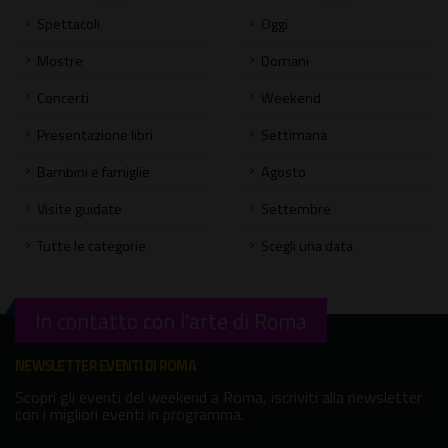
Spettacoli
Oggi
Mostre
Domani
Concerti
Weekend
Presentazione libri
Settimana
Bambini e famiglie
Agosto
Visite guidate
Settembre
Tutte le categorie
Scegli una data
In contatto con l'arte di Roma
NEWSLETTER EVENTI DI ROMA
Scopri gli eventi del weekend a Roma, iscriviti alla newsletter
con i migliori eventi in programma.