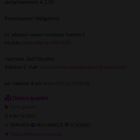
distanziamento: € 2,00
Prenotazione obbligatoria
Le adesioni vanno compilate tramite il
modulo:
https://bit.ly/38oHbR0
Telefono: 3401964054
Indirizzo E-mail:
associazioneculturalecalipso@yahoo.com
per saperne di più:
https://bit.ly/2Ec8XVg
Dove e quando
Visite guidate
Il 04/12/2021
GRATUITO
PER FAMIGLIE
DI GIORNO
Statua di Madama Lucrezia