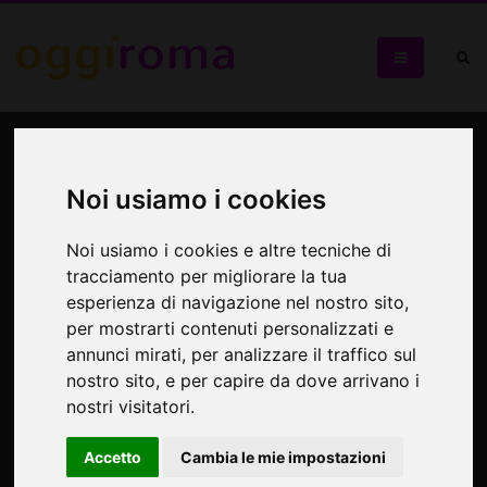
A Roma con Nannarella:
vita, arte e amori di Anna
Noi usiamo i cookies
Magnani
Noi usiamo i cookies e altre tecniche di
tracciamento per migliorare la tua
Passeggiata nei luoghi vissuti dall'attrice
esperienza di navigazione nel nostro sito,
per mostrarti contenuti personalizzati e
annunci mirati, per analizzare il traffico sul
nostro sito, e per capire da dove arrivano i
nostri visitatori.
Accetto
Cambia le mie impostazioni