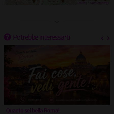
Leaflet
| ©
OpenStreetMap
Potrebbe interessarti
Quanto sei bella Roma!