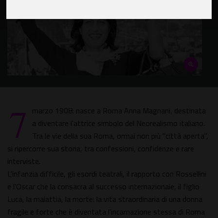
7
marzo 1908: nasce a Roma Anna Magnani, destinata
a diventare l'attrice simbolo del Neorealismo italiano.
Tra le vie della sua Roma, ormai non più "città aperta",
si ripercorre sua storia, tra confessioni, confidenze e rare
interviste.
L'infanzia difficile, gli esordi teatrali, il rapporto con Rossellini
e l'Oscar che la consacra al successo internazionale, il figlio
Luca, la malattia, la morte: la vita straordinaria di una donna
fragile e forte che è diventata l'incarnazione stessa di Roma