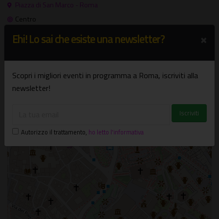
Piazza di San Marco - Roma
Centro
×
Ehi! Lo sai che esiste una newsletter?
+
−
Scopri i migliori eventi in programma a Roma, iscriviti alla
×
Statua di Madama Lucrezia
newsletter!
Piazza di San Marco - Roma
Autorizzo il trattamento
,
ho letto l'informativa