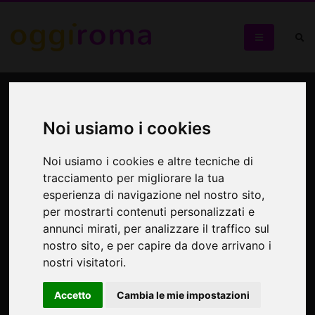
A spasso per Roma con i
vostri bambini. Visita
Noi usiamo i cookies
guidata per bambini
Noi usiamo i cookies e altre tecniche di
tracciamento per migliorare la tua
Caccia al Coccio nella Crypta Balbi
esperienza di navigazione nel nostro sito,
per mostrarti contenuti personalizzati e
annunci mirati, per analizzare il traffico sul
nostro sito, e per capire da dove arrivano i
nostri visitatori.
Accetto
Cambia le mie impostazioni