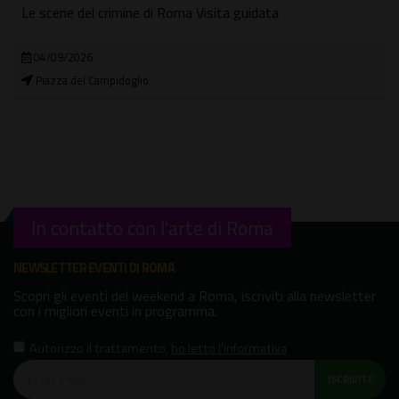
Le scene del crimine di Roma Visita guidata
04/09/2026
Piazza del Campidoglio
In contatto con l'arte di Roma
NEWSLETTER EVENTI DI ROMA
Scopri gli eventi del weekend a Roma, iscriviti alla newsletter
con i migliori eventi in programma.
Autorizzo il trattamento
,
ho letto l'informativa
ISCRIVITI!