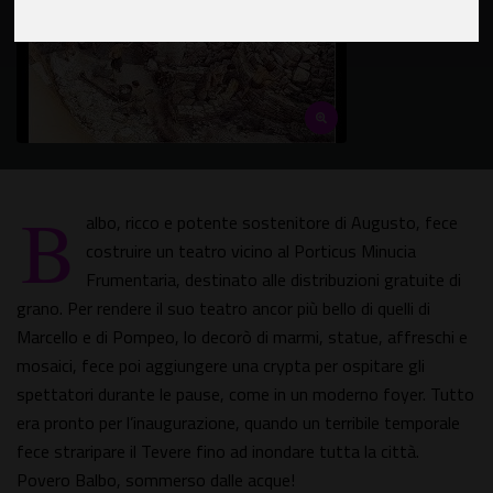
B
albo, ricco e potente sostenitore di Augusto, fece
costruire un teatro vicino al Porticus Minucia
Frumentaria, destinato alle distribuzioni gratuite di
grano. Per rendere il suo teatro ancor più bello di quelli di
Marcello e di Pompeo, lo decorò di marmi, statue, affreschi e
mosaici, fece poi aggiungere una crypta per ospitare gli
spettatori durante le pause, come in un moderno foyer. Tutto
era pronto per l’inaugurazione, quando un terribile temporale
fece straripare il Tevere fino ad inondare tutta la città.
Povero Balbo, sommerso dalle acque!