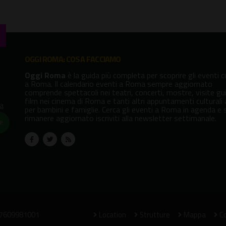
OGGI ROMA: COSA FACCIAMO
Oggi Roma
è la guida più completa per scoprire gli eventi cu
a Roma. Il calendario eventi a Roma sempre aggiornato
comprende spettacoli nei teatri, concerti, mostre, visite gu
film nei cinema di Roma e tanti altri appuntamenti culturali
va
per bambini e famiglie. Cerca gli eventi a Roma in agenda e 
rimanere aggiornato iscriviti alla newsletter settimanale.
!
07609981001
Location
Strutture
Mappa
Co