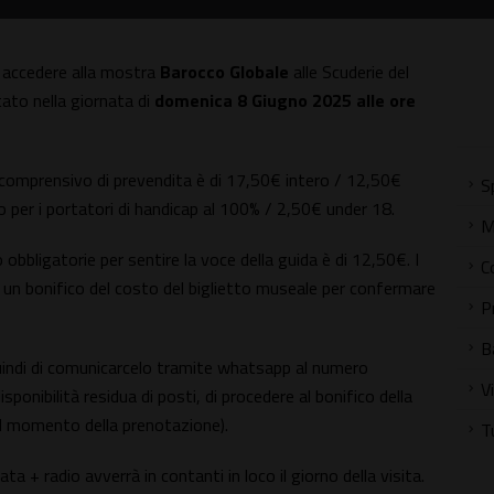
di accedere alla mostra
Barocco Globale
alle Scuderie del
tato nella giornata di
domenica 8 Giugno 2025 alle ore
, comprensivo di prevendita è di 17,50€ intero / 12,50€
S
 per i portatori di handicap al 100% / 2,50€ under 18.
M
 obbligatorie per sentire la voce della guida è di 12,50€. I
C
 un bonifico del costo del biglietto museale per confermare
P
B
quindi di comunicarcelo tramite whatsapp al numero
V
onibilità residua di posti, di procedere al bonifico della
 al momento della prenotazione).
T
a + radio avverrà in contanti in loco il giorno della visita.