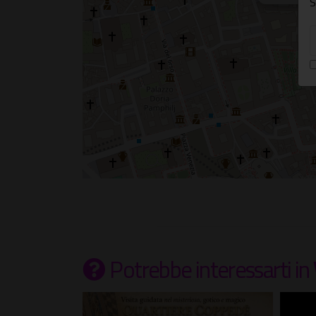
S
Potrebbe interessarti
in