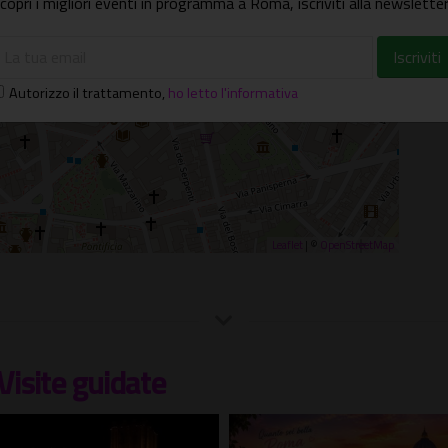
copri i migliori eventi in programma a Roma, iscriviti alla newsletter
Autorizzo il trattamento
,
ho letto l'informativa
Leaflet
| ©
OpenStreetMap
Visite guidate