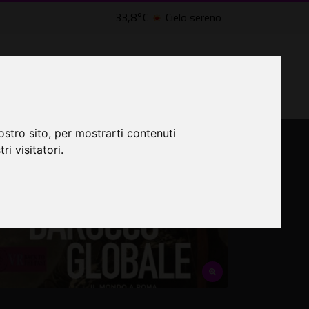
33,8°C
Cielo sereno
lle Civette
LTRI EVENTI ˅
CINEMA ˅
ostro sito, per mostrarti contenuti
ri visitatori.