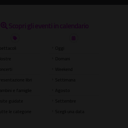
Scopri gli eventi in calendario
pettacoli
Oggi
ostre
Domani
oncerti
Weekend
resentazione libri
Settimana
ambini e famiglie
Agosto
isite guidate
Settembre
utte le categorie
Scegli una data