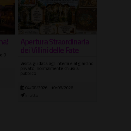
ma!
Apertura Straordinaria
Le Meravi
dei Villini delle Fate
Camere de
 e 9
Visita guidata agli interni e al giardino
Visita guidata 
privato, normalmente chiusi al
Wunderkammer 
pubblico
gemme del Me
gotico
04/08/2026 - 10/08/2026
04/08/2026 
In città
Museo Wunder