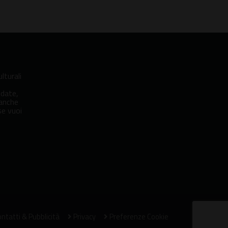
lturali
idate,
 anche
se vuoi
ntatti & Pubblicità
Privacy
Preferenze Cookie