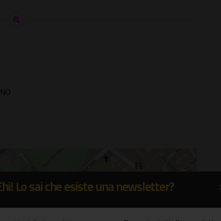
RNO
Ehi! Lo sai che esiste una newsletter?
×
del Quirinale
aggio, 16 - Roma (RM)