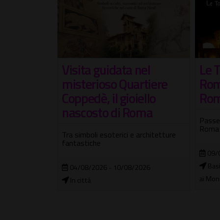
lle
Le T
Visita guidata nel
e di
Rom
misterioso Quartiere
eo.
Ro
Coppedè, il gioiello
rdinaria
nascosto di Roma
Passeg
Roma
Tra simboli esoterici e architetture
fantastiche
gestivo nel
09/
mplesso
Basi
04/08/2026 - 10/08/2026
ai Mon
In città
2026