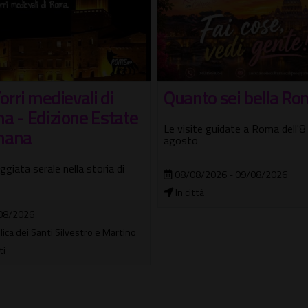
orri medievali di
Quanto sei bella Ro
a - Edizione Estate
Le visite guidate a Roma dell'8
mana
agosto
giata serale nella storia di
08/08/2026 - 09/08/2026
In città
08/2026
lica dei Santi Silvestro e Martino
ti