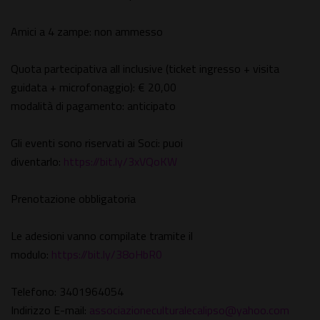
Amici a 4 zampe: non ammesso
Quota partecipativa all inclusive (ticket ingresso + visita
guidata + microfonaggio): € 20,00
modalità di pagamento: anticipato
Gli eventi sono riservati ai Soci: puoi
diventarlo:
https://bit.ly/3xVQoKW
Prenotazione obbligatoria
Le adesioni vanno compilate tramite il
modulo:
https://bit.ly/38oHbR0
Telefono: 3401964054
Indirizzo E-mail:
associazioneculturalecalipso@yahoo.com