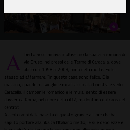
A
lberto Sordi amava moltissimo la sua villa romana di
via Druso, nei pressi delle Terme di Caracalla, dove
abitò dal 1958 al 2003, anno della morte. Fu lui
stesso ad affermare: "In questa casa sono felice. E la
mattina, quando mi sveglio e mi affaccio alla finestra e vedo
Caracalla, il campanile romanico e le mura, sento di essere
davvero a Roma, nel cuore della città, ma lontano dal caos del
centro".
A cento anni dalla nascita di questo grande attore che ha
saputo portare alla ribalta l'Italiano medio, le sue debolezze e
le sue virtù, visiteremo la sua casa oggi divenuta museo,