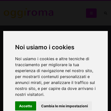
Caro papà sarò un grande
attore
Noi usiamo i cookies
Visita guidata alla Casa di Alberto Sordi - ultimi 5 biglietti
Noi usiamo i cookies e altre tecniche di
tracciamento per migliorare la tua
esperienza di navigazione nel nostro sito,
per mostrarti contenuti personalizzati e
annunci mirati, per analizzare il traffico sul
nostro sito, e per capire da dove arrivano i
nostri visitatori.
Accetto
Cambia le mie impostazioni