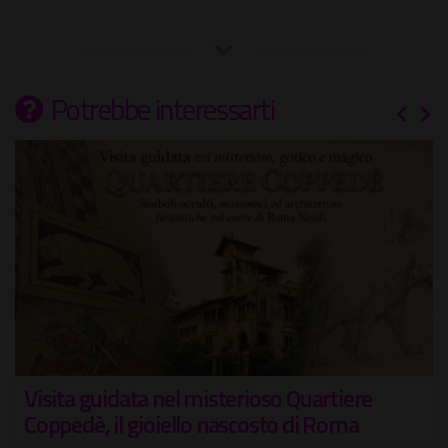
Potrebbe interessarti
Visita guidata nel misterioso Quartiere
Coppedè, il gioiello nascosto di Roma