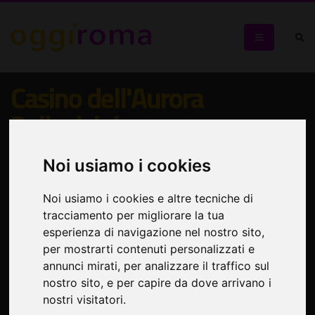
Casino dell'Aurora
Pallavicini
Visita guidata con apertura "straordinaria e gratuita" il 1°
Noi usiamo i cookies
del mese
Noi usiamo i cookies e altre tecniche di
tracciamento per migliorare la tua
esperienza di navigazione nel nostro sito,
per mostrarti contenuti personalizzati e
annunci mirati, per analizzare il traffico sul
nostro sito, e per capire da dove arrivano i
nostri visitatori.