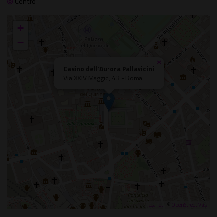
Centro
+
−
×
Casino dell'Aurora Pallavicini
Via XXIV Maggio, 43 - Roma
Leaflet
| ©
OpenStreetMap