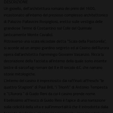
DESCRIZIONE
Un gioiello, dell'architettura romana dei primi del 1600,
incastonato all'interno del prezioso complesso architettonico
di Palazzo Pallavicini Rospigliosi, eretto sulle vestigia delle
grandiose Terme di Costantino sul Colle del Quirinale
(anticamente Monte Cavallo).
Attraverso una scala elicoidale detta "Scala della Pastorella",
si accede ad un ampio giardino segreto ed al Casino dell'Aurora
opera dall'architetto fiammingo Giovanni Vasanzio. Ricca la
decorazione della facciata all'interno della quale sono inserite
lastre di sarcofagi romani del II e III secolo d.C. che narrano
storie mitologiche.
L'interno del casino è impreziosito dai raffinati affreschi "le
quattro Stagioni" di Paul Brill, "i Trionfi" di Antonio Tempesta
e "L'Aurora " di Guido Reni da cui il casino prende nome.
Il bellissimo affresco di Guido Reni è l'apice di una narrazione
sulla ciclicità della vita e sull'immortalità che è introdotta dalla