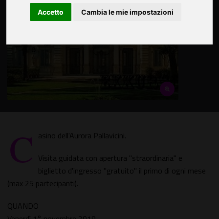
Accetto
Cambia le mie impostazioni
C
asino dell'Aurora Pallavicini.
Visita guidata con apertura "straordinaria" e
biglietto d'ingresso "gratuito" il primo di ogni mese
(max 25 partecipanti).
QUANDO
Venerdì 1° novembre 2019