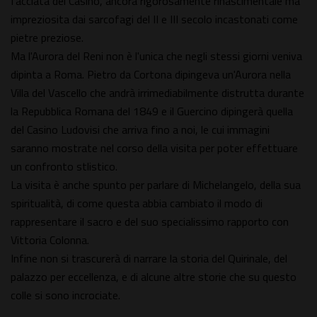
facciata del Casino, ancora rigorosamente rinascimentale ma
impreziosita dai sarcofagi del II e III secolo incastonati come
pietre preziose.
Ma l'Aurora del Reni non è l'unica che negli stessi giorni veniva
dipinta a Roma. Pietro da Cortona dipingeva un'Aurora nella
Villa del Vascello che andrà irrimediabilmente distrutta durante
la Repubblica Romana del 1849 e il Guercino dipingerà quella
del Casino Ludovisi che arriva fino a noi, le cui immagini
saranno mostrate nel corso della visita per poter effettuare
un confronto stlistico.
La visita è anche spunto per parlare di Michelangelo, della sua
spiritualità, di come questa abbia cambiato il modo di
rappresentare il sacro e del suo specialissimo rapporto con
Vittoria Colonna.
Infine non si trascurerà di narrare la storia del Quirinale, del
palazzo per eccellenza, e di alcune altre storie che su questo
colle si sono incrociate.