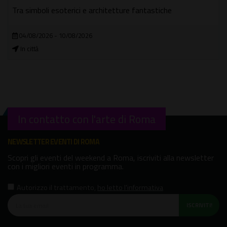
Tra simboli esoterici e architetture fantastiche
04/08/2026 - 10/08/2026
In città
In contatto con l'arte di Roma
NEWSLETTER EVENTI DI ROMA
Scopri gli eventi del weekend a Roma, iscriviti alla newsletter
con i migliori eventi in programma.
Autorizzo il trattamento
,
ho letto l'informativa
ISCRIVITI!