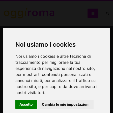
Cavalieri di Malta
all'Aventino
Noi usiamo i cookies
Visita guidata con ingresso straordinario
Noi usiamo i cookies e altre tecniche di
tracciamento per migliorare la tua
esperienza di navigazione nel nostro sito,
per mostrarti contenuti personalizzati e
annunci mirati, per analizzare il traffico sul
nostro sito, e per capire da dove arrivano i
nostri visitatori.
Accetto
Cambia le mie impostazioni