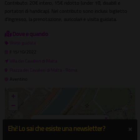
Contributo: 20€ intero, 15€ ridotto (under 18, disabili e
portatori di handicap). Nel contributo sono inclusi: biglietto
d'ingresso, la prenotazione, auricolari e visita guidata.
Dove e quando
Visite guidate
Il 15/10/2022
Villa dei Cavalieri di Malta
Piazza dei Cavalieri di Malta - Roma
Aventino
+
−
×
Villa dei Cavalieri di Malta
×
Ehi! Lo sai che esiste una newsletter?
Piazza dei Cavalieri di Malta - Roma