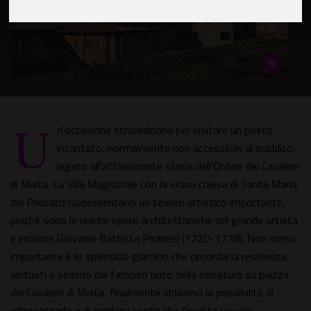
U
n'occasione straordinaria per visitare un posto
incantato, normalmente non accessibile al pubblico,
legato all'affascinante storia dell'Ordine dei Cavalieri
di Malta. La Villa Magistrale con la vicina chiesa di Santa Maria
del Priorato rappresentano un tesoro artistico importante,
poiché sono le uniche opere architettoniche del grande artista
e incisore Giovanni Battista Piranesi (1720-1778). Non meno
importante è lo splendido giardino che circonda la residenza:
abituati a vederlo dal famoso buco della serratura su piazza
dei Cavalieri di Malta, finalmente abbiamo la possibilità di
oltrepassarlo e di renderci conto che l'inedita visuale