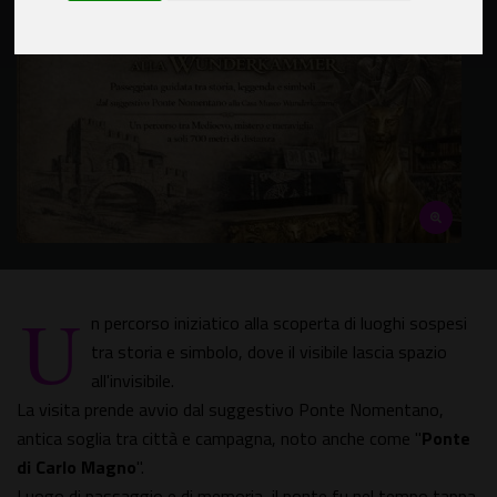
U
n percorso iniziatico alla scoperta di luoghi sospesi
tra storia e simbolo, dove il visibile lascia spazio
all'invisibile.
La visita prende avvio dal suggestivo Ponte Nomentano,
antica soglia tra città e campagna, noto anche come "
Ponte
di Carlo Magno
".
Luogo di passaggio e di memoria, il ponte fu nel tempo tappa