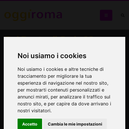
Dal Ponte di Carlo Magno
alla Wunderkammer:
Noi usiamo i cookies
Roma segreta tra mito e
meraviglia
Noi usiamo i cookies e altre tecniche di
tracciamento per migliorare la tua
esperienza di navigazione nel nostro sito,
A soli 700 metri di distanza una porta magica tra
per mostrarti contenuti personalizzati e
medioevo e gotico
annunci mirati, per analizzare il traffico sul
nostro sito, e per capire da dove arrivano i
nostri visitatori.
Accetto
Cambia le mie impostazioni