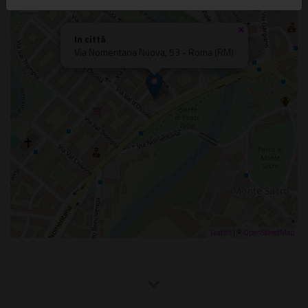
−
×
In città
Via Nomentana Nuova, 53 - Roma (RM)
Leaflet
| ©
OpenStreetMap