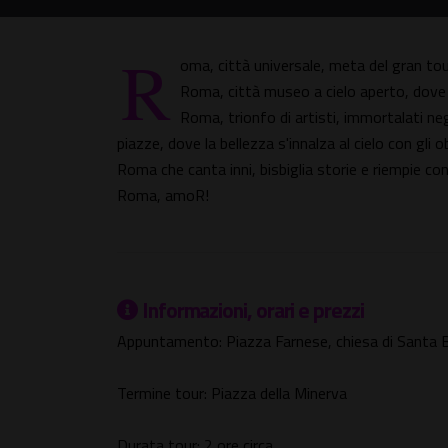
R
oma, città universale, meta del gran tou
Roma, città museo a cielo aperto, dove ti
Roma, trionfo di artisti, immortalati neg
piazze, dove la bellezza s'innalza al cielo con gli o
Roma che canta inni, bisbiglia storie e riempie con l
Roma, amoR!
Informazioni, orari e prezzi
Appuntamento: Piazza Farnese, chiesa di Santa B
Termine tour: Piazza della Minerva
Durata tour: 2 ore circa