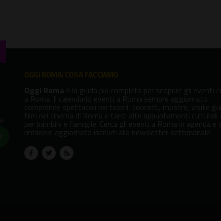
OGGI ROMA: COSA FACCIAMO
Oggi Roma
è la guida più completa per scoprire gli eventi cu
a Roma. Il calendario eventi a Roma sempre aggiornato
comprende spettacoli nei teatri, concerti, mostre, visite gu
film nei cinema di Roma e tanti altri appuntamenti culturali
va
per bambini e famiglie. Cerca gli eventi a Roma in agenda e 
rimanere aggiornato iscriviti alla newsletter settimanale.
!