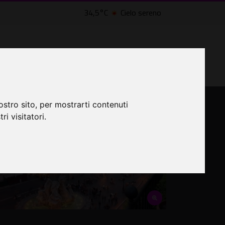
34,5°C
Cielo sereno
LTRI EVENTI ˅
CINEMA ˅
ostro sito, per mostrarti contenuti
ri visitatori.