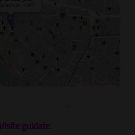
Farnese, 96 - Roma
Leaflet
| ©
OpenStreetMap
Visite guidate