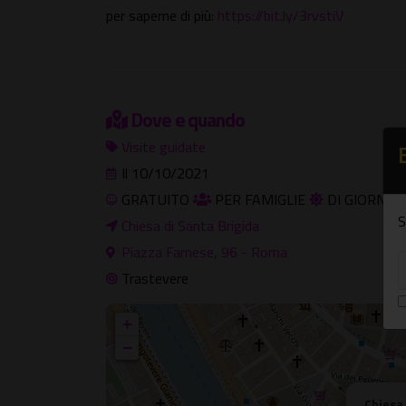
per saperne di più:
https://bit.ly/3rvstiV
Dove e quando
Visite guidate
Il 10/10/2021
GRATUITO
PER FAMIGLIE
DI GIORNO
S
Chiesa di Santa Brigida
Piazza Farnese, 96 - Roma
Trastevere
+
−
Chiesa 