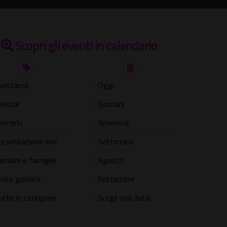
Scopri gli eventi in calendario
pettacoli
Oggi
ostre
Domani
oncerti
Weekend
resentazione libri
Settimana
ambini e famiglie
Agosto
isite guidate
Settembre
utte le categorie
Scegli una data