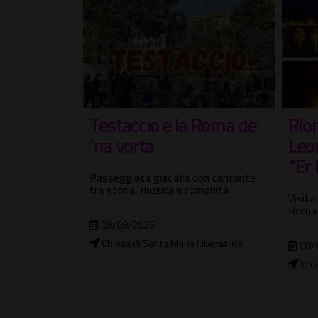
i luoghi
Testaccio e la Roma de
Rion
elli veri!
'na vorta
Leo
"Er
vere. Vieni a
Passeggiata guidata con cantante
ha vissuto in
tra storia, musica e romanità
Visita
Roma
08/08/2026
Chiesa di Santa Maria Liberatrice
08/
In c