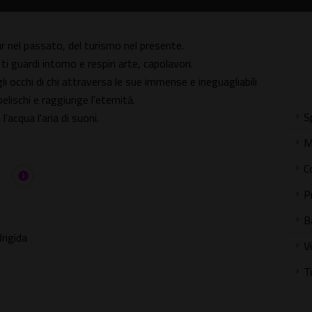
r nel passato, del turismo nel presente.
 guardi intorno e respiri arte, capolavori.
li occhi di chi attraversa le sue immense e ineguagliabili
belischi e raggiunge l'eternità.
S
'acqua l'aria di suoni.
M
C
P
B
rigida
V
T