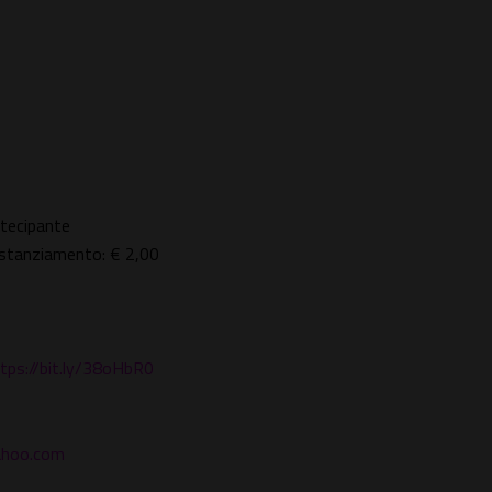
rtecipante
distanziamento: € 2,00
tps://bit.ly/38oHbR0
yahoo.com