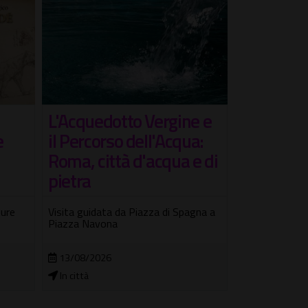
L'Acquedotto Vergine e
Roma impe
il Percorso dell'Acqua:
guidata c
e
Roma, città d'acqua e di
Dal Colosseo al
pietra
nuovo punto pa
Fori Imperiali
Visita guidata da Piazza di Spagna a
ture
Piazza Navona
08/08/2026
Arco di Cost
13/08/2026
In città