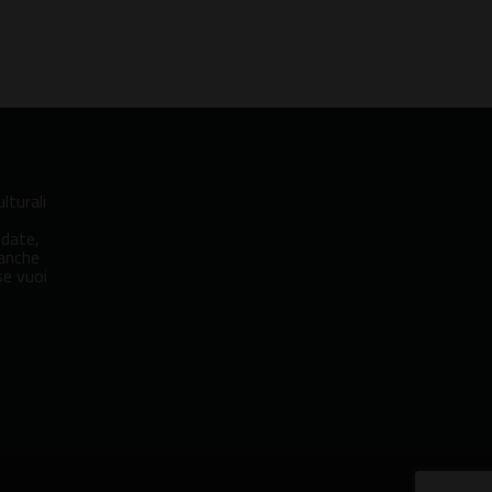
lturali
idate,
 anche
se vuoi