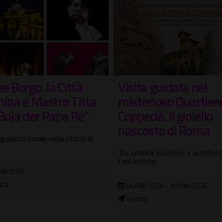
e Borgo: la Città
Visita guidata nel
nina e Mastro Titta
misterioso Quartier
 Boja der Papa Re"
Coppedè, il gioiello
nascosto di Roma
 guidata serale nella storia di
Tra simboli esoterici e architet
fantastiche
08/2026
ittà
04/08/2026 - 10/08/2026
In città