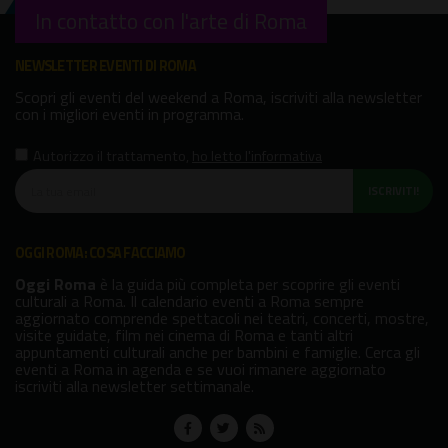
In contatto con l'arte di Roma
NEWSLETTER EVENTI DI ROMA
Scopri gli eventi del weekend a Roma, iscriviti alla newsletter
con i migliori eventi in programma.
Autorizzo il trattamento
,
ho letto l'informativa
ISCRIVITI!
OGGI ROMA: COSA FACCIAMO
Oggi Roma
è la guida più completa per scoprire gli eventi
culturali a Roma. Il calendario eventi a Roma sempre
aggiornato comprende spettacoli nei teatri, concerti, mostre,
visite guidate, film nei cinema di Roma e tanti altri
appuntamenti culturali anche per bambini e famiglie. Cerca gli
eventi a Roma in agenda e se vuoi rimanere aggiornato
iscriviti alla newsletter settimanale.