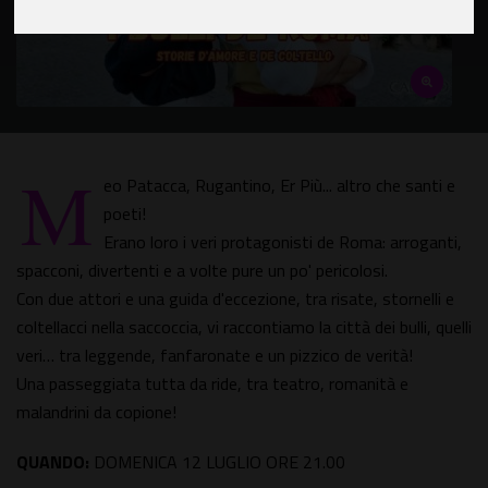
M
eo Patacca, Rugantino, Er Più... altro che santi e
poeti!
Erano loro i veri protagonisti de Roma: arroganti,
spacconi, divertenti e a volte pure un po' pericolosi.
Con due attori e una guida d'eccezione, tra risate, stornelli e
coltellacci nella saccoccia, vi raccontiamo la città dei bulli, quelli
veri… tra leggende, fanfaronate e un pizzico de verità!
Una passeggiata tutta da ride, tra teatro, romanità e
malandrini da copione!
QUANDO:
DOMENICA 12 LUGLIO ORE 21.00