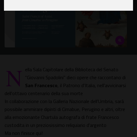
N
ella Sala Capitolare della Biblioteca del Senato
"Giovanni Spadolini" dieci opere che raccontano di
San Francesco
, il Patrono d'Italia, nell'avvicinarsi
dell'ottavo centenario della sua morte
In collaborazione con la Galleria Nazionale dell'Umbria, sarà
possibile ammirare dipinti di Cimabue, Perugino e altri, oltre
alla emozionante Chartula autografa di frate Francesco
custodita in un preziosissimo reliquiario d'argento
Ma non finisce qui!