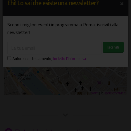
×
Ehi! Lo sai che esiste una newsletter?
×
Santa Maria in Vallicella c.d. Chiesa Nuova
Piazza della Chiesa Nuova - Roma
Scopri i migliori eventi in programma a Roma, iscriviti alla
newsletter!
Autorizzo il trattamento
,
ho letto l'informativa
Leaflet
| ©
OpenStreetMap