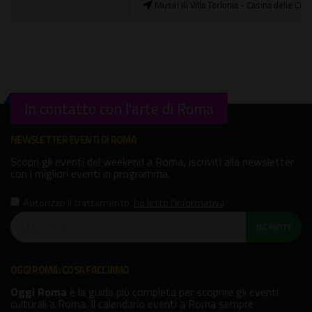
Musei di Villa Torlonia - Casina delle Civette
In contatto con l'arte di Roma
NEWSLETTER EVENTI DI ROMA
Scopri gli eventi del weekend a Roma, iscriviti alla newsletter
con i migliori eventi in programma.
Autorizzo il trattamento
,
ho letto l'informativa
ISCRIVITI!
OGGI ROMA: COSA FACCIAMO
Oggi Roma
è la guida più completa per scoprire gli eventi
culturali a Roma. Il calendario eventi a Roma sempre