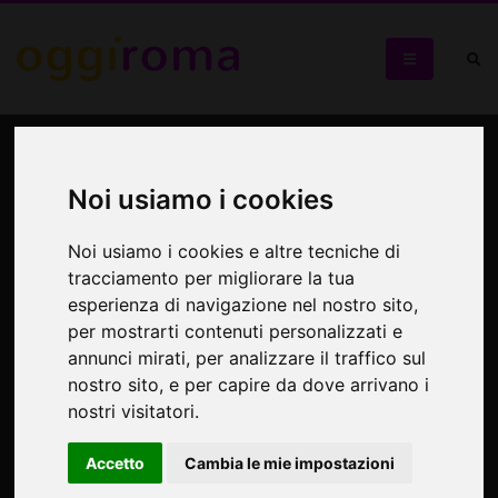
I Giovedì di Calipso: San
Francesco, tra Cimabue e
Noi usiamo i cookies
Perugino
Noi usiamo i cookies e altre tecniche di
tracciamento per migliorare la tua
Mostra alla Biblioteca del Senato - Data unica
esperienza di navigazione nel nostro sito,
per mostrarti contenuti personalizzati e
annunci mirati, per analizzare il traffico sul
nostro sito, e per capire da dove arrivano i
nostri visitatori.
Accetto
Cambia le mie impostazioni