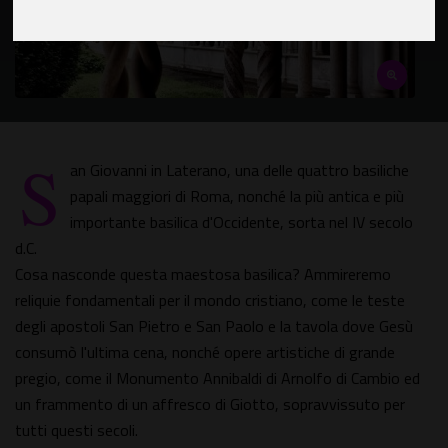
S
an Giovanni in Laterano, una delle quattro basiliche
papali maggiori di Roma, nonché la più antica e più
importante basilica d'Occidente, sorta nel IV secolo
d.C.
Cosa nasconde questa maestosa basilica? Ammireremo
reliquie fondamentali per il mondo cristiano, come le teste
degli apostoli San Pietro e San Paolo e la tavola dove Gesù
consumò l'ultima cena, nonché opere artistiche di grande
pregio, come il Monumento Annibaldi di Arnolfo di Cambio ed
un frammento di un affresco di Giotto, sopravvissuto per
tutti questi secoli.