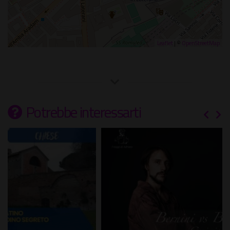
Leaflet
| ©
OpenStreetMap
Potrebbe interessarti