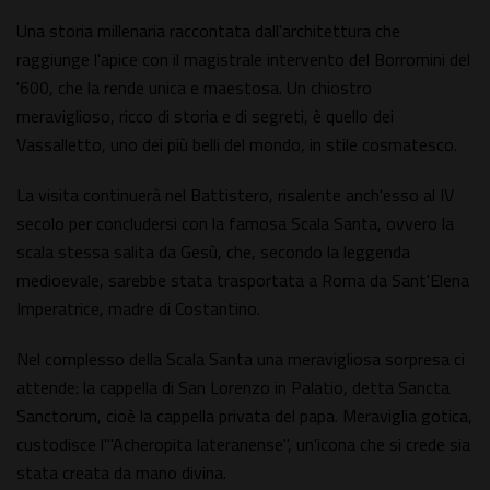
Una storia millenaria raccontata dall'architettura che
raggiunge l'apice con il magistrale intervento del Borromini del
'600, che la rende unica e maestosa. Un chiostro
meraviglioso, ricco di storia e di segreti, è quello dei
Vassalletto, uno dei più belli del mondo, in stile cosmatesco.
La visita continuerà nel Battistero, risalente anch'esso al IV
secolo per concludersi con la famosa Scala Santa, ovvero la
scala stessa salita da Gesù, che, secondo la leggenda
medioevale, sarebbe stata trasportata a Roma da Sant'Elena
Imperatrice, madre di Costantino.
Nel complesso della Scala Santa una meravigliosa sorpresa ci
attende: la cappella di San Lorenzo in Palatio, detta Sancta
Sanctorum, cioè la cappella privata del papa. Meraviglia gotica,
custodisce l'"Acheropita lateranense", un'icona che si crede sia
stata creata da mano divina.