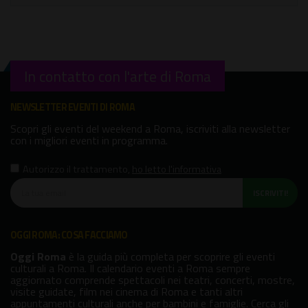
In contatto con l'arte di Roma
NEWSLETTER EVENTI DI ROMA
Scopri gli eventi del weekend a Roma, iscriviti alla newsletter
con i migliori eventi in programma.
Autorizzo il trattamento
,
ho letto l'informativa
ISCRIVITI!
OGGI ROMA: COSA FACCIAMO
Oggi Roma
è la guida più completa per scoprire gli eventi
culturali a Roma. Il calendario eventi a Roma sempre
aggiornato comprende spettacoli nei teatri, concerti, mostre,
visite guidate, film nei cinema di Roma e tanti altri
appuntamenti culturali anche per bambini e famiglie. Cerca gli