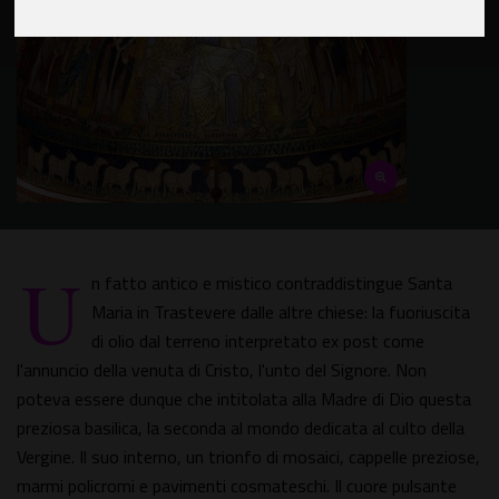
U
n fatto antico e mistico contraddistingue Santa
Maria in Trastevere dalle altre chiese: la fuoriuscita
di olio dal terreno interpretato ex post come
l'annuncio della venuta di Cristo, l'unto del Signore. Non
poteva essere dunque che intitolata alla Madre di Dio questa
preziosa basilica, la seconda al mondo dedicata al culto della
Vergine. Il suo interno, un trionfo di mosaici, cappelle preziose,
marmi policromi e pavimenti cosmateschi. Il cuore pulsante