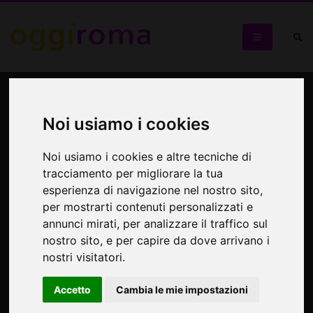
I Tesori nascosti di Santa
Maria in Trastevere
Noi usiamo i cookies
Visita guidata alla chiesa dedicata al culto mariano
Noi usiamo i cookies e altre tecniche di
tracciamento per migliorare la tua
esperienza di navigazione nel nostro sito,
per mostrarti contenuti personalizzati e
annunci mirati, per analizzare il traffico sul
nostro sito, e per capire da dove arrivano i
nostri visitatori.
Accetto
Cambia le mie impostazioni