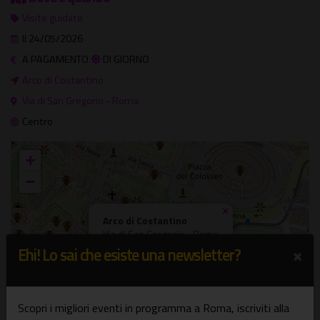
Visite guidate
Il 24/05/2026
A PAGAMENTO
DI GIORNO
Arco di Costantino
Via di San Gregorio - Roma
Centro
+
−
×
Arco di Costantino
Via di San Gregorio - Roma
×
Ehi! Lo sai che esiste una newsletter?
Scopri i migliori eventi in programma a Roma, iscriviti alla