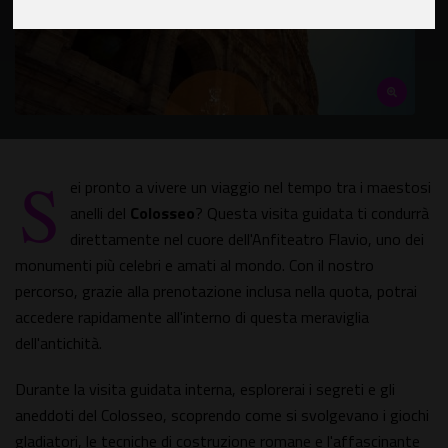
S
ei pronto a vivere un viaggio nel tempo tra i maestosi
anelli del
Colosseo
? Questa visita guidata ti condurrà
direttamente nel cuore dell'Anfiteatro Flavio, uno dei
monumenti più celebri e amati al mondo. Con il nostro
percorso, grazie alla prenotazione inclusa nella quota, potrai
accedere rapidamente all'interno di questa meraviglia
dell'antichità.
Durante la visita guidata interna, esplorerai i segreti e gli
aneddoti del Colosseo, scoprendo come si svolgevano i giochi
gladiatori, le tecniche di costruzione romane e l'affascinante