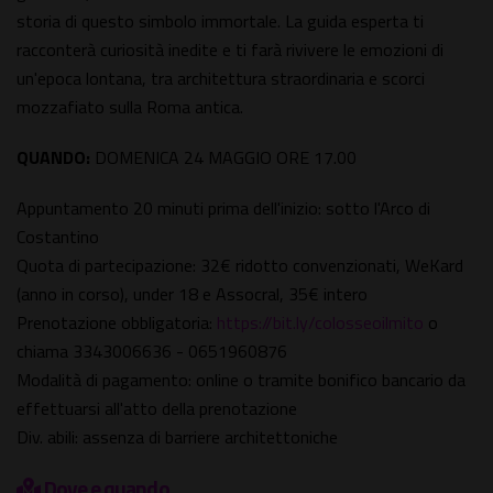
storia di questo simbolo immortale. La guida esperta ti
racconterà curiosità inedite e ti farà rivivere le emozioni di
un'epoca lontana, tra architettura straordinaria e scorci
mozzafiato sulla Roma antica.
QUANDO:
DOMENICA 24 MAGGIO ORE 17.00
Appuntamento 20 minuti prima dell'inizio: sotto l'Arco di
Costantino
Quota di partecipazione: 32€ ridotto convenzionati, WeKard
(anno in corso), under 18 e Assocral, 35€ intero
Prenotazione obbligatoria:
https://bit.ly/colosseoilmito
o
chiama 3343006636 - 0651960876
Modalità di pagamento: online o tramite bonifico bancario da
effettuarsi all'atto della prenotazione
Div. abili: assenza di barriere architettoniche
Dove e quando