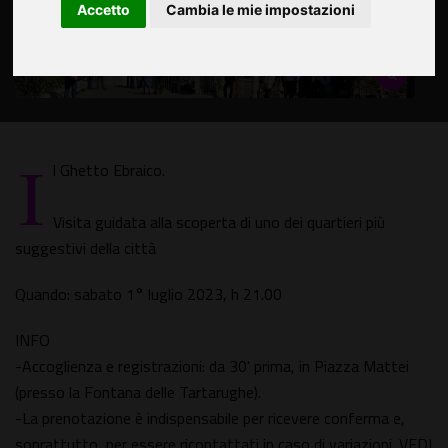
Accetto
Cambia le mie impostazioni
I
l Ghetto Ebraico.
Visita guidata alla scoperta di uno dei quartieri più
suggestivi della città
Quando: sabato 1° luglio 2023, h 21.00
INFO
-Accoglienza e registrazioni: da 30' prima, in Piazza Mattei
(presso la Fontana delle Tartarughe).
-La prenotazione è indispensabile per ricevere conferma e,
soprattutto, per essere ricontattati in caso di variazioni. VEDI