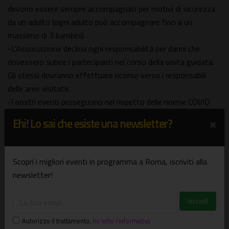
devono essere sempre accompagnati per motivi di sicurezza
da un adulto (ogni adulto può accompagnare fino a un
massimo di 3 bambini).
-L'Associazione declina ogni responsabilità per danni che
dovessero subire i partecipanti nel corso della visita guidata.
Gli stessi dovranno effettuare ricorso verso i responsabili
delle aree visitate.
-I nostri eventi proseguono nel rispetto delle norme COVID
vigenti.
×
Ehi! Lo sai che esiste una newsletter?
PRENOTAZIONI
"consigliate entro il giorno che precede la data dell'evento"
Scopri i migliori eventi in programma a Roma, iscriviti alla
compilando il modulo prenotazioni CLICCANDO SUL LINK:
newsletter!
bit.ly/3x7jhDj
o inviando una mail a
romaelazioxte@gmail.com
o scrivendo un SMS/WA (se si prenota nelle 24 ore che
precedono l'evento) al 3477671316 oppure al 3383435907.
Autorizzo il trattamento
,
ho letto l'informativa