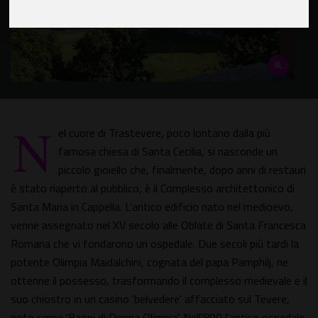
N
el cuore di Trastevere, poco lontano dalla più
famosa chiesa di Santa Cecilia, si nasconde un
piccolo gioiello che, finalmente, dopo anni di restauri
è stato riaperto al pubblico, è il Complesso architettonico di
Santa Maria in Cappella. L'antico edificio nato nel medioevo,
venne assegnato nel XV secolo alle Oblate di Santa Francesca
Romana che vi fondarono un ospedale. Due secoli più tardi la
potente Olimpia Maidalchini, cognata del papa Pamphilj, ne
ottenne il possesso, trasformando il complesso medievale e il
suo chiostro in un casino 'belvedere' affacciato sul Tevere,
noto come 'Bagni di Donna Olimpia'. Nell'800 l'antico ospedale