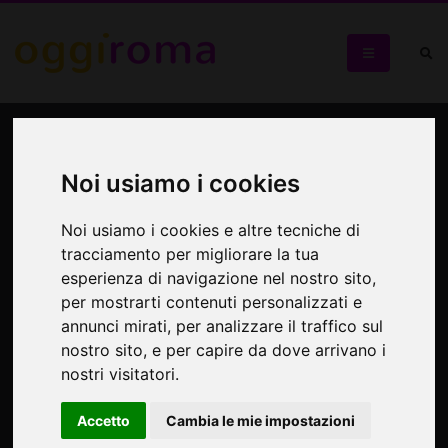
Il giardino segreto di Donna
Olimpia
Noi usiamo i cookies
Visita al complesso monumentale al Lungotevere Ripa
Noi usiamo i cookies e altre tecniche di
tracciamento per migliorare la tua
esperienza di navigazione nel nostro sito,
per mostrarti contenuti personalizzati e
annunci mirati, per analizzare il traffico sul
nostro sito, e per capire da dove arrivano i
nostri visitatori.
Accetto
Cambia le mie impostazioni