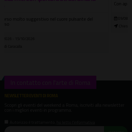
Con apertura straordinaria del giardino segreto
09/08/2026
Chiesa di San Bonaventura al Palatino
In contatto con l'arte di Roma
NEWSLETTER EVENTI DI ROMA
Scopri gli eventi del weekend a Roma, iscriviti alla newsletter
con i migliori eventi in programma.
Autorizzo il trattamento
,
ho letto l'informativa