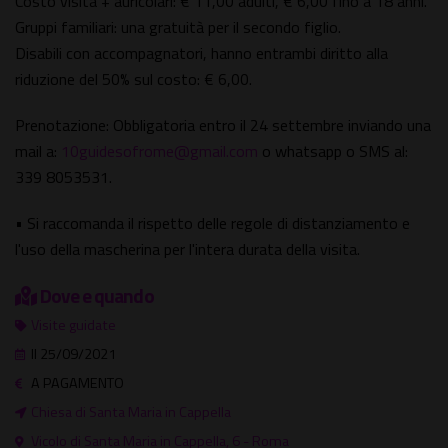
Costo visita + auricolari: € 11,00 adulti, € 6,00 fino a 18 anni.
Gruppi familiari: una gratuità per il secondo figlio.
Disabili con accompagnatori, hanno entrambi diritto alla
riduzione del 50% sul costo: € 6,00.
Prenotazione: Obbligatoria entro il 24 settembre inviando una
mail a:
10guidesofrome@gmail.com
o whatsapp o SMS al:
339 8053531.
• Si raccomanda il rispetto delle regole di distanziamento e
l'uso della mascherina per l'intera durata della visita.
Dove e quando
Visite guidate
Il 25/09/2021
A PAGAMENTO
Chiesa di Santa Maria in Cappella
Vicolo di Santa Maria in Cappella, 6 - Roma