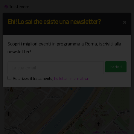
Trastevere
×
Ehi! Lo sai che esiste una newsletter?
+
−
Scopri i migliori eventi in programma a Roma, iscriviti alla
×
Chiesa di Santa Maria in Cappella
newsletter!
Vicolo di Santa Maria in Cappella, 6 - Roma
Autorizzo il trattamento
,
ho letto l'informativa
Leaflet
| ©
OpenStreetMap