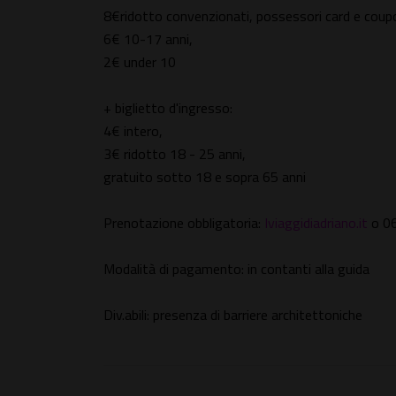
8€ridotto convenzionati, possessori card e coup
6€ 10-17 anni,
2€ under 10
+ biglietto d'ingresso:
4€ intero,
3€ ridotto 18 - 25 anni,
gratuito sotto 18 e sopra 65 anni
Prenotazione obbligatoria:
Iviaggidiadriano.it
o 0
Modalità di pagamento: in contanti alla guida
Div.abili: presenza di barriere architettoniche