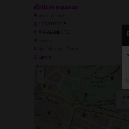
Dove e quando
Visite guidate
Il 07/03/2015
A PAGAMENTO
In città
Via Labicana - Roma
S
Centro
+
−
In c
Via 