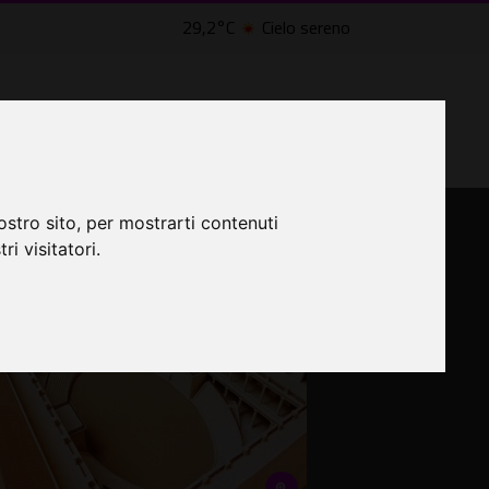
29,2°C
Cielo sereno
LTRI EVENTI ˅
CINEMA ˅
ostro sito, per mostrarti contenuti
ri visitatori.