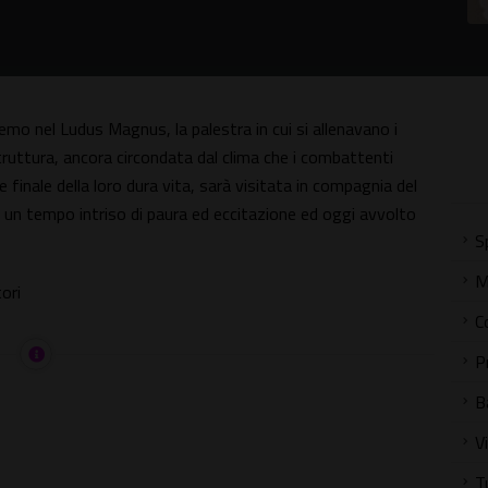
remo nel Ludus Magnus, la palestra in cui si allenavano i
struttura, ancora circondata dal clima che i combattenti
 finale della loro dura vita, sarà visitata in compagnia del
 un tempo intriso di paura ed eccitazione ed oggi avvolto
S
M
ori
C
P
B
V
T