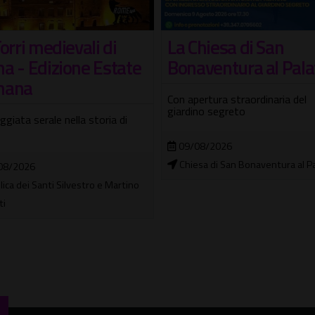
hiesa di San
I Sette Re di Roma
aventura al Palatino
Passeggiata teatrale con guida
attori
ertura straordinaria del
no segreto
09/08/2026
Tempio di Ercole Vincitore
08/2026
sa di San Bonaventura al Palatino