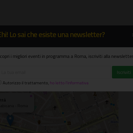
Ehi! Lo sai che esiste una newsletter?
copri i migliori eventi in programma a Roma, iscriviti alla newsletter
Autorizzo il trattamento
,
ho letto l'informativa
×
ittà
Labicana - Roma