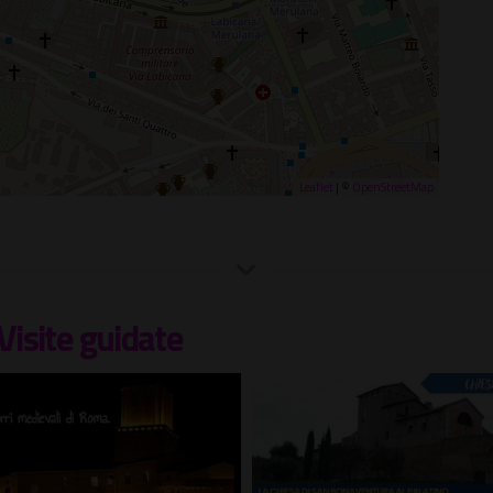
Leaflet
| ©
OpenStreetMap
Visite guidate