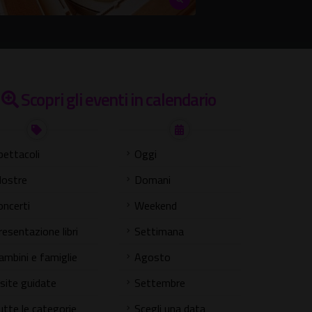
Scopri gli eventi in calendario
pettacoli
Oggi
ostre
Domani
oncerti
Weekend
resentazione libri
Settimana
ambini e famiglie
Agosto
isite guidate
Settembre
utte le categorie
Scegli una data