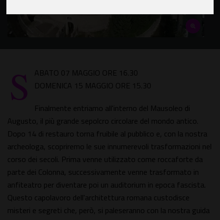
S
ABATO 07 MAGGIO ORE 16.30
DOMENICA 15 MAGGIO ORE 15.30
Finalmente entriamo all'interno del Mausoleo di
Augusto, il più grande sepolcro circolare del mondo antico.
Dopo 14 di restauro torna fruibile al pubblico e, con la nostra
archeologa, scopriremo le sue innumerevoli trasformazioni nel
corso dei secoli. Prima venne utilizzato come roccaforte da
parte dei Colonna, successivamente venne trasformato in
anfiteatro per diventare poi un auditorium in epoca fascista.
Questo capolavoro dell'architettura romana custodisce
misteri e segreti che, però, si paleseranno con la nostra guida