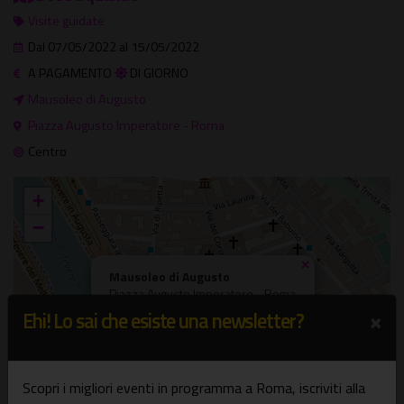
Visite guidate
Dal 07/05/2022 al 15/05/2022
A PAGAMENTO
DI GIORNO
Mausoleo di Augusto
Piazza Augusto Imperatore - Roma
Centro
+
−
×
Mausoleo di Augusto
Piazza Augusto Imperatore - Roma
×
Ehi! Lo sai che esiste una newsletter?
Scopri i migliori eventi in programma a Roma, iscriviti alla