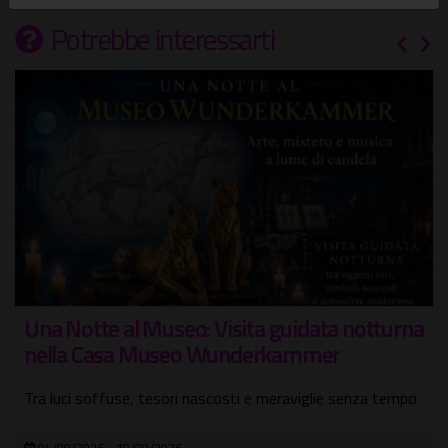
Potrebbe interessarti
Testaccio e la Roma de 'na vorta
uidata notturna
ammer
Passeggiata guidata con cantante tra stor
romanità
aviglie senza tempo
08/08/2026