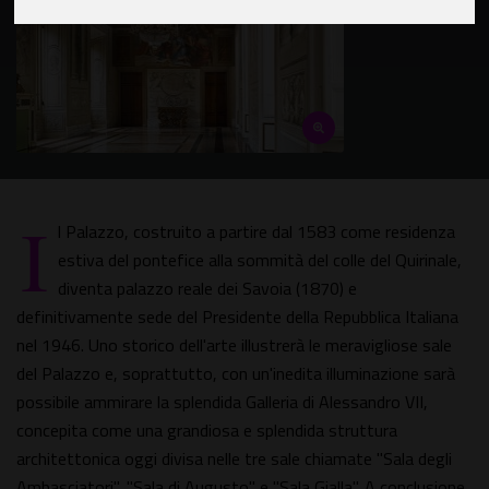
I
l Palazzo, costruito a partire dal 1583 come residenza
estiva del pontefice alla sommità del colle del Quirinale,
diventa palazzo reale dei Savoia (1870) e
definitivamente sede del Presidente della Repubblica Italiana
nel 1946. Uno storico dell'arte illustrerà le meravigliose sale
del Palazzo e, soprattutto, con un'inedita illuminazione sarà
possibile ammirare la splendida Galleria di Alessandro VII,
concepita come una grandiosa e splendida struttura
architettonica oggi divisa nelle tre sale chiamate "Sala degli
Ambasciatori", "Sala di Augusto" e "Sala Gialla". A conclusione