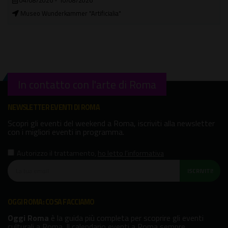
Chiesa di Santa Maria Liberatrice
In contatto con l'arte di Roma
NEWSLETTER EVENTI DI ROMA
Scopri gli eventi del weekend a Roma, iscriviti alla newsletter
con i migliori eventi in programma.
Autorizzo il trattamento
,
ho letto l'informativa
ISCRIVITI!
OGGI ROMA: COSA FACCIAMO
Oggi Roma
è la guida più completa per scoprire gli eventi
culturali a Roma. Il calendario eventi a Roma sempre