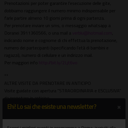
Prenotazioni: per poter garantire l'esecuzione delle gite,
dobbiamo raggiungere il numero minimo indispensabile per
farle partire almeno 10 giorni prima di ogni partenza.
Per prenotare inviare un sms, o messaggio whatsapp a
Doranei 3911360566, o una mail a
verblu@hotmail.com
,
indicando nome e cognome di chi effettua la prenotazione,
numero dei partecipanti (specificando l'età di bambini e
ragazzi), numero di cellulare e un indirizzo mail.
Per maggiori info
http://bit.ly/2Ljt6vo
**
ALTRE VISITE DA PRENOTARE IN ANTICIPO
Visite guidate con apertura "STRAORDINARIA e ESCLUSIVA"
da prenotare in anticipo.
×
Ehi! Lo sai che esiste una newsletter?
Per ulteriori info goo.gl/U5cqVb
**
VISITE PRIVATE
Scopri i migliori eventi in programma a Roma, iscriviti alla