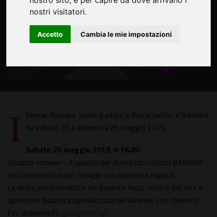
nostro sito, e per capire da dove arrivano i
nostri visitatori.
Accetto
Cambia le mie impostazioni
I
tinerari Romani, visite guidate a Roma (anche x Bambini)
da sabato 25 a domenica 26 maggio 2019.
Sabato 25 maggio 2019, h 16.00
Vacanze romane - A spasso per Roma con i vostri BAMBINI
Visita interattiva per famiglie con bambini e ragazzi.
La visita verrà condotta da: Beatrice Ricci, storica dell'arte e
operatrice didattica specializzata nel lavorare con i bambini.
Per ulteriori info
goo.gl/KhTSj2