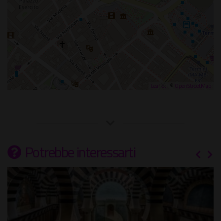
Leaflet
| ©
OpenStreetMap
Potrebbe interessarti