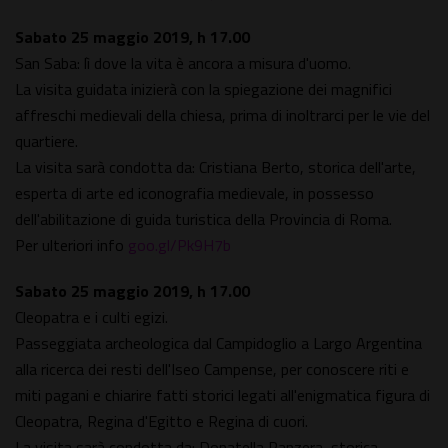
Sabato 25 maggio 2019, h 17.00
San Saba: lì dove la vita è ancora a misura d'uomo.
La visita guidata inizierà con la spiegazione dei magnifici
affreschi medievali della chiesa, prima di inoltrarci per le vie del
quartiere.
La visita sarà condotta da: Cristiana Berto, storica dell'arte,
esperta di arte ed iconografia medievale, in possesso
dell'abilitazione di guida turistica della Provincia di Roma.
Per ulteriori info
goo.gl/Pk9H7b
Sabato 25 maggio 2019, h 17.00
Cleopatra e i culti egizi.
Passeggiata archeologica dal Campidoglio a Largo Argentina
alla ricerca dei resti dell'Iseo Campense, per conoscere riti e
miti pagani e chiarire fatti storici legati all'enigmatica figura di
Cleopatra, Regina d'Egitto e Regina di cuori.
La visita sarà condotta da: Donatella Panzera, storica