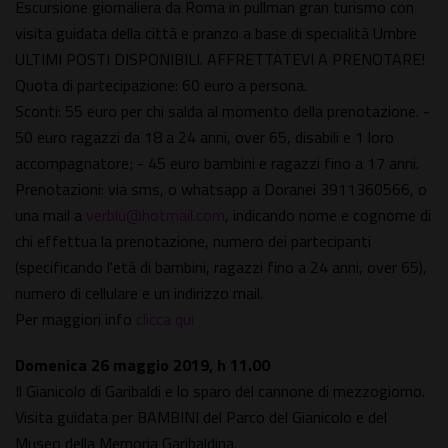
Escursione giornaliera da Roma in pullman gran turismo con
visita guidata della città e pranzo a base di specialità Umbre
ULTIMI POSTI DISPONIBILI. AFFRETTATEVI A PRENOTARE!
Quota di partecipazione: 60 euro a persona.
Sconti: 55 euro per chi salda al momento della prenotazione. -
50 euro ragazzi da 18 a 24 anni, over 65, disabili e 1 loro
accompagnatore; - 45 euro bambini e ragazzi fino a 17 anni.
Prenotazioni: via sms, o whatsapp a Doranei 3911360566, o
una mail a
verblu@hotmail.com
, indicando nome e cognome di
chi effettua la prenotazione, numero dei partecipanti
(specificando l'età di bambini, ragazzi fino a 24 anni, over 65),
numero di cellulare e un indirizzo mail.
Per maggiori info
clicca qui
Domenica 26 maggio 2019, h 11.00
Il Gianicolo di Garibaldi e lo sparo del cannone di mezzogiorno.
Visita guidata per BAMBINI del Parco del Gianicolo e del
Museo della Memoria Garibaldina.