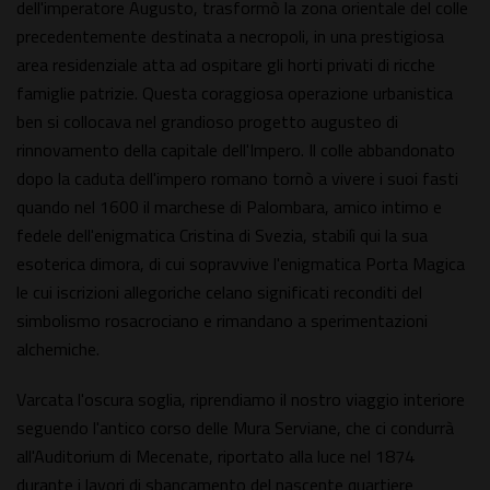
dell'imperatore Augusto, trasformò la zona orientale del colle
precedentemente destinata a necropoli, in una prestigiosa
area residenziale atta ad ospitare gli horti privati di ricche
famiglie patrizie. Questa coraggiosa operazione urbanistica
ben si collocava nel grandioso progetto augusteo di
rinnovamento della capitale dell'Impero. Il colle abbandonato
dopo la caduta dell'impero romano tornò a vivere i suoi fasti
quando nel 1600 il marchese di Palombara, amico intimo e
fedele dell'enigmatica Cristina di Svezia, stabilì qui la sua
esoterica dimora, di cui sopravvive l'enigmatica Porta Magica
le cui iscrizioni allegoriche celano significati reconditi del
simbolismo rosacrociano e rimandano a sperimentazioni
alchemiche.
Varcata l'oscura soglia, riprendiamo il nostro viaggio interiore
seguendo l'antico corso delle Mura Serviane, che ci condurrà
all'Auditorium di Mecenate, riportato alla luce nel 1874
durante i lavori di sbancamento del nascente quartiere