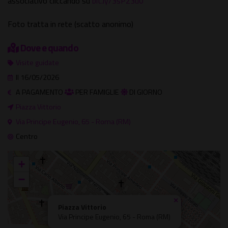
associativo cliccando su
bit.ly/3sP23u0
Foto tratta in rete (scatto anonimo)
Dove e quando
Visite guidate
Il 16/05/2026
A PAGAMENTO
PER FAMIGLIE
DI GIORNO
Piazza Vittorio
Via Principe Eugenio, 65 - Roma (RM)
Centro
+
−
×
Piazza Vittorio
Via Principe Eugenio, 65 - Roma (RM)