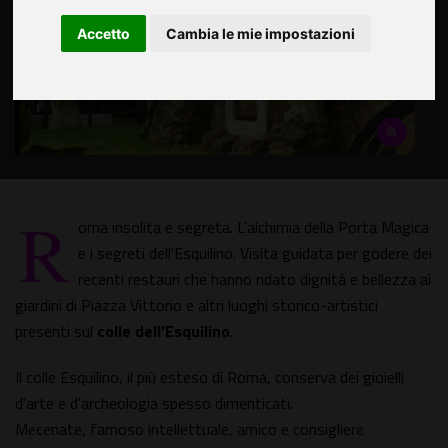
Accetto
Cambia le mie impostazioni
R
oma insolita e segreta. L'alchimia della Porta Magica
e i segreti dell'Esquilino. Visita guidata per godere dei
recenti restauri che hanno ridato dignità e bellezza ai
giardini di Piazza Vittorio e altri luoghi storico-artistici
presenti sul
colle dell'Esquilino
.
Il colle Esquilino, il più esteso di Roma, conserva dei gioielli
d'arte e d'archeologia spesso dimenticati.
Mecenate, famoso intellettuale, amico e consigliere