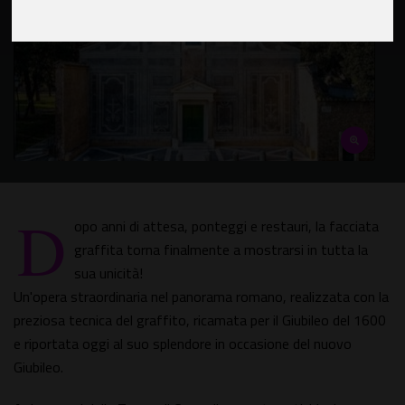
D
opo anni di attesa, ponteggi e restauri, la facciata
graffita torna finalmente a mostrarsi in tutta la
sua unicità!
Un'opera straordinaria nel panorama romano, realizzata con la
preziosa tecnica del graffito, ricamata per il Giubileo del 1600
e riportata oggi al suo splendore in occasione del nuovo
Giubileo.