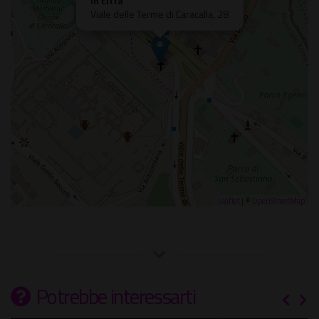
In città
Viale delle Terme di Caracalla, 28
Leaflet
| ©
OpenStreetMap
Potrebbe interessarti