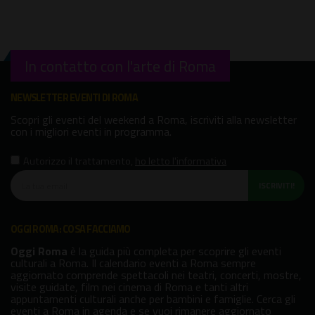
In contatto con l'arte di Roma
NEWSLETTER EVENTI DI ROMA
Scopri gli eventi del weekend a Roma, iscriviti alla newsletter
con i migliori eventi in programma.
Autorizzo il trattamento
,
ho letto l'informativa
ISCRIVITI!
OGGI ROMA: COSA FACCIAMO
Oggi Roma
è la guida più completa per scoprire gli eventi
culturali a Roma. Il calendario eventi a Roma sempre
aggiornato comprende spettacoli nei teatri, concerti, mostre,
visite guidate, film nei cinema di Roma e tanti altri
appuntamenti culturali anche per bambini e famiglie. Cerca gli
eventi a Roma in agenda e se vuoi rimanere aggiornato