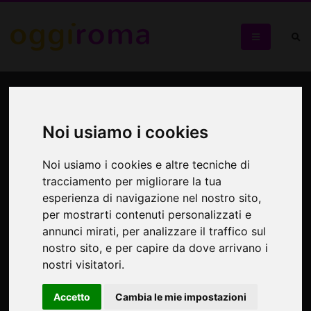
La Chiesa dei Santi Nereo e
Achilleo alle Terme di
Noi usiamo i cookies
Caracalla
Noi usiamo i cookies e altre tecniche di
tracciamento per migliorare la tua
Un gioiello romano dalla facciata graffita che risplende
esperienza di navigazione nel nostro sito,
dopo i restauri giubilari
per mostrarti contenuti personalizzati e
annunci mirati, per analizzare il traffico sul
nostro sito, e per capire da dove arrivano i
nostri visitatori.
Accetto
Cambia le mie impostazioni