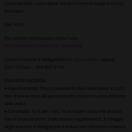
Lucamaleonte, tutte opere che incontreremo lungo il nostro
itinerario!
Ore 16:30
Per ulteriori informazioni visita il sito:
http://esperide.it/attivita/la-garbatella
/
La prenotazione è obbligatoria:
info@esperide.it
oppure
3331125444 - 349 892 6716
ESPERIDE RICORDA:
• Appuntamento: Piazza Benedetto Brin. Ricordiamo a tutti i
soci di presentarsi all'appuntamento mezz'ora prima dell'inizio
della visita
• Contributo: 10 € per i soci, 14 euro per coloro che devono
fare il tesseramento (vedi sezione regolamento). Il noleggio
degli auricolari è obbligatorio e incluso nel contributo richiesto.