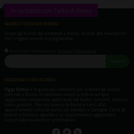
In contatto con l'arte di Roma
NEWSLETTER EVENTI DI ROMA
Scopri gli eventi del weekend a Roma, iscriviti alla newsletter
con i migliori eventi in programma.
Autorizzo il trattamento
,
ho letto l'informativa
ISCRIVITI!
OGGI ROMA: COSA FACCIAMO
Oggi Roma
è la guida più completa per scoprire gli eventi
culturali a Roma. Il calendario eventi a Roma sempre
aggiornato comprende spettacoli nei teatri, concerti, mostre,
visite guidate, film nei cinema di Roma e tanti altri
appuntamenti culturali anche per bambini e famiglie. Cerca gli
eventi a Roma in agenda e se vuoi rimanere aggiornato
iscriviti alla newsletter settimanale.