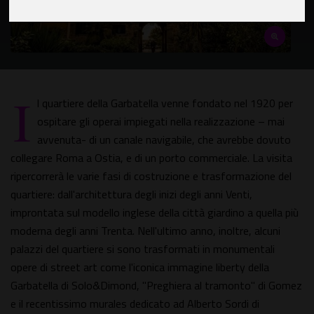
I
l quartiere della Garbatella venne fondato nel 1920 per
ospitare gli operai impiegati nella realizzazione – mai
avvenuta- di un canale navigabile, che avrebbe dovuto
collegare Roma a Ostia, e di un porto commerciale. La visita
ripercorrerà le varie fasi di costruzione e trasformazione del
quartiere: dall'architettura degli inizi degli anni Venti,
improntata sul modello inglese della città giardino a quella più
moderna degli anni Trenta. Nell'ultimo anno, inoltre, alcuni
palazzi del quartiere si sono trasformati in monumentali
opere di street art come l'iconica immagine liberty della
Garbatella di Solo&Dimond, "Preghiera al tramonto" di Gomez
e il recentissimo murales dedicato ad Alberto Sordi di