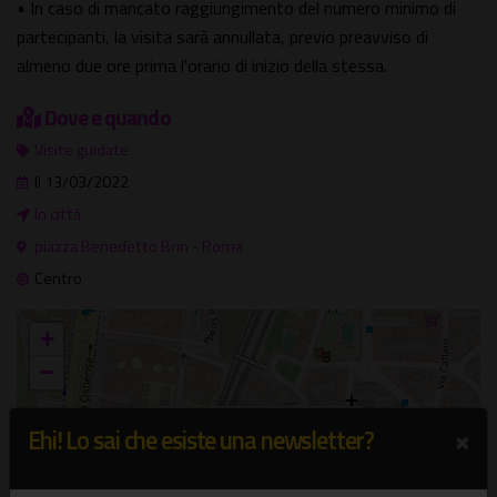
• In caso di mancato raggiungimento del numero minimo di
partecipanti, la visita sarà annullata, previo preavviso di
almeno due ore prima l'orario di inizio della stessa.
Dove e quando
Visite guidate
Il 13/03/2022
In città
piazza Benedetto Brin - Roma
Centro
+
−
×
×
In città
Ehi! Lo sai che esiste una newsletter?
piazza Benedetto Brin - Roma