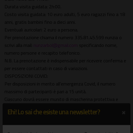
Durata visita guidata: 2h:00.
Costo visita guidata: 10 euro adulti, 5 euro ragazzi fino a 18
anni, gratis bambini fino a dieci anni.
Eventuali auricolari: 2 euro a persona.
Per prenotazione chiama il numero 335.81.45.599 nunzia o
scrivi alla mail:
nunzarbol@gmail.com
specificando nome,
numero persone e recapito telefonico.
N.B. La prenotazione è indispensabile per ricevere conferma e
per essere contattati in caso di variazioni.
DISPOSIZIONI COVID:
Per disposizioni in merito all'emergenza Covid, il numero
massimo di partecipanti è pari a 15 unità.
Ciascuno dovrà essere munito di mascherina protettiva e
dovrà essere rispettata la distanza minima di un metro tra i
×
Ehi! Lo sai che esiste una newsletter?
partecipanti.
Green pass obbligatorio.