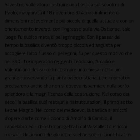
Silvestro, volle allora costruire una basilica sul sepolcro di
Paolo, inaugurata il 18 novembre 324, naturalmente di
dimensioni notevolmente più piccole di quella attuale e con un
orientamento inverso, con l'ingresso sulla via Ostiense, tale
luogo fu subito meta di pellegrinaggio. Con il passar del
tempo la basilica diventò troppo piccola ed angusta per
accogliere l'alto flusso di pellegrini; fu per questo motivo che
nel 390 i tre imperatori reggenti Teodosio, Arcadio e
Valentiniano decisero di ricostruire una chiesa molto più
grande conservando la pianta paleocristiana, i tre imperatori
precisarono anche che non si doveva risparmiare nulla per lo
splendore e la magnificenza della costruzione. Nel corso dei
secoli la basilica subì restauri e ristrutturazioni, il primo sotto
Leone Magno. Nel corso del medioevo, la basilica si arricchì
d'opere d'arte come il ciborio di Arnolfo di Cambio, il
candelabro ed il chiostro progettati dal Vassalletto e ricchi
mosaici. Un periodo di splendore si ebbe sotto i pontificati di