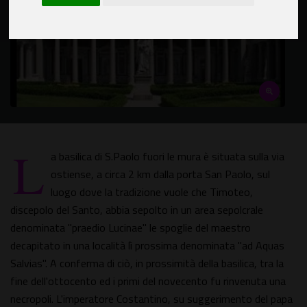
L
a basilica di S.Paolo fuori le mura è situata sulla via
ostiense, a circa 2 km dalla porta San Paolo, sul
luogo dove la tradizione vuole che Timoteo,
discepolo del Santo, abbia sepolto in un area sepolcrale
denominata "praedio Lucinae" le spoglie del maestro
decapitato in una località lì prossima denominata "ad Aquas
Salvias". A conferma di ciò, in prossimità della basilica, tra la
fine dell'ottocento ed i primi del novecento fu rinvenuta una
necropoli. L'imperatore Costantino, su suggerimento del papa