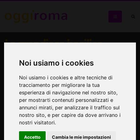
La grandiosa basilica
patriarcale di San Paolo
Noi usiamo i cookies
fuori le mura
Noi usiamo i cookies e altre tecniche di
Passeggiata archeologica
tracciamento per migliorare la tua
esperienza di navigazione nel nostro sito,
per mostrarti contenuti personalizzati e
annunci mirati, per analizzare il traffico sul
nostro sito, e per capire da dove arrivano i
nostri visitatori.
Accetto
Cambia le mie impostazioni