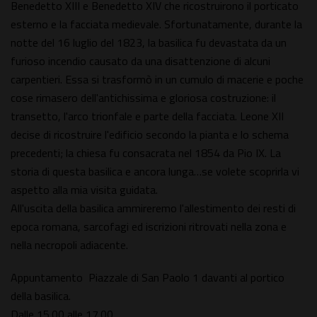
Benedetto XIII e Benedetto XIV che ricostruirono il porticato
esterno e la facciata medievale. Sfortunatamente, durante la
notte del 16 luglio del 1823, la basilica fu devastata da un
furioso incendio causato da una disattenzione di alcuni
carpentieri. Essa si trasformò in un cumulo di macerie e poche
cose rimasero dell'antichissima e gloriosa costruzione: il
transetto, l'arco trionfale e parte della facciata. Leone XII
decise di ricostruire l'edificio secondo la pianta e lo schema
precedenti; la chiesa fu consacrata nel 1854 da Pio IX. La
storia di questa basilica e ancora lunga…se volete scoprirla vi
aspetto alla mia visita guidata.
All'uscita della basilica ammireremo l'allestimento dei resti di
epoca romana, sarcofagi ed iscrizioni ritrovati nella zona e
nella necropoli adiacente.
Appuntamento Piazzale di San Paolo 1 davanti al portico
della basilica.
Dalle 15.00 alle 17.00.