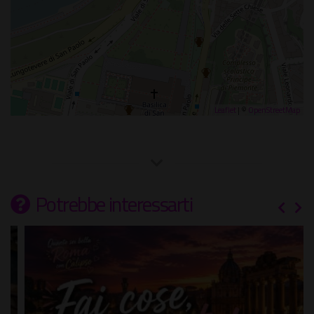
Leaflet
| ©
OpenStreetMap
Potrebbe interessarti