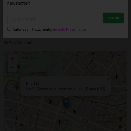
Visite guidate
newsletter!
Il 23/06/2025
A PAGAMENTO
PER FAMIGLIE
SERALE
In città
Autorizzo il trattamento
,
ho letto l'informativa
Via S. Giovanni in Laterano, 59/a - Roma (RM)
San Giovanni
+
−
×
In città
Via S. Giovanni in Laterano, 59/a - Roma (RM)