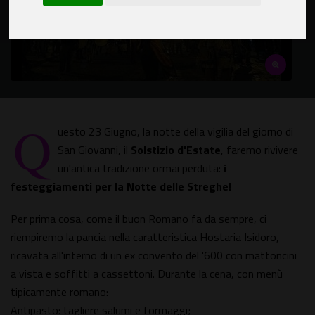
Q
uesto 23 Giugno, la notte della vigilia del giorno di
San Giovanni, il
Solstizio d'Estate
, faremo rivivere
un'antica tradizione ormai perduta:
i
festeggiamenti per la Notte delle Streghe!
Per prima cosa, come il buon Romano fa da sempre, ci
riempiremo la pancia nella caratteristica Hostaria Isidoro,
ricavata all'interno di un ex convento del '600 con mattoncini
a vista e soffitti a cassettoni. Durante la cena, con menù
tipicamente romano:
Antipasto: tagliere salumi e formaggi;