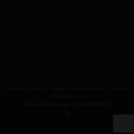
Location
Strutture
Mappa
Contatti & Pubblicità
Privacy
Preferenze Cookie
Iniziativa di
Novacomitalia S.r.l.
P.IVA 07609981001