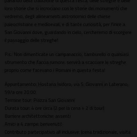
parlando della tradizione di questa festa, delle streghe e delle
loro storie che si incrociano con le storie dei monumenti che
vedremo, degli allineamenti astronomici delle chiese
paleocristiane e medioevali, e di tante curiosità, per finire a
San Giovanni dove, guardando in cielo, cercheremo di scorgere
il passaggio delle streghe!
P.s.: Non dimenticate un campanaccio, tamburello o qualsiasi
strumento che faccia rumore: servirà a scacciare le streghe
proprio come facevano i Romani in questa festa!
Appuntamento: Hostaria Isidoro, via S. Giovanni in Laterano,
59/a ore 20.00
Termine tour: Piazza San Giovanni
Durata tour: 4 ore circa (2 per la cena + 2 di tour)
Barriere architettoniche: assenti
Amici a 4 zampe: benvenuti!
Contributo partecipativo all inclusive: (cena tradizionale, visita