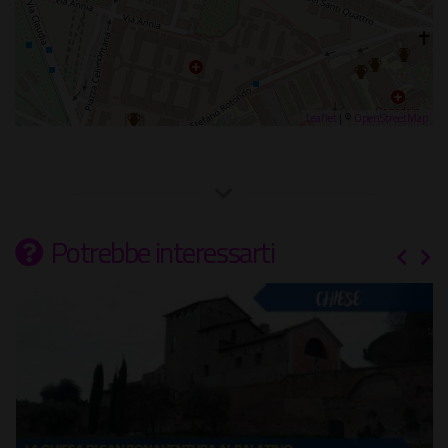
Leaflet
| ©
OpenStreetMap
Potrebbe interessarti