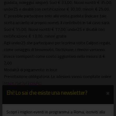
guidata, noleggio wisper): Soci € 33,00; Nuovi iscritti € 35,00;
under25 e disabili con certificazione € 30,00; minori: € 25,00.
E' possibile partecipare solo alla visita guidata (indicare tale
scelta accanto al proprio nome). Il contributo in tal caso sarà:
Soci € 15,00; Nuovi iscritti € 17,00; under25 e disabili con
certificazione € 13,00, minori gratis
Agli under25 che partecipano per la prima volta Calipso regala,
come omaggio di benvenuto, l'iscrizione; i rinnovi verranno
invece corrisposti come costo aggiuntivo nella misura di €
2,00
Modalità di pagamento: in loco
Prenotazione obbligatoria. Le adesioni vanno compilate online
https://bit.ly/3zx4PcJ
Telefono: 3401964054
×
Ehi! Lo sai che esiste una newsletter?
Indirizzo E-mail:
associazioneculturalecalipso@yahoo.com
Dove e quando
Scopri i migliori eventi in programma a Roma, iscriviti alla