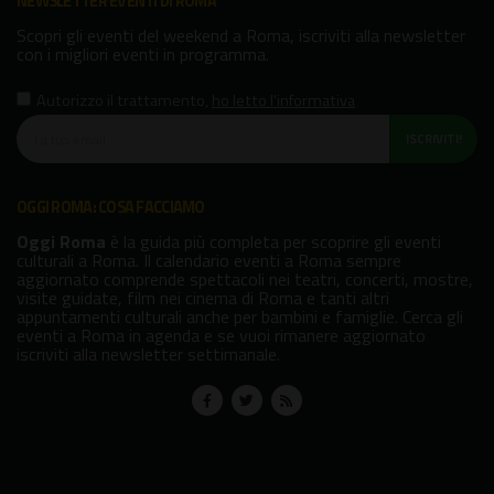
NEWSLETTER EVENTI DI ROMA
Scopri gli eventi del weekend a Roma, iscriviti alla newsletter
con i migliori eventi in programma.
Autorizzo il trattamento
,
ho letto l'informativa
ISCRIVITI!
OGGI ROMA: COSA FACCIAMO
Oggi Roma
è la guida più completa per scoprire gli eventi
culturali a Roma. Il calendario eventi a Roma sempre
aggiornato comprende spettacoli nei teatri, concerti, mostre,
visite guidate, film nei cinema di Roma e tanti altri
appuntamenti culturali anche per bambini e famiglie. Cerca gli
eventi a Roma in agenda e se vuoi rimanere aggiornato
iscriviti alla newsletter settimanale.