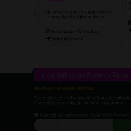
Passeg
Roma
Un percorso molto suggestivo nel
c.d. Basilica di
cuore pulsante del complesso
06/
Chie
16/07/2026 - 15/10/2026
Terme di Caracalla
In contatto con l'arte di Roma
NEWSLETTER EVENTI DI ROMA
Scopri gli eventi del weekend a Roma, iscriviti alla
newsletter con i migliori eventi in programma.
Autorizzo il trattamento
,
ho letto l'informati
ISCRIVITI