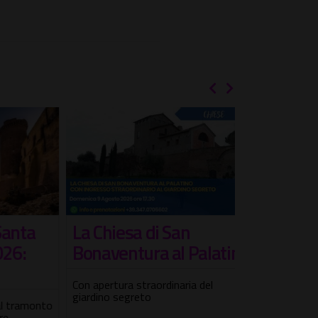
ta
La Chiesa di San
Visita gu
:
Bonaventura al Palatino
misterios
Coppedè, i
Con apertura straordinaria del
nascosto
giardino segreto
ramonto