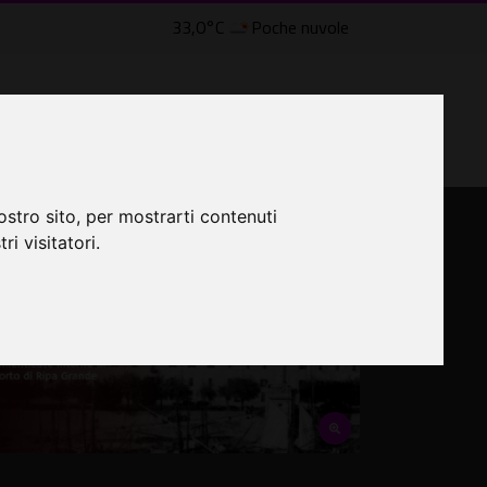
33,0°C
Poche nuvole
lle Civette
LTRI EVENTI ˅
CINEMA ˅
ostro sito, per mostrarti contenuti
ri visitatori.