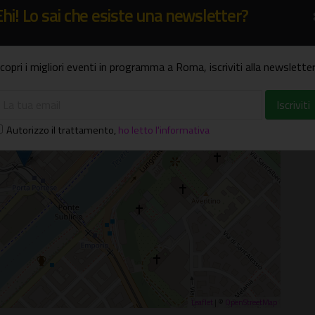
Ehi! Lo sai che esiste una newsletter?
copri i migliori eventi in programma a Roma, iscriviti alla newsletter
×
se, angolo via di San Michele,
Autorizzo il trattamento
,
ho letto l'informativa
Leaflet
| ©
OpenStreetMap