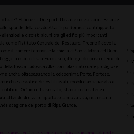
rtuale? Ebbene si. Due porti fluviali e un via vai incessante
ci. Sulle sponde della cosiddetta "Ripa Romea" contrapposta
ilenziosi e discreti alcuni tra gli edifici più importanti
le come l'Istituto Centrale del Restauro. Proprio lì dove la
S
 come il carcere femminile la chiesa di Santa Maria del Buon
alloggio romano di san Francesco, il luogo di riposo eterno di
M
eo della Beata Ludovica Albertoni, plasmato dalle prodigiose
C
 Roma anche oltrepassando la celeberrima Porta Portese,
mmucchiarsi caotico di vestiti usati, mobili d'antiquariato e
P
e pontificio. Orfano e trascurato, sbarrato da catene e
B
ra attende di essere riportato a nuova vita, ma incarna
nde stagione del porto di Ripa Grande.
V
T
a-ripa-romea-edifici-e-storie-dimenticate-intorno-al-porto-