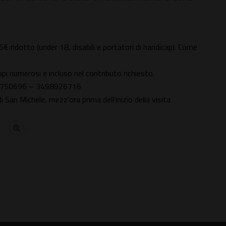
 6€ ridotto (under 18, disabili e portatori di handicap). Come
uppi numerosi e incluso nel contributo richiesto.
394750696 – 3498926716
San Michele, mezz'ora prima dell'inizio della visita
,