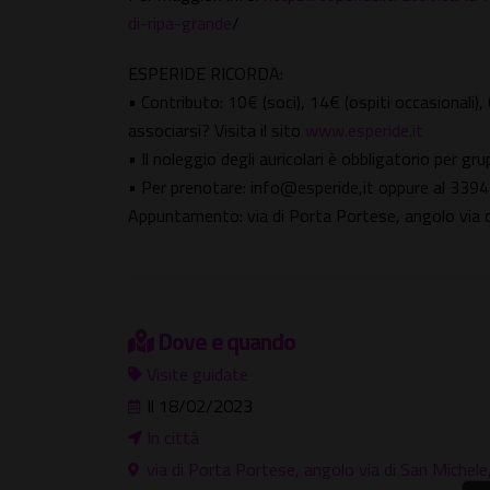
di-ripa-grande
/
ESPERIDE RICORDA:
• Contributo: 10€ (soci), 14€ (ospiti occasionali),
associarsi? Visita il sito
www.esperide.it
• Il noleggio degli auricolari è obbligatorio per gr
• Per prenotare: info@esperide,it oppure al 3
Appuntamento: via di Porta Portese, angolo via di 
Dove e quando
Visite guidate
Il 18/02/2023
In città
via di Porta Portese, angolo via di San Michele