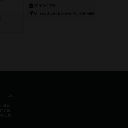
Tra simboli eso
09/08/2026
fantastiche
Chiesa di San Bonaventura al Palatino
04/08/2026 
In città
lturali
idate,
 anche
se vuoi