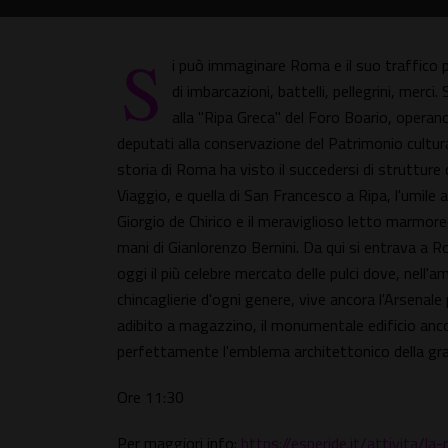
S
i può immaginare Roma e il suo traffico po
di imbarcazioni, battelli, pellegrini, mer
alla "Ripa Greca" del Foro Boario, operano s
deputati alla conservazione del Patrimonio cultura
storia di Roma ha visto il succedersi di strutture
Viaggio, e quella di San Francesco a Ripa, l'umile 
Giorgio de Chirico e il meraviglioso letto marmor
mani di Gianlorenzo Bernini. Da qui si entrava a
oggi il più celebre mercato delle pulci dove, nell'a
chincaglierie d'ogni genere, vive ancora l'Arsenal
adibito a magazzino, il monumentale edificio anco
perfettamente l'emblema architettonico della gra
Ore 11:30
Per maggiori info:
https://esperide.it/attivita/l