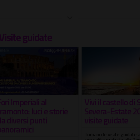
Visite guidate
 Imperiali al
Vivi il castello di San
onto: luci e storie
Severa-Estate 2026
iversi punti
visite guidate
oramici
Tornano le visite guidate al t
con salita gratuita alla Torre