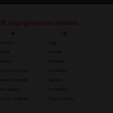
Scopri gli eventi in calendario
pettacoli
Oggi
ostre
Domani
oncerti
Weekend
resentazione libri
Settimana
ambini e famiglie
Agosto
isite guidate
Settembre
utte le categorie
Scegli una data