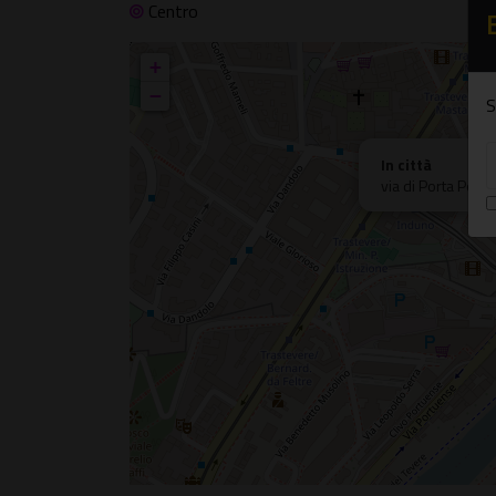
Centro
+
−
S
In città
via di Porta Porte