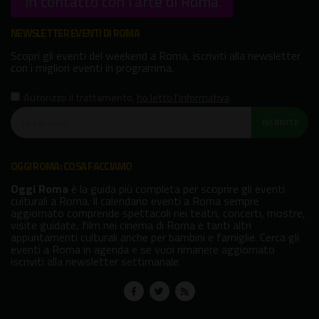
In contatto con l'arte di Roma
NEWSLETTER EVENTI DI ROMA
Scopri gli eventi del weekend a Roma, iscriviti alla newsletter
con i migliori eventi in programma.
Autorizzo il trattamento
,
ho letto l'informativa
ISCRIVITI!
OGGI ROMA: COSA FACCIAMO
Oggi Roma
è la guida più completa per scoprire gli eventi
culturali a Roma. Il calendario eventi a Roma sempre
aggiornato comprende spettacoli nei teatri, concerti, mostre,
visite guidate, film nei cinema di Roma e tanti altri
appuntamenti culturali anche per bambini e famiglie. Cerca gli
eventi a Roma in agenda e se vuoi rimanere aggiornato
iscriviti alla newsletter settimanale.