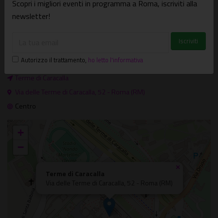
Scopri i migliori eventi in programma a Roma, iscriviti alla
newsletter!
Dove e quando
Visite guidate
Il 07/06/2026
Autorizzo il trattamento
,
ho letto l'informativa
A PAGAMENTO
PER FAMIGLIE
DI GIORNO
Terme di Caracalla
Via delle Terme di Caracalla, 52 - Roma (RM)
Centro
+
−
×
Terme di Caracalla
Via delle Terme di Caracalla, 52 - Roma (RM)