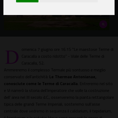
D
omenica 7 giugno ore 16.15 "Le maestose Terme di
Caracalla a costo ridotto" - Viale delle Terme di
Caracalla, 52.
Ammireremo il complesso Termale più sontuoso e meglio
conservato dell'antichità:
Le Thermae Antonianae,
conosciute come le Terme di Caracalla
. Entreremo nel sito
e Vi narrerò la storia dell'Imperatore che volle la costruzione
dell' area nel III secolo d.C., osserveremo la pianta rettangolare
tipica delle grandi Terme Imperiali, sosteremo sull'asse
centrale dove vedremo in sequenza il calidarium, il tepidarium,
il frigidarium e le natatio (dove sono presenti le opere di