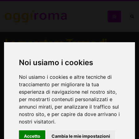
Le maestose Terme di
Caracalla a costo ridotto
Noi usiamo i cookies
Visita al più sontuoso impianto di Terme Imperiali di Roma
Noi usiamo i cookies e altre tecniche di
tracciamento per migliorare la tua
esperienza di navigazione nel nostro sito,
per mostrarti contenuti personalizzati e
annunci mirati, per analizzare il traffico sul
nostro sito, e per capire da dove arrivano i
nostri visitatori.
Accetto
Cambia le mie impostazioni