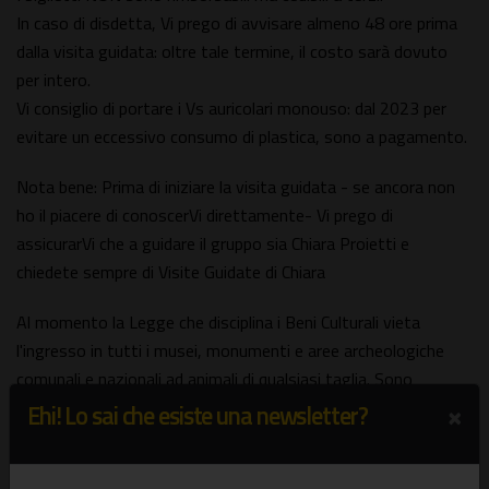
In caso di disdetta, Vi prego di avvisare almeno 48 ore prima
dalla visita guidata: oltre tale termine, il costo sarà dovuto
per intero.
Vi consiglio di portare i Vs auricolari monouso: dal 2023 per
evitare un eccessivo consumo di plastica, sono a pagamento.
Nota bene: Prima di iniziare la visita guidata - se ancora non
ho il piacere di conoscerVi direttamente- Vi prego di
assicurarVi che a guidare il gruppo sia Chiara Proietti e
chiedete sempre di Visite Guidate di Chiara
Al momento la Legge che disciplina i Beni Culturali vieta
l'ingresso in tutti i musei, monumenti e aree archeologiche
comunali e nazionali ad animali di qualsiasi taglia. Sono
ammessi Solo i cani guida per i non vedenti.
×
Ehi! Lo sai che esiste una newsletter?
Gruppo Facebook: Visite Guidate di Chiara
Seguitemi su Instagram: chiaraproiettiarte