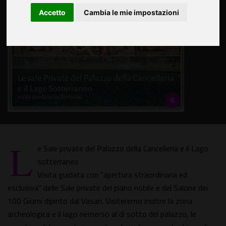
Accetto
Cambia le mie impostazioni
L
e Sale private del Palazzo della Cancelleria e il Lago
sotterraneo
Visita guidata con "apertura straordinaria ed
esclusiva" delle Sale private del piano nobile e del Salone dei
100 Giorni dipinto dal Vasari. Visiteremo inoltre la zona
archeologica e il lago riemerso al di sotto del palazzo, le