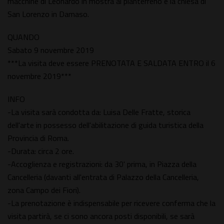
macchine di Leonardo in mostra al pianterreno e la chiesa di
San Lorenzo in Damaso.
QUANDO
Sabato 9 novembre 2019
***La visita deve essere PRENOTATA E SALDATA ENTRO il 6
novembre 2019***
INFO
-La visita sarà condotta da: Luisa Delle Fratte, storica
dell'arte in possesso dell'abilitazione di guida turistica della
Provincia di Roma.
-Durata: circa 2 ore.
-Accoglienza e registrazioni: da 30' prima, in Piazza della
Cancelleria (davanti all'entrata di Palazzo della Cancelleria,
zona Campo dei Fiori).
-La prenotazione è indispensabile per ricevere conferma che la
visita partirà, se ci sono ancora posti disponibili, se sarà