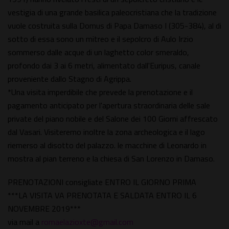
vestigia di una grande basilica paleocristiana che la tradizione
vuole costruita sulla Domus di Papa Damaso I (305-384), al di
sotto di essa sono un mitreo e il sepolcro di Aulo Irzio
sommerso dalle acque di un laghetto color smeraldo,
profondo dai 3 ai 6 metri, alimentato dall'Euripus, canale
proveniente dallo Stagno di Agrippa.
*Una visita imperdibile che prevede la prenotazione e il
pagamento anticipato per l'apertura straordinaria delle sale
private del piano nobile e del Salone dei 100 Giorni affrescato
dal Vasari. Visiteremo inoltre la zona archeologica e il lago
riemerso al disotto del palazzo. le macchine di Leonardo in
mostra al pian terreno e la chiesa di San Lorenzo in Damaso.
PRENOTAZIONI consigliate ENTRO IL GIORNO PRIMA
***LA VISITA VA PRENOTATA E SALDATA ENTRO IL 6
NOVEMBRE 2019***
via mail a
romaelazioxte@gmail.com