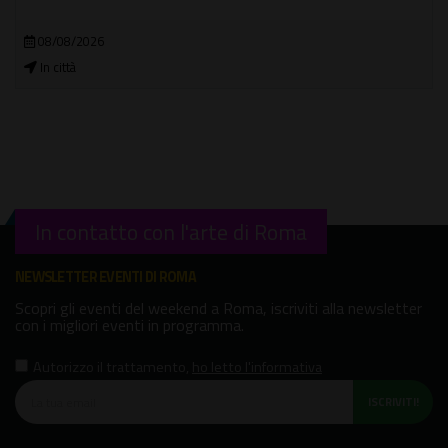
08/08/2026
In città
In contatto con l'arte di Roma
NEWSLETTER EVENTI DI ROMA
Scopri gli eventi del weekend a Roma, iscriviti alla newsletter
con i migliori eventi in programma.
Autorizzo il trattamento
,
ho letto l'informativa
ISCRIVITI!