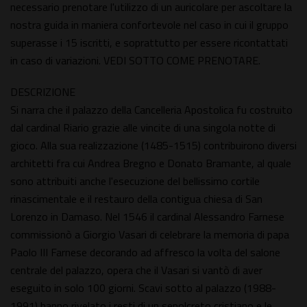
necessario prenotare l'utilizzo di un auricolare per ascoltare la
nostra guida in maniera confortevole nel caso in cui il gruppo
superasse i 15 iscritti, e soprattutto per essere ricontattati
in caso di variazioni. VEDI SOTTO COME PRENOTARE.
DESCRIZIONE
Si narra che il palazzo della Cancelleria Apostolica fu costruito
dal cardinal Riario grazie alle vincite di una singola notte di
gioco. Alla sua realizzazione (1485-1515) contribuirono diversi
architetti fra cui Andrea Bregno e Donato Bramante, al quale
sono attribuiti anche l'esecuzione del bellissimo cortile
rinascimentale e il restauro della contigua chiesa di San
Lorenzo in Damaso. Nel 1546 il cardinal Alessandro Farnese
commissionò a Giorgio Vasari di celebrare la memoria di papa
Paolo III Farnese decorando ad affresco la volta del salone
centrale del palazzo, opera che il Vasari si vantò di aver
eseguito in solo 100 giorni. Scavi sotto al palazzo (1988-
1991) hanno rivelato i resti di un sepolcreto cristiano e le