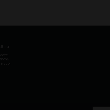
lturali
idate,
 anche
se vuoi