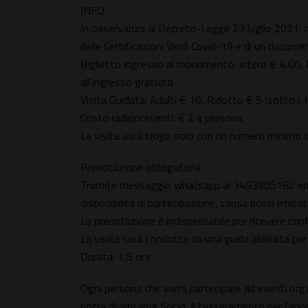
INFO
In osservanza al Decreto-Legge 23 luglio 2021, n. 
delle Certificazioni Verdi Covid-19 e di un documen
Biglietto ingresso al monumento: Intero € 4,00, 
all'ingresso gratuito
Visita Guidata: Adulti € 10, Ridotto € 5 (sotto i 1
Costo radioriceventi: € 2 a persona
La visita avrà luogo solo con un numero minimo d
Prenotazione obbligatoria:
Tramite messaggio whatsapp al 3493905182 entro
disponibilità di partecipazione, causa posti limitati
La prenotazione è indispensabile per ricevere conf
La visita sarà condotta da una guida abilitata pe
Durata: 1,5 ore
Ogni persona che vorrà partecipare ad eventi org
potrà diventarne Socio. Il tesseramento per l'anno