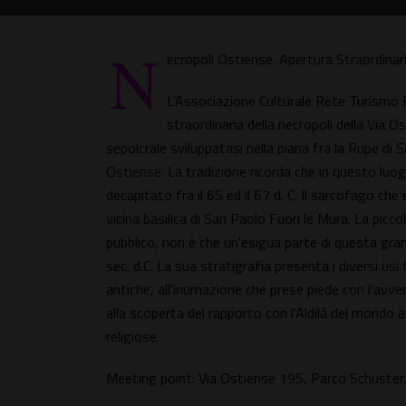
N
ecropoli Ostiense. Apertura Straordinar
L'Associazione Culturale Rete Turismo R
straordinaria della necropoli della Via 
sepolcrale sviluppatasi nella piana fra la Rupe di 
Ostiense. La tradizione ricorda che in questo luo
decapitato fra il 65 ed il 67 d. C. Il sarcofago ch
vicina basilica di San Paolo Fuori le Mura. La pic
pubblico, non è che un'esigua parte di questa grand
sec. d.C. La sua stratigrafia presenta i diversi usi
antiche, all'inumazione che prese piede con l'avven
alla scoperta del rapporto con l'Aldilà del mondo a
religiose.
Meeting point: Via Ostiense 195, Parco Schuster, d