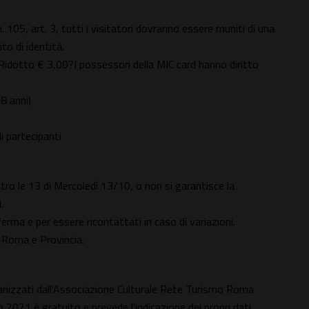
105, art. 3, tutti i visitatori dovranno essere muniti di una
to di identità.
Ridotto € 3,00?I possessori della MIC card hanno diritto
8 anni)
i partecipanti
 le 13 di Mercoledì 13/10, o non si garantisce la
.
erma e per essere ricontattati in caso di variazioni.
r Roma e Provincia.
anizzati dall'Associazione Culturale Rete Turismo Roma
 2021 è gratuito e prevede l'indicazione dei propri dati