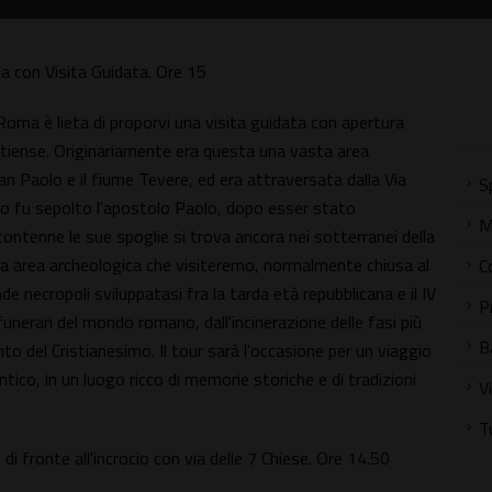
ia con Visita Guidata. Ore 15
oma è lieta di proporvi una visita guidata con apertura
Ostiense. Originariamente era questa una vasta area
San Paolo e il fiume Tevere, ed era attraversata dalla Via
S
go fu sepolto l'apostolo Paolo, dopo esser stato
M
e contenne le sue spoglie si trova ancora nei sotterranei della
cola area archeologica che visiteremo, normalmente chiusa al
C
e necropoli sviluppatasi fra la tarda età repubblicana e il IV
P
 funerari del mondo romano, dall'incinerazione delle fasi più
B
to del Cristianesimo. Il tour sarà l'occasione per un viaggio
ntico, in un luogo ricco di memorie storiche e di tradizioni
V
T
i fronte all'incrocio con via delle 7 Chiese. Ore 14.50