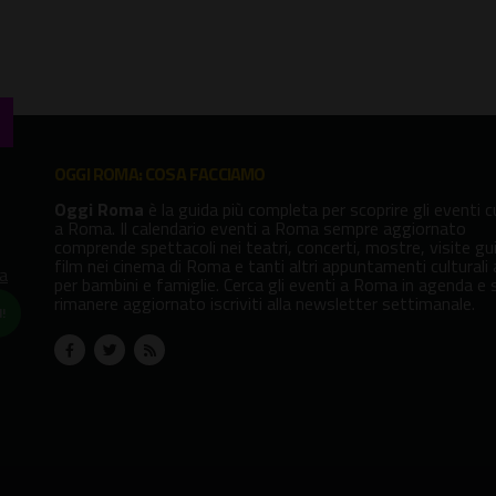
OGGI ROMA: COSA FACCIAMO
Oggi Roma
è la guida più completa per scoprire gli eventi cu
a Roma. Il calendario eventi a Roma sempre aggiornato
comprende spettacoli nei teatri, concerti, mostre, visite gu
film nei cinema di Roma e tanti altri appuntamenti culturali
va
per bambini e famiglie. Cerca gli eventi a Roma in agenda e 
rimanere aggiornato iscriviti alla newsletter settimanale.
!