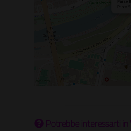
Parco 
Parco S
Potrebbe interessarti
in