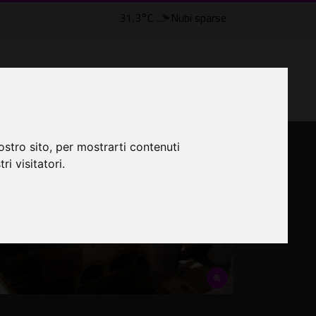
31,3°C
Nubi sparse
LTRI EVENTI ˅
CINEMA ˅
ostro sito, per mostrarti contenuti
ri visitatori.