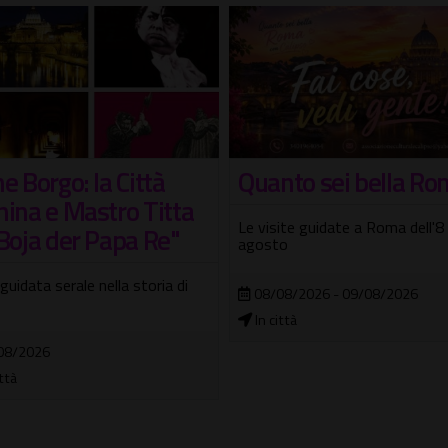
nto sei bella Roma!
I Sette Re di Roma
ite guidate a Roma dell'8 e 9
Passeggiata teatrale con guida
o
attori
08/2026 - 09/08/2026
09/08/2026
ittà
Tempio di Ercole Vincitore