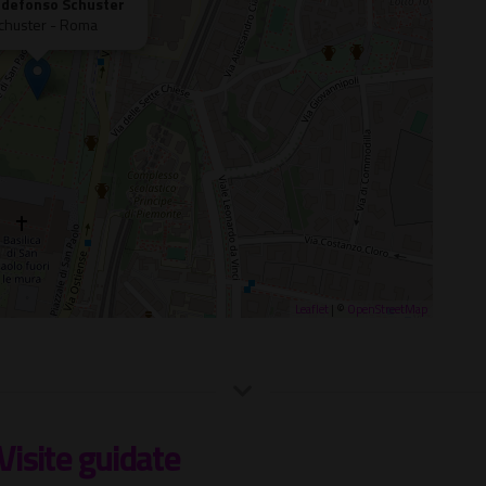
Ildefonso Schuster
chuster - Roma
Leaflet
| ©
OpenStreetMap
Visite guidate