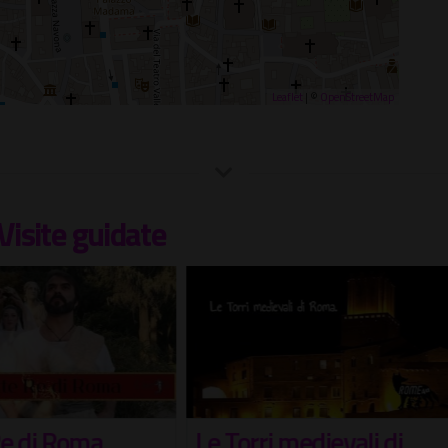
Leaflet
| ©
OpenStreetMap
Visite guidate
orri medievali di
Una Notte al Museo