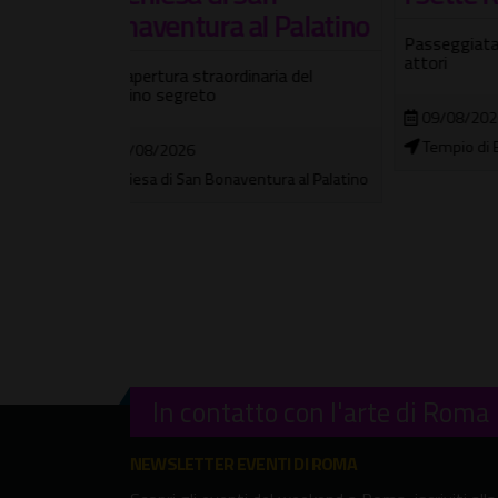
 Palatino
Rom
Passeggiata teatrale con guida e
Ro
attori
ria del
Passeg
09/08/2026
Roma
Tempio di Ercole Vincitore
ura al Palatino
09/
Basi
ai Mon
In contatto con l'arte di Roma
NEWSLETTER EVENTI DI ROMA