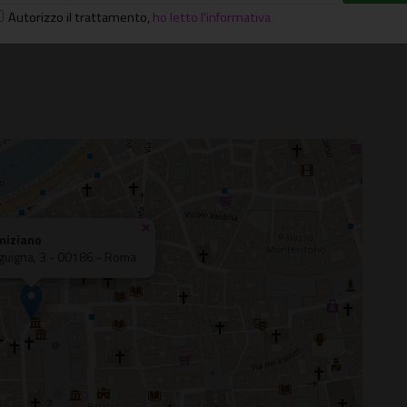
Autorizzo il trattamento
,
ho letto l'informativa
RNO
×
miziano
nguigna, 3 - 00186 - Roma