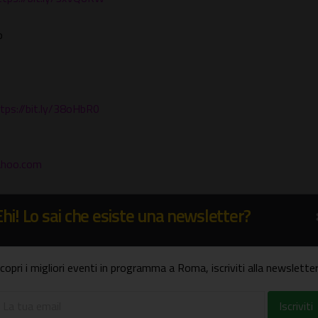
o
tps://bit.ly/38oHbR0
yahoo.com
Ehi! Lo sai che esiste una newsletter?
copri i migliori eventi in programma a Roma, iscriviti alla newsletter