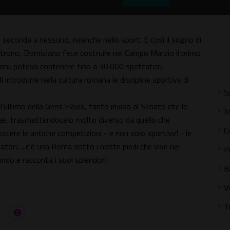
seconda a nessuno, neanche nello sport. E così il sogno di
 trono, Domiziano fece costruire nel Campo Marzio il primo
oni: poteva contenere fino a 30.000 spettatori.
introdurre nella cultura romana le discipline sportive di
S
.
ultimo della Gens Flavia, tanto inviso al Senato che lo
M
ae, trasmettendocelo molto diverso da quello che
C
cere le antiche competizioni - e non solo sportive! - le
tatori…..c'è una Roma sotto i nostri piedi che vive nei
P
ndo e racconta i suoi splendori!
B
V
T