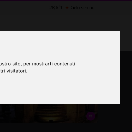
28,6°C
Cielo sereno
LTRI EVENTI ˅
CINEMA ˅
ostro sito, per mostrarti contenuti
ri visitatori.