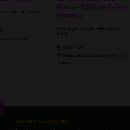
a - Edizione Estate
Visita guidata nottu
mana
nella Casa Museo
Wunderkammer
giata serale nella storia di
Tra luci soffuse, tesori nascost
meraviglie senza tempo
08/2026
lica dei Santi Silvestro e Martino
04/08/2026 - 10/08/2026
ti
Museo Wunderkammer "Artificia
OGGI ROMA: COSA FACCIAMO