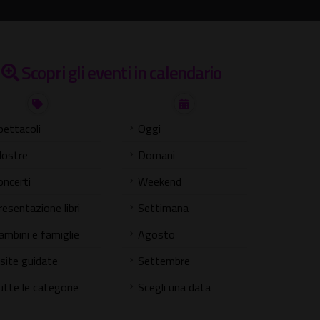
Scopri gli eventi in calendario
pettacoli
Oggi
ostre
Domani
oncerti
Weekend
resentazione libri
Settimana
ambini e famiglie
Agosto
isite guidate
Settembre
utte le categorie
Scegli una data