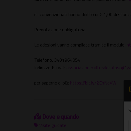
e i convenzionati hanno diritto di € 1,00 di scont
Prenotazione obbligatoria
Le adesioni vanno compilate tramite il modulo:
ht
Telefono: 3401964054
Indirizzo E-mail:
associazioneculturalecalipso@
per saperne di più:
https://bit.ly/2EhNdXW
S
Dove e quando
Visite guidate