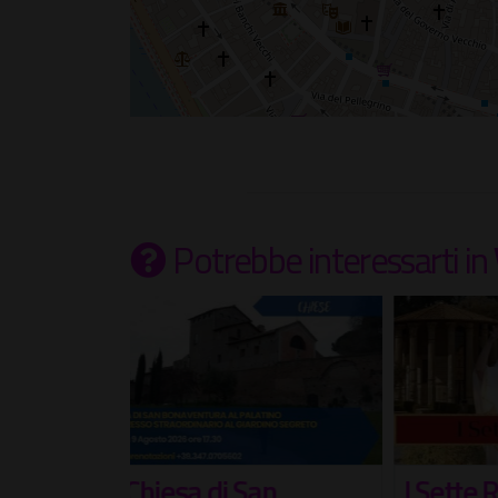
Potrebbe interessarti
in
an
I Sette Re di Roma
Le T