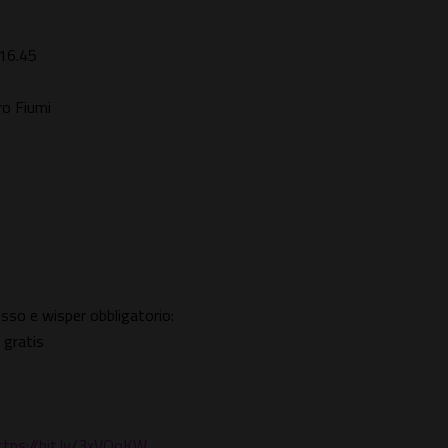
 16.45
ro Fiumi
esso e wisper obbligatorio:
 gratis
ttps://bit.ly/3xVQoKW