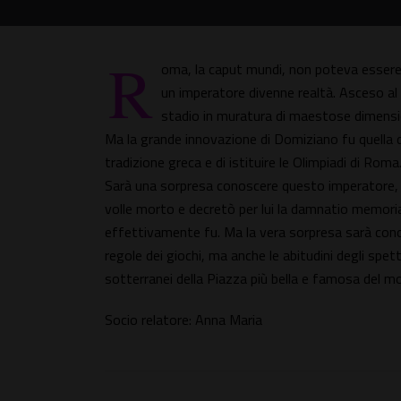
R
oma, la caput mundi, non poteva essere 
un imperatore divenne realtà. Asceso al
stadio in muratura di maestose dimensi
Ma la grande innovazione di Domiziano fu quella di 
tradizione greca e di istituire le Olimpiadi di Roma
Sarà una sorpresa conoscere questo imperatore, l'
volle morto e decretò per lui la damnatio memori
effettivamente fu. Ma la vera sorpresa sarà conos
regole dei giochi, ma anche le abitudini degli spet
sotterranei della Piazza più bella e famosa del mo
Socio relatore: Anna Maria