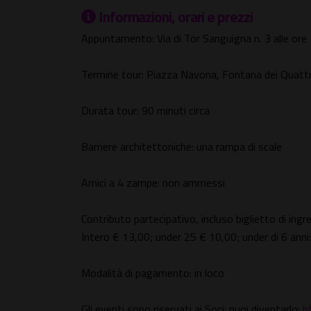
Informazioni, orari e prezzi
Appuntamento: Via di Tor Sanguigna n. 3 alle ore
Termine tour: Piazza Navona, Fontana dei Quatt
Durata tour: 90 minuti circa
Barriere architettoniche: una rampa di scale
Amici a 4 zampe: non ammessi
Contributo partecipativo, incluso biglietto di ingr
Intero € 13,00; under 25 € 10,00; under di 6 anni:
Modalità di pagamento: in loco
Gli eventi sono riservati ai Soci: puoi diventarlo:
h