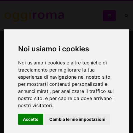
Nel Quartiere Coppedè, alla
ricerca del Santo Graal
Noi usiamo i cookies
Noi usiamo i cookies e altre tecniche di
Passeggiata culturale nel quartiere del mistero
tracciamento per migliorare la tua
esperienza di navigazione nel nostro sito,
per mostrarti contenuti personalizzati e
annunci mirati, per analizzare il traffico sul
nostro sito, e per capire da dove arrivano i
nostri visitatori.
Accetto
Cambia le mie impostazioni