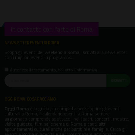
In contatto con l'arte di Roma
NEWSLETTER EVENTI DI ROMA
Scopri gli eventi del weekend a Roma, iscriviti alla newsletter
con i migliori eventi in programma.
Autorizzo il trattamento
,
ho letto l'informativa
ISCRIVITI!
OGGI ROMA: COSA FACCIAMO
Oggi Roma
è la guida più completa per scoprire gli eventi
culturali a Roma. Il calendario eventi a Roma sempre
aggiornato comprende spettacoli nei teatri, concerti, mostre,
visite guidate, film nei cinema di Roma e tanti altri
appuntamenti culturali anche per bambini e famiglie. Cerca gli
eventi a Roma in agenda e se vuoi rimanere aggiornato