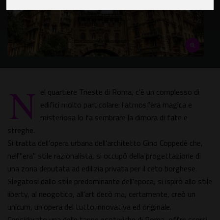
N
el quartiere Trieste di Roma, c'è un complesso di
edifici molto particolare: l'atmosfera magica e
misteriosa lo fa sembrare la dimora di fate e
streghe.
Si tratta dell'opera urbana dell'architetto Gino Coppedè che,
nell'"era" stile razionalista, si occupò della progettazione di
una zona deputata ad edilizia privata per il ceto borghese.
Slegatosi dallo stile predominante dell'epoca, si ispirò allo stile
liberty, al neogotico, all'art decò ma, certamente, creò un
unicum, un'opera del tutto innovativa ed originale.
Considerato una delle tappe esoteriche di Roma, offre scorci