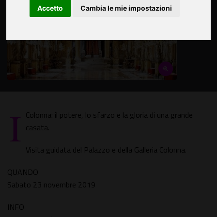
Accetto
Cambia le mie impostazioni
I
Colonna: il potere, lo sfarzo e la gloria di una grande
casata.
Visita guidata del Palazzo e della Galleria Colonna.
QUANDO
Sabato 23 novembre 2019
INFO