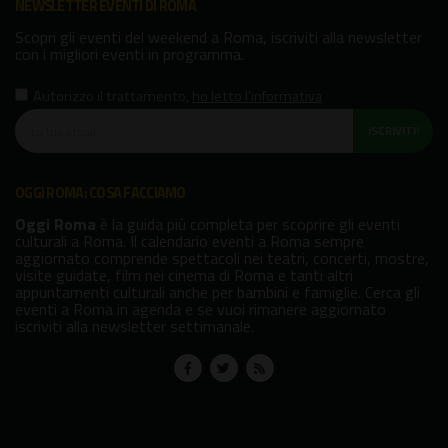
NEWSLETTER EVENTI DI ROMA
Scopri gli eventi del weekend a Roma, iscriviti alla newsletter
con i migliori eventi in programma.
Autorizzo il trattamento
,
ho letto l'informativa
ISCRIVITI!
OGGI ROMA: COSA FACCIAMO
Oggi Roma
è la guida più completa per scoprire gli eventi
culturali a Roma. Il calendario eventi a Roma sempre
aggiornato comprende spettacoli nei teatri, concerti, mostre,
visite guidate, film nei cinema di Roma e tanti altri
appuntamenti culturali anche per bambini e famiglie. Cerca gli
eventi a Roma in agenda e se vuoi rimanere aggiornato
iscriviti alla newsletter settimanale.