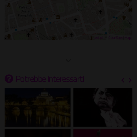
Leaflet
| ©
OpenStreetMap
Potrebbe interessarti