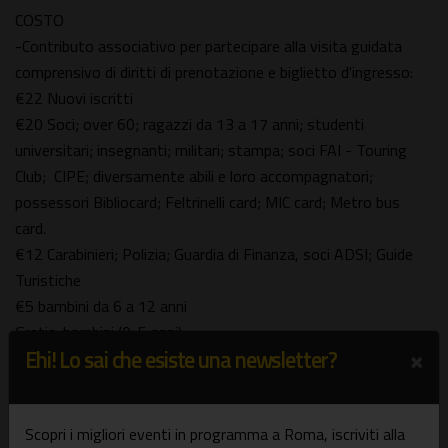
COSTO
-Contributo associativo per partecipare alla visita guidata
comprensivo di diritti di prenotazione e biglietto d'ingresso:
€22 Nuovi iscritti
€20 Soci; over 60; ragazzi da 13 a 17 anni; studenti
universitari; insegnanti; militari; stampa; soci FAI - Touring
Club; CIPE; diversamente abili e loro accompagnatori;
possessori Bibliocard; Feltrinelli card; MIC card; Metro bus
card.
€12 Carabinieri; Polizia; Guardia di Finanza, soci ADSI; Guide
Turistiche
€5 bambini da 6 a 12 anni
Gratis: bambini (0-5 anni)
×
Ehi! Lo sai che esiste una newsletter?
-Possessori di Coupons o Voucher Regalo dovranno integrare
la differenza di 12 euro per poter partecipare a questa visita. I
12 euro servono a coprire le spese di prenotazione, biglietto
Scopri i migliori eventi in programma a Roma, iscriviti alla
d'ingresso e il noleggio dell'auricolare.