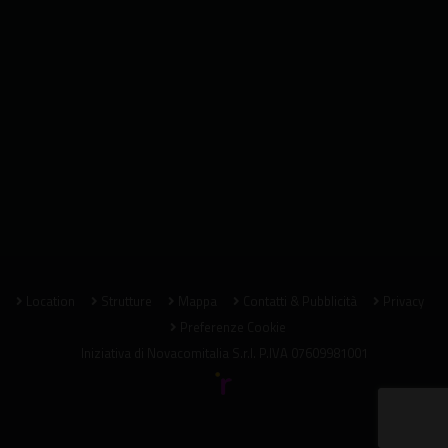
Location
Strutture
Mappa
Contatti & Pubblicità
Privacy
Preferenze Cookie
Iniziativa di
Novacomitalia S.r.l.
P.IVA 07609981001