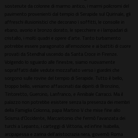
sostenute da colonne di marmo antico, i marmi policromi del
pavimento provenienti dal tempio di Serapide sul Quirinale, gli
affreschi illusionistici che decorano i soffitti, le consolle in
ebano, avorio e bronzo dorato, le specchiere e i lampadari di
cristallo, i molti quadri e opere d'arte. Tanto turbamento
potrebbe essere paragonato all'emozione e ai battiti di cuore
provati da Stendhal uscendo da Santa Croce in Firenze.
Volgendo lo sguardo alle finestre, siamo nuovamente
sopraffatti dalle vedute mozzafiato verso i giardini che
sorgono sulle rovine del tempio di Serapide. Tutto è bello,
troppo bello, veniamo affascinati dai dipinti di Bronzino,
Tintoretto, Guercino, Lanfranco, e Annibale Carracci. Ma il
palazzo non potrebbe esistere senza la presenza dei membri
della Famiglia Colonna, papa Martino V che mise fine allo
Scisma d'Occidente, Marcantonio che fermò l'avanzata dei
turchi a Lepanto, i carteggi di Vittoria, ed infine Isabella,
arcipapessa e zarina dell'aristocrazia nera, governò Roma