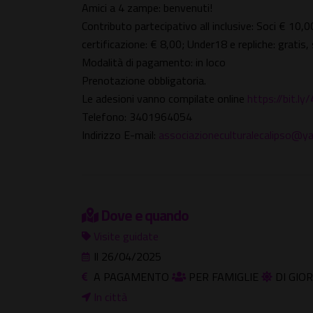
Amici a 4 zampe: benvenuti!
Contributo partecipativo all inclusive: Soci € 10,0
certificazione: € 8,00; Under18 e repliche: grati
Modalità di pagamento: in loco
Prenotazione obbligatoria.
Le adesioni vanno compilate online
https://bit.ly
Telefono: 3401964054
Indirizzo E-mail:
associazioneculturalecalipso@
Dove e quando
Visite guidate
Il 26/04/2025
A PAGAMENTO
PER FAMIGLIE
DI GIO
In città