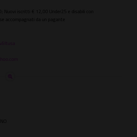
0; Nuovi iscritti € 12,00 Under25 e disabili con
s, se accompagnati da un pagante
/46Itusa
yahoo.com
RNO