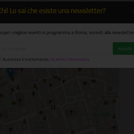
Ehi! Lo sai che esiste una newsletter?
copri i migliori eventi in programma a Roma, iscriviti alla newsletter
×
i Pietra - Roma (RM)
Autorizzo il trattamento
,
ho letto l'informativa