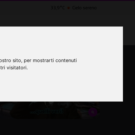
33,9°C
Cielo sereno
LTRI EVENTI ˅
CINEMA ˅
ostro sito, per mostrarti contenuti
ri visitatori.