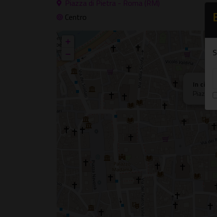
Piazza di Pietra - Roma (RM)
Centro
+
S
−
In città
Piazza d