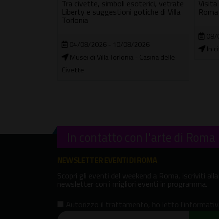
Tra civette, simboli esoterici, vetrate
Visita
Liberty e suggestioni gotiche di Villa
Roma
Torlonia
ura al Palatino
08/
04/08/2026 - 10/08/2026
In c
Musei di Villa Torlonia - Casina delle
Civette
In contatto con l'arte di Roma
NEWSLETTER EVENTI DI ROMA
Scopri gli eventi del weekend a Roma, iscriviti alla
newsletter con i migliori eventi in programma.
Autorizzo il trattamento
,
ho letto l'informati