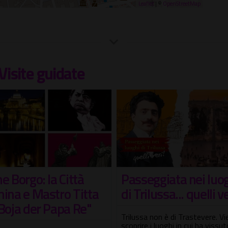
Leaflet
| ©
OpenStreetMap
Visite guidate
Passeggiata nei luo
e Borgo: la Città
di Trilussa... quelli ve
nina e Mastro Titta
 Boja der Papa Re"
Trilussa non è di Trastevere. Vi
scoprire i luoghi in cui ha vissut