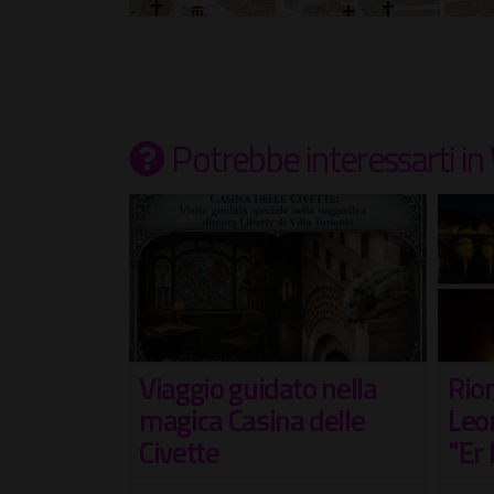
Potrebbe interessarti
in
an
Viaggio guidato nella
Rion
 Palatino
magica Casina delle
Leo
Civette
"Er
ria del