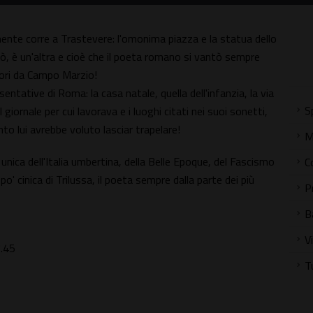
mente corre a Trastevere: l'omonima piazza e la statua dello
rò, è un'altra e cioè che il poeta romano si vantò sempre
uori da Campo Marzio!
esentative di Roma: la casa natale, quella dell'infanzia, la via
S
giornale per cui lavorava e i luoghi citati nei suoi sonetti,
to lui avrebbe voluto lasciar trapelare!
M
unica dell'Italia umbertina, della Belle Epoque, del Fascismo
C
o' cinica di Trilussa, il poeta sempre dalla parte dei più
P
B
V
7.45
T