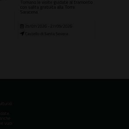
Tornano le visite guidate al tramonto
con salita gratuita alla Torre
Non solo poes
Saracena
ma anche anedo
Roma
25/07/2026 - 27/09/2026
Castello di Santa Severa
09/08/2026
In città
lturali
idate,
 anche
se vuoi