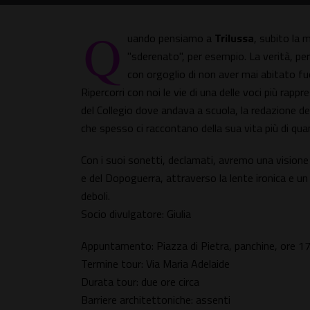
Q
uando pensiamo a
Trilussa
, subito la 
"sderenato", per esempio. La verità, pe
con orgoglio di non aver mai abitato f
Ripercorri con noi le vie di una delle voci più rappr
del Collegio dove andava a scuola, la redazione del 
che spesso ci raccontano della sua vita più di quan
Con i suoi sonetti, declamati, avremo una visione 
e del Dopoguerra, attraverso la lente ironica e un p
deboli.
Socio divulgatore: Giulia
Appuntamento: Piazza di Pietra, panchine, ore 1
Termine tour: Via Maria Adelaide
Durata tour: due ore circa
Barriere architettoniche: assenti