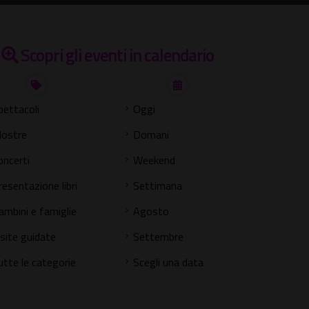
Scopri gli eventi in calendario
pettacoli
Oggi
ostre
Domani
oncerti
Weekend
resentazione libri
Settimana
ambini e famiglie
Agosto
isite guidate
Settembre
utte le categorie
Scegli una data