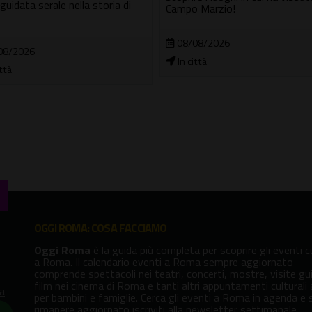
 guidata serale nella storia di
Campo Marzio!
08/08/2026
08/2026
In città
ittà
OGGI ROMA: COSA FACCIAMO
Oggi Roma
è la guida più completa per scoprire gli eventi cu
a Roma. Il calendario eventi a Roma sempre aggiornato
comprende spettacoli nei teatri, concerti, mostre, visite gu
film nei cinema di Roma e tanti altri appuntamenti culturali
va
per bambini e famiglie. Cerca gli eventi a Roma in agenda e 
rimanere aggiornato iscriviti alla newsletter settimanale.