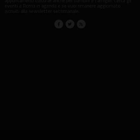
appuntamenti culturali anche per bambini e famiglie. Cerca gli
eventi a Roma in agenda e se vuoi rimanere aggiornato
iscriviti alla newsletter settimanale.