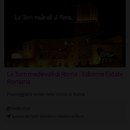
ione Estate
Gita in battello sul Tevere con visita
"serale"
Per assaporare la grande bellezza di Roma, nav
attraverso il suo "Fiume"
16/08/2026
In città