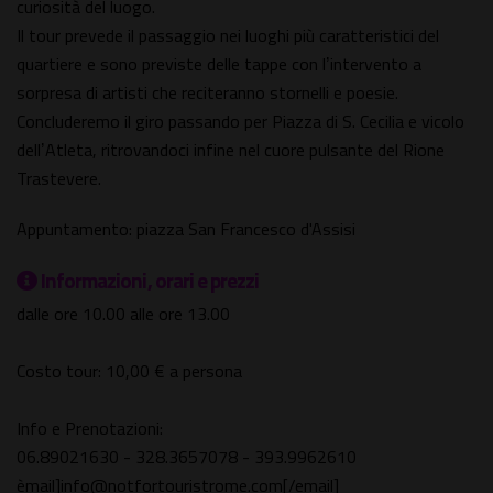
curiosità del luogo.
Il tour prevede il passaggio nei luoghi più caratteristici del
quartiere e sono previste delle tappe con lʼintervento a
sorpresa di artisti che reciteranno stornelli e poesie.
Concluderemo il giro passando per Piazza di S. Cecilia e vicolo
dellʼAtleta, ritrovandoci infine nel cuore pulsante del Rione
Trastevere.
Appuntamento: piazza San Francesco d'Assisi
Informazioni, orari e prezzi
dalle ore 10.00 alle ore 13.00
Costo tour: 10,00 € a persona
Info e Prenotazioni:
06.89021630 - 328.3657078 - 393.9962610
èmail]info@notfortouristrome.com[/email]