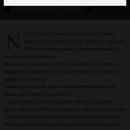
N
ot For Tourist Rome ti porta a scoprire lʼanima
autentica dello storico rione di Trastevere: una volta
XIII Rione di Roma, divenuto negli anni simbolo di
una romanità ormai persa.
Un tour per conoscere la storia del quartiere attraverso le
leggende e i racconti di chi ci vive, per creare unʼ atmosfera
sognante e autentica.
Inizieremo il tour dalle vie più caratteristiche del rione, via
Anicia e via di Santa Maria dellʼOrto.
Ci sposteremo poi verso Piazza dei Mercanti, per godere
appieno di questo bellissimo luogo, tra i più caratteristici della
Capitale, sempre accompagnati dalla sapienza e accuratezza
nei dettagli della nostra guida, pronta ad illustrarci aneddoti e