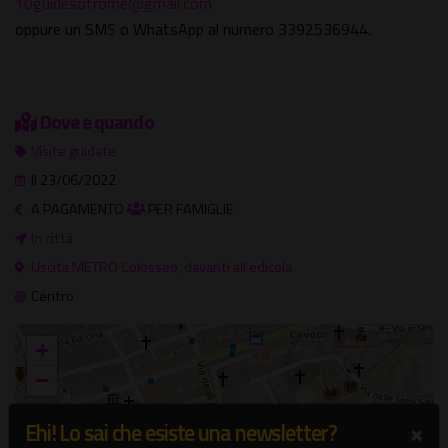
10guidesofrome@gmail.com
oppure un SMS o WhatsApp al numero 3392536944.
Dove e quando
Visite guidate
Il 23/06/2022
A PAGAMENTO
PER FAMIGLIE
In città
Uscita METRO Colosseo, davanti all'edicola
Centro
+
−
×
×
Ehi! Lo sai che esiste una newsletter?
In città