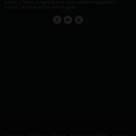
eventi a Roma in agenda e se vuoi rimanere aggiornato
iscriviti alla newsletter settimanale.
Location
Strutture
Mappa
Contatti & Pubblicità
Privacy