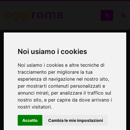
Passeggiata al tramonto
dal Colosseo al
Noi usiamo i cookies
Campidoglio
Noi usiamo i cookies e altre tecniche di
tracciamento per migliorare la tua
Visita guidata
esperienza di navigazione nel nostro sito,
per mostrarti contenuti personalizzati e
annunci mirati, per analizzare il traffico sul
nostro sito, e per capire da dove arrivano i
nostri visitatori.
Accetto
Cambia le mie impostazioni