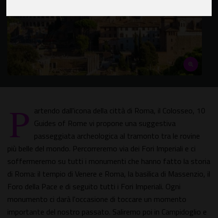
P
artendo dall'icona della città di Roma, il Colosseo, 10
Guides of Rome vi propone una suggestiva
passeggiata archeologica al tramonto tra le rovine
più belle del mondo. Percorreremo via dei Fori Imperiali e ci
soffermeremo su tutti i monumenti che hanno fatto la storia
di Roma: il tempio di Venere e Roma, la basilica di Massenzio, il
Foro della Pace e di seguito tutti i Fori Imperiali. Ogni
monumento ci darà l'occasione di toccare un momento
importante del nostro passato. Saliremo poi in Campidoglio e