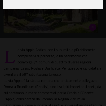
L
a via Appia Antica, con i suoi mille e più chilometri
complessivi di percorso, è un patrimonio che
coinvolge 74 comuni di quattro diverse regioni:
Campania, Lazio, Puglia e Basilicata. Per questo è candidata a
diventare il 59° sito italiano Unesco.
La via Appia è la strada romana che anticamente collegava
Roma a Brundisium (Brindisi), uno tra i più importanti porti, da
cui partivano le rotte commerciali per la Grecia e l'Oriente.
L'Appia, considerata dai Romani la Regina viarum (la
definizione si deve al poeta Stazio), è universalmente ritenuta