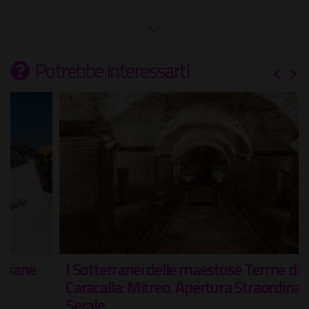
Potrebbe interessarti
I Sotterranei delle maestose Terme di
Caracalla: Mitreo. Apertura Straordinaria
Serale