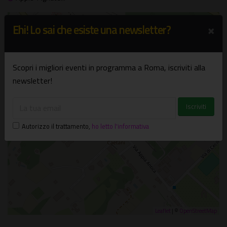
+
×
Ehi! Lo sai che esiste una newsletter?
−
×
Scopri i migliori eventi in programma a Roma, iscriviti alla
Mausoleo di Cecilia Metella
Via Appia Antica, 161 - Roma
newsletter!
Autorizzo il trattamento
,
ho letto l'informativa
Leaflet
| ©
OpenStreetMap