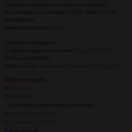
Contributo partecipativo all inclusive (visita guidata +
microfonaggio, se necessario): € 10,00; under25: € 8,00;
under18: gratis
Modalità di pagamento: in loco
Prenotazione obbligatoria
Le adesioni vanno compilate online:
https://bit.ly/3CjiB1V
Telefono: 3401964054
Indirizzo E-mail:
associazioneculturalecalipso@yahoo.com
Dove e quando
Visite guidate
Il 30/10/2022
A PAGAMENTO
PER FAMIGLIE
DI GIORNO
Mausoleo di Cecilia Metella
Via Appia Antica, 161 - Roma
Appio-Pignatelli