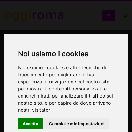
Passeggiata per l'Appia
Antica, la regina delle vie
Noi usiamo i cookies
Passeggiata culturale per un breve tratto della Regina
Noi usiamo i cookies e altre tecniche di
Viarum
tracciamento per migliorare la tua
esperienza di navigazione nel nostro sito,
per mostrarti contenuti personalizzati e
annunci mirati, per analizzare il traffico sul
nostro sito, e per capire da dove arrivano i
nostri visitatori.
Accetto
Cambia le mie impostazioni