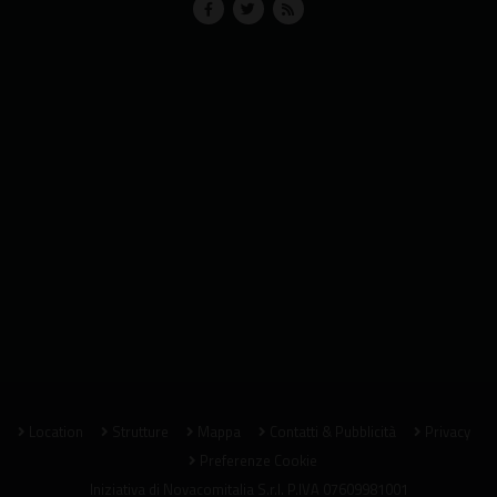
Location
Strutture
Mappa
Contatti & Pubblicità
Privacy
Preferenze Cookie
Iniziativa di
Novacomitalia S.r.l.
P.IVA 07609981001