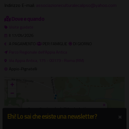
Indirizzo E-mail:
associazioneculturalecalipso@yahoo.com
Dove e quando
Visite guidate
Il 17/05/2026
A PAGAMENTO
PER FAMIGLIE
DI GIORNO
Parco Regionale dell'Appia Antica
Via Appia Antica, 175 - 00179 - Roma (RM)
Appio-Pignatelli
+
−
×
Parco Regionale dell'Appia Antica
×
Via Appia Antica, 175 - 00179 - Roma (RM)
Ehi! Lo sai che esiste una newsletter?