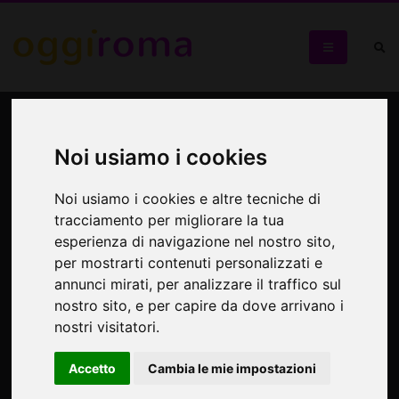
Passeggiata per l'Appia
Antica, la Regina delle Vie
Noi usiamo i cookies
Noi usiamo i cookies e altre tecniche di
Un breve tratto della Regina Viarum, ricco di storia, storie e
leggende
tracciamento per migliorare la tua
esperienza di navigazione nel nostro sito,
per mostrarti contenuti personalizzati e
annunci mirati, per analizzare il traffico sul
nostro sito, e per capire da dove arrivano i
nostri visitatori.
Accetto
Cambia le mie impostazioni