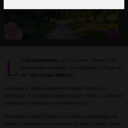
L
a
Via Appia Antica
, con i suoi mille chilometri che
attraversano Campania, Lazio, Basilicata e Puglia, è il
59° sito italiano UNESCO
.
La strada, un tempo collegamento vitale tra Roma e
Brundisium, era la Regina viarum secondo Stazio, una delle più
grandi opere di ingegneria del mondo antico.
Passeggiare lungo l'Appia è un romantico pellegrinaggio nel
passato: camminerai tra le tracce di Spartaco, Crasso, Erode