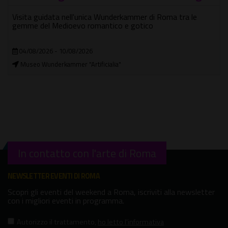
ra le
Passeggiate e visite guidate (anche per bambini), pe
conoscere la città, dal 5 al 13 agosto 2026
05/08/2026 - 13/08/2026
In città
In contatto con l'arte di Roma
NEWSLETTER EVENTI DI ROMA
Scopri gli eventi del weekend a Roma, iscriviti alla newsletter
con i migliori eventi in programma.
Autorizzo il trattamento
,
ho letto l'informativa