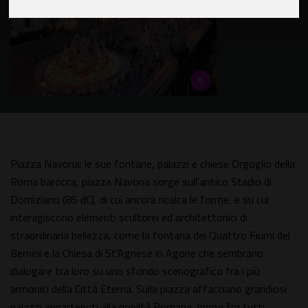
Piazza Navona: le sue fontane, palazzi e chiese Orgoglio della
Roma barocca, piazza Navona sorge sull’antico Stadio di
Domiziano (85 dC), di cui ancora ricalca le forme, e su cui
interagiscono elementi scultorei ed architettonici di
straordinaria bellezza, come la fontana dei Quattro Fiumi del
Bernini e la Chiesa di St’Agnese in Agone che sembrano
dialogare tra loro su uno sfondo scenografico fra i più
armonici della Città Eterna. Sulla piazza affacciano grandiosi
palazzi appartenuti alla nobiltà Romana, primo fra tutti