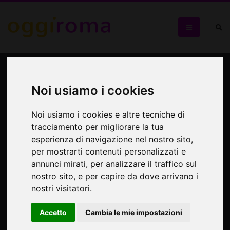
Roma come non l'avete
mai vista
Noi usiamo i cookies
Noi usiamo i cookies e altre tecniche di
Visite guidate dal 5 al 12 Febbraio organizzate da 10
guides of Rome
tracciamento per migliorare la tua
esperienza di navigazione nel nostro sito,
per mostrarti contenuti personalizzati e
annunci mirati, per analizzare il traffico sul
nostro sito, e per capire da dove arrivano i
nostri visitatori.
Accetto
Cambia le mie impostazioni