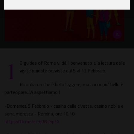
1
0 guides of Rome vi dà il benvenuto alla lettura delle
visite guidate previste dal 5 al 12 Febbraio.
Ricordiamo che è bello leggere, ma ancor piu' bello è
partecipare...Vi aspettiamo !
-Domenica 5 Febbraio - casina delle civette, casino nobile e
serra moresca - Romina, ore 10.10
https://fb.me/e/3j0NtSpLX