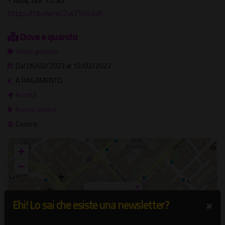
- Alba, ore 10.30
https://fb.me/e/2wT5hsJuR
Dove e quando
Visite guidate
Dal 05/02/2023 al 12/02/2023
A PAGAMENTO
In città
Roma centro
Centro
+
−
×
In città
×
Ehi! Lo sai che esiste una newsletter?
Roma centro